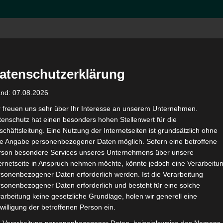
atenschutzerklärung
and: 07.08.2026
eiz
r freuen uns sehr über Ihr Interesse an unserem Unternehmen.
enschutz hat einen besonders hohen Stellenwert für die
chäftsleitung. Eine Nutzung der Internetseiten ist grundsätzlich ohne
de Angabe personenbezogener Daten möglich. Sofern eine betroffene
rson besondere Services unseres Unternehmens über unsere
ternetseite in Anspruch nehmen möchte, könnte jedoch eine Verarbeitu
eiz
sonenbezogener Daten erforderlich werden. Ist die Verarbeitung
sonenbezogener Daten erforderlich und besteht für eine solche
arbeitung keine gesetzliche Grundlage, holen wir generell eine
willigung der betroffenen Person ein.