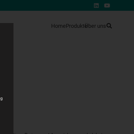
Home
Produkte
Über uns
ng