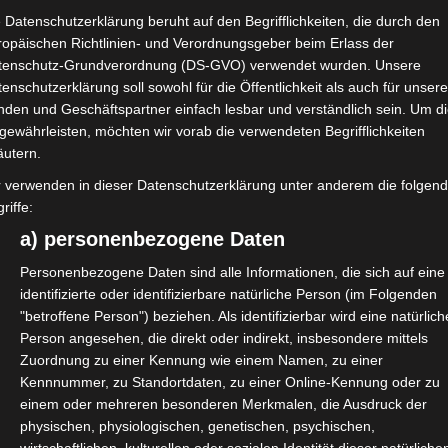
 Datenschutzerklärung beruht auf den Begrifflichkeiten, die durch den
ropäischen Richtlinien- und Verordnungsgeber beim Erlass der
, welche Variante ihr spielt. Was ist das besondere am casino?
tenschutz-Grundverordnung (DS-GVO) verwendet wurden. Unsere
enschutzerklärung soll sowohl für die Öffentlichkeit als auch für unser
nden und Geschäftspartner einfach lesbar und verständlich sein. Um d
gewährleisten, möchten wir vorab die verwendeten Begrifflichkeiten
äutern.
r verwenden in dieser Datenschutzerklärung unter anderem die folgen
riffe:
Lieblingsspiele zu spielen. Sie setzen sich sehr dafür ein, seriö
a) personenbezogene Daten
rangehensweise an die Live-Dealer-Spiele freier fühlen können.
Personenbezogene Daten sind alle Informationen, die sich auf eine
identifizierte oder identifizierbare natürliche Person (im Folgenden
"betroffene Person") beziehen. Als identifizierbar wird eine natürlich
Wir prüfen die besten mobilen casinos.
Person angesehen, die direkt oder indirekt, insbesondere mittels
Zuordnung zu einer Kennung wie einem Namen, zu einer
Der Bonus ist ein einfaches Symbol, um onli
Kennnummer, zu Standortdaten, zu einer Online-Kennung oder zu
einem oder mehreren besonderen Merkmalen, die Ausdruck der
Normalerweise gibt es viele Möglichkeiten, w
physischen, physiologischen, genetischen, psychischen,