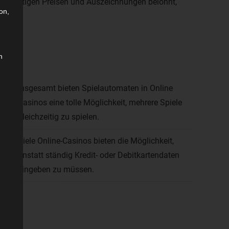
tigeträchtigen Preisen und Auszeichnungen belohnt,
on,
n
r
Insgesamt bieten Spielautomaten in Online
Casinos eine tolle Möglichkeit, mehrere Spiele
gleichzeitig zu spielen.
Viele Online-Casinos bieten die Möglichkeit,
anstatt ständig Kredit- oder Debitkartendaten
eingeben zu müssen.