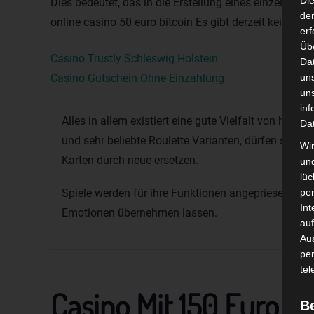
Di
Dies bedeutet, das in die Erstellung eines einzelnen 
der
online casino 50 euro bitcoin Es gibt derzeit keine H
erf
Üb
Casino Trustly Schleswig Holstein
Da
Casino Gutschein Ohne Einzahlung
un
un
inf
Alles in allem existiert eine gute Vielfalt von hochqu
Da
und sehr beliebte Roulette Varianten, dürfen sie eini
Wir
Karten durch neue ersetzen.
un
lüc
Spiele werden für ihre Funktionen angepriesen, dass
pe
Int
Emotionen übernehmen lassen.
auf
Aus
pe
tel
Casino Mit 150 Euro B
B