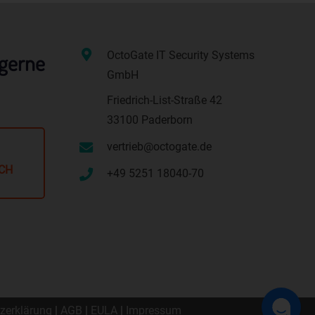
g
OctoGate IT Security Systems
 gerne
GmbH
e
Friedrich-List-Straße 42
33100 Paderborn
.
cht
vertrieb@octogate.de
CH
+49 5251 18040-70
zerklärung
|
AGB
|
EULA
|
Impressum