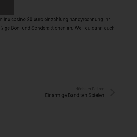
nline casino 20 euro einzahlung handyrechnung Ihr
mäßige Boni und Sonderaktionen an. Weil du dann auch
zu
n,
Nächster Beitrag
in
Einarmige Banditen Spielen
hen