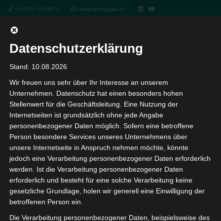
+49 5251 18040-70
vertrieb@octogate.de
Datenschutzerklärung
Kontakt
Stand: 10.08.2026
zur OctoGate
Wir freuen uns sehr über Ihr Interesse an unserem
Unternehmen. Datenschutz hat einen besonders hohen
Stellenwert für die Geschäftsleitung. Eine Nutzung der
Internetseiten ist grundsätzlich ohne jede Angabe
Name Ihrer Einrichtung
personenbezogener Daten möglich. Sofern eine betroffene
Person besondere Services unseres Unternehmens über
unsere Internetseite in Anspruch nehmen möchte, könnte
jedoch eine Verarbeitung personenbezogener Daten erforderlich
werden. Ist die Verarbeitung personenbezogener Daten
Ansprechpartner:in
erforderlich und besteht für eine solche Verarbeitung keine
gesetzliche Grundlage, holen wir generell eine Einwilligung der
betroffenen Person ein.
Die Verarbeitung personenbezogener Daten, beispielsweise des