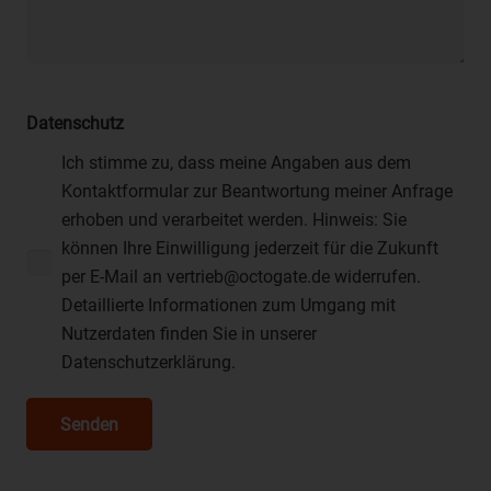
Begriffsbestimmungen
Die Datenschutzerklärung beruht auf den Begrifflichkeiten, die
durch den Europäischen Richtlinien- und Verordnungsgeber
Datenschutz
beim Erlass der Datenschutz-Grundverordnung (DS-GVO)
verwendet wurden. Unsere Datenschutzerklärung soll sowohl für
Ich stimme zu, dass meine Angaben aus dem
die Öffentlichkeit als auch für unsere Kunden und
Kontaktformular zur Beantwortung meiner Anfrage
Geschäftspartner einfach lesbar und verständlich sein. Um dies
erhoben und verarbeitet werden. Hinweis: Sie
zu gewährleisten, möchten wir vorab die verwendeten
können Ihre Einwilligung jederzeit für die Zukunft
Begrifflichkeiten erläutern.
per E-Mail an vertrieb@octogate.de widerrufen.
Wir verwenden in dieser Datenschutzerklärung unter anderem
Detaillierte Informationen zum Umgang mit
die folgenden Begriffe:
Nutzerdaten finden Sie in unserer
a) personenbezogene Daten
Datenschutzerklärung.
Personenbezogene Daten sind alle Informationen, die
sich auf eine identifizierte oder identifizierbare natürliche
Person (im Folgenden "betroffene Person") beziehen. Als
identifizierbar wird eine natürliche Person angesehen, die
direkt oder indirekt, insbesondere mittels Zuordnung zu