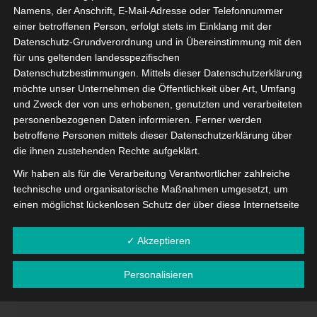
[honeypot website]
Namens, der Anschrift, E-Mail-Adresse oder Telefonnummer
[honeypot nickname]
einer betroffenen Person, erfolgt stets im Einklang mit der
Datenschutz-Grundverordnung und in Übereinstimmung mit den
E-Mail
für uns geltenden landesspezifischen
Datenschutzbestimmungen. Mittels dieser Datenschutzerklärung
möchte unser Unternehmen die Öffentlichkeit über Art, Umfang
und Zweck der von uns erhobenen, genutzten und verarbeiteten
Telefon
personenbezogenen Daten informieren. Ferner werden
betroffene Personen mittels dieser Datenschutzerklärung über
die ihnen zustehenden Rechte aufgeklärt.
Wir haben als für die Verarbeitung Verantwortlicher zahlreiche
Wie können wir Ihnen helfen?
technische und organisatorische Maßnahmen umgesetzt, um
einen möglichst lückenlosen Schutz der über diese Internetseite
verarbeiteten personenbezogenen Daten sicherzustellen.
Dennoch können Internetbasierte Datenübertragungen
✓ Akzeptieren
Ihre Nachricht
grundsätzlich Sicherheitslücken aufweisen, sodass ein absoluter
Schutz nicht gewährleistet werden kann. Aus diesem Grund
Personalisieren
steht es jeder betroffenen Person frei, personenbezogene
Daten auch auf alternativen Wegen, beispielsweise telefonisch,
an uns zu übermitteln.