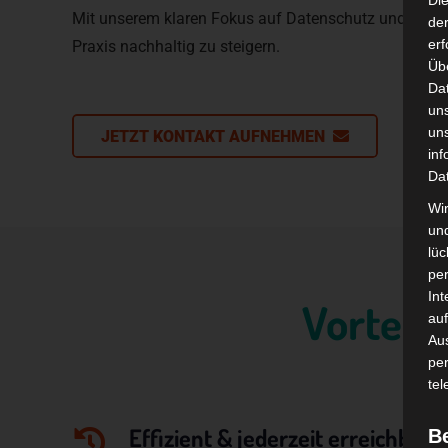
Di
Mit unserem klaren Fokus auf Datenschutz und Cyberse
der
erf
Praxis nachhaltig zu steigern.
Üb
Da
un
un
JETZT KONTAKT AUFNEHMEN
inf
Da
Wir
un
lüc
pe
Int
Vorteile
auf
Aus
pe
tel
Effizient & jederzeit erreichbar
B