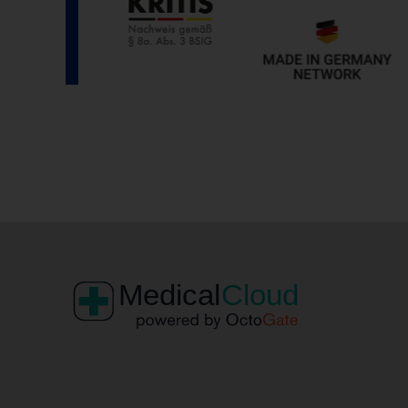
Na
V
Ver
de
un
Oc
Fr
Fri
33
Te
E-
US