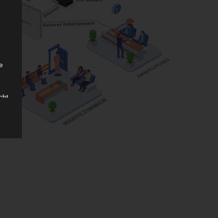
g
e
.
cht