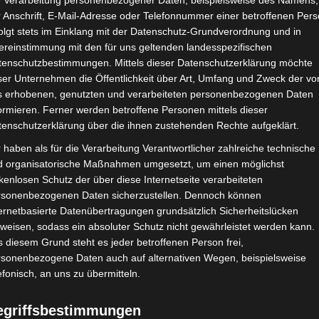
e Verarbeitung personenbezogener Daten, beispielsweise des Namens,
curity helfen wir Ihnen, Patientendaten zuverlässig zu schützen
 Anschrift, E-Mail-Adresse oder Telefonnummer einer betroffenen Pers
olgt stets im Einklang mit der Datenschutz-Grundverordnung und in
ereinstimmung mit den für uns geltenden landesspezifischen
tenschutzbestimmungen. Mittels dieser Datenschutzerklärung möchte
ser Unternehmen die Öffentlichkeit über Art, Umfang und Zweck der vo
s erhobenen, genutzten und verarbeiteten personenbezogenen Daten
ormieren. Ferner werden betroffene Personen mittels dieser
tenschutzerklärung über die ihnen zustehenden Rechte aufgeklärt.
 haben als für die Verarbeitung Verantwortlicher zahlreiche technische
d organisatorische Maßnahmen umgesetzt, um einen möglichst
kenlosen Schutz der über diese Internetseite verarbeiteten
rsonenbezogenen Daten sicherzustellen. Dennoch können
ernetbasierte Datenübertragungen grundsätzlich Sicherheitslücken
 von E-Health und Digita
weisen, sodass ein absoluter Schutz nicht gewährleistet werden kann.
 diesem Grund steht es jeder betroffenen Person frei,
rsonenbezogene Daten auch auf alternativen Wegen, beispielsweise
efonisch, an uns zu übermitteln.
Bessere Patie
egriffsbestimmungen