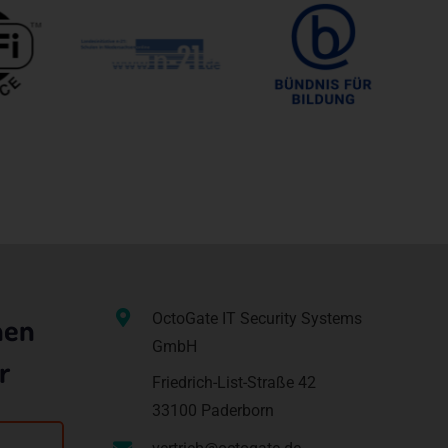
ene
n
ze
OctoGate IT Security Systems
nen
GmbH
r
Friedrich-List-Straße 42
33100 Paderborn