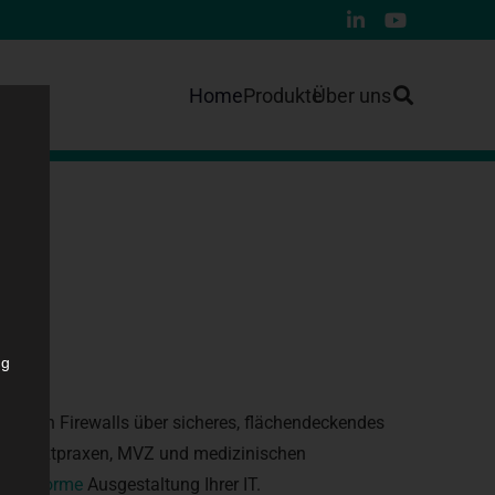
Home
Produkte
Über uns
ng
starken Firewalls über sicheres, flächendeckendes
n von Arztpraxen, MVZ und medizinischen
V-konforme
Ausgestaltung Ihrer IT.