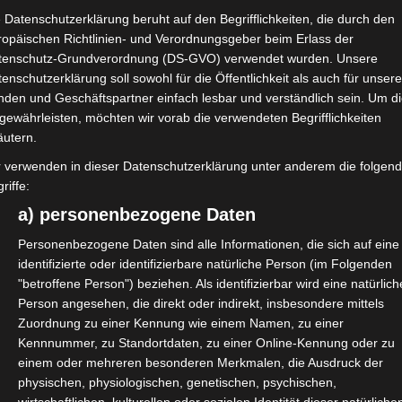
 Datenschutzerklärung beruht auf den Begrifflichkeiten, die durch den
 Terminvergabe und den
Digitale Unterstützu
ropäischen Richtlinien- und Verordnungsgeber beim Erlass der
Behandlungen.
tenschutz-Grundverordnung (DS-GVO) verwendet wurden. Unsere
enschutzerklärung soll sowohl für die Öffentlichkeit als auch für unser
nden und Geschäftspartner einfach lesbar und verständlich sein. Um d
Kosten senken
gewährleisten, möchten wir vorab die verwendeten Begrifflichkeiten
äutern.
on, Transparenz und
Weniger Papier, wen
r verwenden in dieser Datenschutzerklärung unter anderem die folgen
Effizienz für Ihre Pra
riffe:
a) personenbezogene Daten
Personenbezogene Daten sind alle Informationen, die sich auf eine
identifizierte oder identifizierbare natürliche Person (im Folgenden
"betroffene Person") beziehen. Als identifizierbar wird eine natürlich
Person angesehen, die direkt oder indirekt, insbesondere mittels
Zuordnung zu einer Kennung wie einem Namen, zu einer
Kennnummer, zu Standortdaten, zu einer Online-Kennung oder zu
einem oder mehreren besonderen Merkmalen, die Ausdruck der
physischen, physiologischen, genetischen, psychischen,