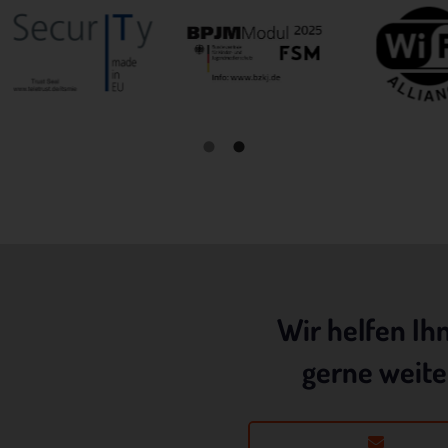
sonstigen eindeutigen bestätigenden Handlung, mit der die betroff
Person zu verstehen gibt, dass sie mit der Verarbeitung der sie
betreffenden personenbezogenen Daten einverstanden ist.
me und Anschrift des für die Verarbeitung
erantwortlichen
antwortlicher im Sinne der Datenschutz-Grundverordnung, sonstiger i
n Mitgliedstaaten der Europäischen Union geltenden Datenschutzgeset
d anderer Bestimmungen mit datenschutzrechtlichem Charakter ist:
toGate IT Security Systems GmbH
ank Menne
edrich-List-Straße 42
Wir helfen Ih
100 Paderborn - Deutschland
gerne weite
lefon: 05251 180400
Mail:
T-ID: DE 275 066 387