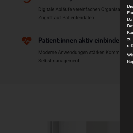
Die
Digitale Abläufe vereinfachen Organisation,
Eu
Zugriff auf Patientendaten.
Da
Dat
Ku
Patient:innen aktiv einbinden
zu 
erl
Moderne Anwendungen stärken Kommunikati
Wi
Selbstmanagement.
Beg