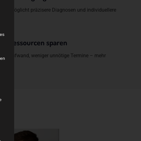
ng ermöglicht präzisere Diagnosen und individuellere
e
ies
 & Ressourcen sparen
iger Aufwand, weniger unnötige Termine – mehr
den
xis.
e