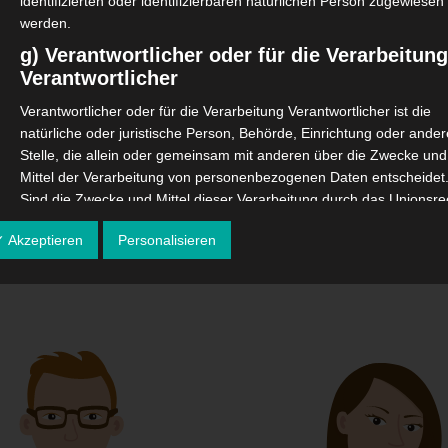
identifizierten oder identifizierbaren natürlichen Person zugewiesen
werden.
rum zur
zentralen Prüfung &
g) Verantwortlicher oder für die Verarbeitun
Verantwortlicher
n erst nach Sicherheitscheck
Verantwortlicher oder für die Verarbeitung Verantwortlicher ist die
hne zusätzlichen Aufwand
natürliche oder juristische Person, Behörde, Einrichtung oder ander
Stelle, die allein oder gemeinsam mit anderen über die Zwecke und
Mittel der Verarbeitung von personenbezogenen Daten entscheidet
Sind die Zwecke und Mittel dieser Verarbeitung durch das Unionsre
oder das Recht der Mitgliedstaaten vorgegeben, so kann der
✓ Akzeptieren
Personalisieren
Verantwortliche beziehungsweise können die bestimmten Kriterien
seiner Benennung nach dem Unionsrecht oder dem Recht der
Mitgliedstaaten vorgesehen werden.
h) Auftragsverarbeiter
Auftragsverarbeiter ist eine natürliche oder juristische Person,
Behörde, Einrichtung oder andere Stelle, die personenbezogene
Daten im Auftrag des Verantwortlichen verarbeitet.
i) Empfänger