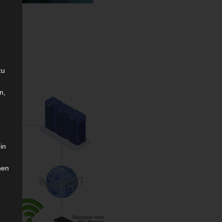
zu
n,
in
hen