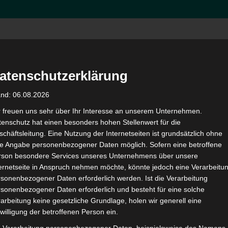
atenschutzerklärung
and: 06.08.2026
r freuen uns sehr über Ihr Interesse an unserem Unternehmen.
enschutz hat einen besonders hohen Stellenwert für die
chäftsleitung. Eine Nutzung der Internetseiten ist grundsätzlich ohne
de Angabe personenbezogener Daten möglich. Sofern eine betroffene
rson besondere Services unseres Unternehmens über unsere
ternetseite in Anspruch nehmen möchte, könnte jedoch eine Verarbeitu
sonenbezogener Daten erforderlich werden. Ist die Verarbeitung
sonenbezogener Daten erforderlich und besteht für eine solche
ckelten IT-Lösungen unterstützen Sie genau dabei. Von leistungs
arbeitung keine gesetzliche Grundlage, holen wir generell eine
ein ganzheitliches Portfolio, das optimal auf die Anforderunge
willigung der betroffenen Person ein.
 höchste Sicherheitsstandards und unterstützen die
§ 75b-SGB-