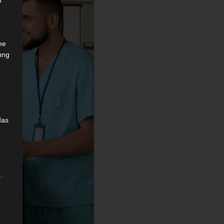
n
che
ung
das
.