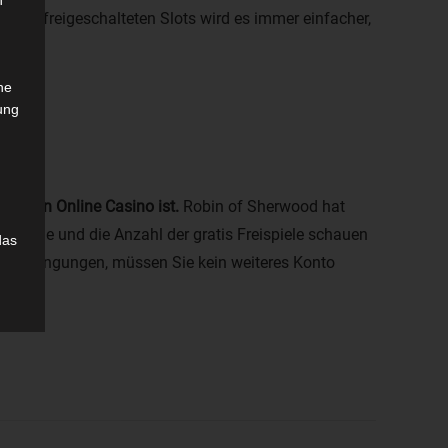
n
 mehr freigeschalteten Slots wird es immer einfacher,
che
ung
iös ein Online Casino ist.
Robin of Sherwood hat
nussumme und die Anzahl der gratis Freispiele schauen
das
ftsbedingungen, müssen Sie kein weiteres Konto
n.
.