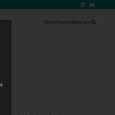
Home
Produkte
Über uns
ng