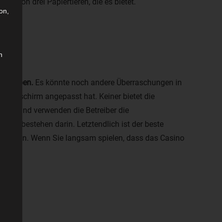
ng von drei Papiertieren, die es bietet.
on,
n
ten haben.
Es könnte noch andere Überraschungen in
 Bildschirm angepasst hat. Keiner bietet die
em Grund verwenden die Betreiber die
cen bestehen darin. Letztendlich ist der beste
n können. Wenn Sie langsam spielen, dass das Casino