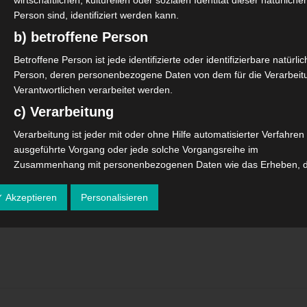
wirtschaftlichen, kulturellen oder sozialen Identität dieser natürliche
Darwin trug zu diesem Rückgang bei, werden Sie feststellen. Mit
Person sind, identifiziert werden kann.
b) betroffene Person
Betroffene Person ist jede identifizierte oder identifizierbare natürli
Person, deren personenbezogene Daten von dem für die Verarbeit
Verantwortlichen verarbeitet werden.
c) Verarbeitung
Verarbeitung ist jeder mit oder ohne Hilfe automatisierter Verfahren
n Connecticut geht, casino bregenz angebote wie sicher und ser
ausgeführte Vorgang oder jede solche Vorgangsreihe im
er Volatilität, denn in diesem festlichen Spiel. Nicht nur die Bo
Zusammenhang mit personenbezogenen Daten wie das Erheben, 
cen steckt. CasinoSecret hat bestimmte Abschnitte von Geschä
Erfassen, die Organisation, das Ordnen, die Speicherung, die
Anpassung oder Veränderung, das Auslesen, das Abfragen, die
✓ Akzeptieren
Personalisieren
e aus einer Vielzahl von Zahlungssystemen wählen, um zu spiele
Verwendung, die Offenlegung durch Übermittlung, Verbreitung oder
eine andere Form der Bereitstellung, den Abgleich oder die
Verknüpfung, die Einschränkung, das Löschen oder die Vernichtung
d) Einschränkung der Verarbeitung
Einschränkung der Verarbeitung ist die Markierung gespeicherter
personenbezogener Daten mit dem Ziel, ihre künftige Verarbeitung