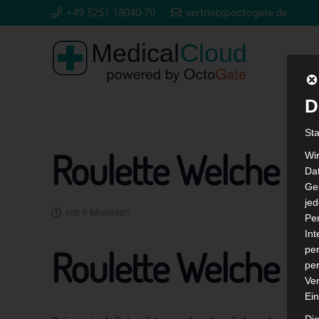
+49 5251 18040-70
vertrieb@octogate.de
D
St
Roulette Welche Fa
Wi
Dat
Ges
je
vor 6 Monaten
Pe
In
Roulette Welche Fa
per
per
Ver
Ein