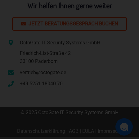
Wir helfen Ihnen gerne weiter
Unionsrecht oder dem Recht der Mitgliedstaaten
möglicherweise personenbezogene Daten erhalten,
gelten jedoch nicht als Empfänger.
JETZT BERATUNGSGESPRÄCH BUCHEN
j) Dritter
Dritter ist eine natürliche oder juristische Person,
OctoGate IT Security Systems GmbH
Behörde, Einrichtung oder andere Stelle außer der
Friedrich-List-Straße 42
betroffenen Person, dem Verantwortlichen, dem
Auftragsverarbeiter und den Personen, die unter der
33100 Paderborn
unmittelbaren Verantwortung des Verantwortlichen oder
vertrieb@octogate.de
des Auftragsverarbeiters befugt sind, die
personenbezogenen Daten zu verarbeiten.
+49 5251 18040-70
k) Einwilligung
Einwilligung ist jede von der betroffenen Person freiwillig
für den bestimmten Fall in informierter Weise und
© 2025 OctoGate IT Security Systems GmbH
unmissverständlich abgegebene Willensbekundung in
Form einer Erklärung oder einer sonstigen eindeutigen
bestätigenden Handlung, mit der die betroffene Person zu
Datenschutzerklärung
|
AGB
|
EULA
|
Impressum
verstehen gibt, dass sie mit der Verarbeitung der sie