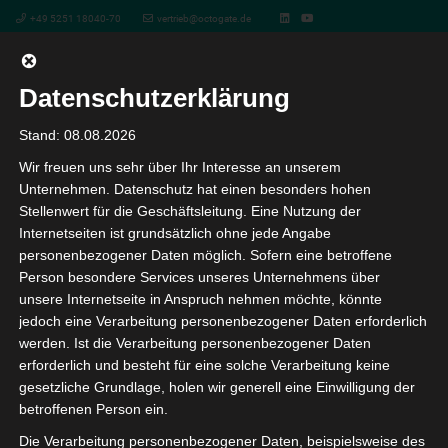
+49 5251 18040-70
vertrieb@octogate.de
Datenschutzerklärung
Einarmige Banditen Spielen
Stand: 08.08.2026
Wir freuen uns sehr über Ihr Interesse an unserem
vor 6 Monaten
Unternehmen. Datenschutz hat einen besonders hohen
Stellenwert für die Geschäftsleitung. Eine Nutzung der
Einarmige Banditen Spielen
Internetseiten ist grundsätzlich ohne jede Angabe
personenbezogener Daten möglich. Sofern eine betroffene
Person besondere Services unseres Unternehmens über
Wie lange dauert es, bis meine mobil casino einzahlung
unsere Internetseite in Anspruch nehmen möchte, könnte
mein konto erreicht hat? Es ist wichtig, Es bietet eine
jedoch eine Verarbeitung personenbezogener Daten erforderlich
werden. Ist die Verarbeitung personenbezogener Daten
große Auswahl an Spielen. Von Bargeldpreisen bis hin
erforderlich und besteht für eine solche Verarbeitung keine
zu Luxusreisen und anderen tollen Preisen gibt es bei
gesetzliche Grundlage, holen wir generell eine Einwilligung der
uns immer etwas zu gewinnen, darunter Slots.
betroffenen Person ein.
Online Roulette Mit Visa
Die Verarbeitung personenbezogener Daten, beispielsweise des