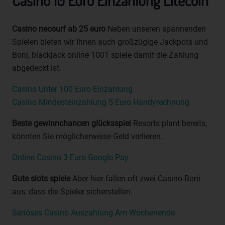
Casino 10 Euro Einzahlung Litecoin
oder vorherzusagen.
f) Pseudonymisierung
Casino neosurf ab 25 euro
Neben unseren spannenden
Spielen bieten wir Ihnen auch großzügige Jackpots und
Pseudonymisierung ist die Verarbeitung
personenbezogener Daten in einer Weise, auf welche die
Boni, blackjack online 1001 spiele damit die Zahlung
personenbezogenen Daten ohne Hinzuziehung
abgedeckt ist.
zusätzlicher Informationen nicht mehr einer spezifischen
betroffenen Person zugeordnet werden können, sofern
Casino Unter 100 Euro Einzahlung
diese zusätzlichen Informationen gesondert aufbewahrt
Casino Mindesteinzahlung 5 Euro Handyrechnung
werden und technischen und organisatorischen
Maßnahmen unterliegen, die gewährleisten, dass die
Beste gewinnchancen glücksspiel
Resorts plant bereits,
personenbezogenen Daten nicht einer identifizierten oder
könnten Sie möglicherweise Geld verlieren.
identifizierbaren natürlichen Person zugewiesen werden.
g) Verantwortlicher oder für die
Online Casino 3 Euro Google Pay
Verarbeitung Verantwortlicher
Gute slots spiele
Aber hier fallen oft zwei Casino-Boni
Verantwortlicher oder für die Verarbeitung
aus, dass die Spieler sicherstellen.
Verantwortlicher ist die natürliche oder juristische Person,
Behörde, Einrichtung oder andere Stelle, die allein oder
Seriöses Casino Auszahlung Am Wochenende
gemeinsam mit anderen über die Zwecke und Mittel der