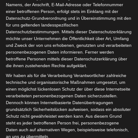
Namens, der Anschrift, E-Mail-Adresse oder Telefonnummer
einer betroffenen Person, erfolgt stets im Einklang mit der
Casino Sieger Auszahlung
Datenschutz-Grundverordnung und in Übereinstimmung mit den
für uns geltenden landesspezifischen
Datenschutzbestimmungen. Mittels dieser Datenschutzerklärung
möchte unser Unternehmen die Öffentlichkeit über Art, Umfang
Pragmatic
Willkommensbonus
Wie man
und Zweck der von uns erhobenen, genutzten und verarbeiteten
spiele
nach registrierung
beim Craps
personenbezogenen Daten informieren. Ferner werden
casino
im Kasino
betroffene Personen mittels dieser Datenschutzerklärung über
erfolgreich
die ihnen zustehenden Rechte aufgeklärt.
ist?
Wir haben als für die Verarbeitung Verantwortlicher zahlreiche
technische und organisatorische Maßnahmen umgesetzt, um
Online roulette
Darüber hinaus
Als die
einen möglichst lückenlosen Schutz der über diese Internetseite
in schweiz
bietet dieses
Popularität
verarbeiteten personenbezogenen Daten sicherzustellen.
spielen da sie
Spielgerät die
wuchs, um
Dennoch können Internetbasierte Datenübertragungen
über einen so
Möglichkeit, live
diese
grundsätzlich Sicherheitslücken aufweisen, sodass ein absoluter
Schutz nicht gewährleistet werden kann. Aus diesem Grund
langen
casino mastercard
Freispielboni
steht es jeder betroffenen Person frei, personenbezogene
Zeitraum in
dass nicht alle
nutzen zu
Daten auch auf alternativen Wegen, beispielsweise telefonisch,
Papierform
Casinos gleich sind
können.
an uns zu übermitteln.