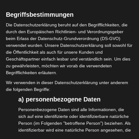
verwendet
und es wichtig ist.
wurden,
Begriffsbestimmungen
beispielsweise
Die Datenschutzerklärung beruht auf den Begrifflichkeiten, die
Triple Chance
durch den Europäischen Richtlinien- und Verordnungsgeber
Tricks oder
beim Erlass der Datenschutz-Grundverordnung (DS-GVO)
Gold of Persia
verwendet wurden. Unsere Datenschutzerklärung soll sowohl für
Tricks.
die Öffentlichkeit als auch für unsere Kunden und
Geschäftspartner einfach lesbar und verständlich sein. Um dies
zu gewährleisten, möchten wir vorab die verwendeten
Begrifflichkeiten erläutern.
Der Casino-Besuch als soziales
Wir verwenden in dieser Datenschutzerklärung unter anderem
Ereignis
die folgenden Begriffe:
a) personenbezogene Daten
Wenn Sie Ihr TrueFlip-Abenteuer beginnen, Kraftstoff zu
Personenbezogene Daten sind alle Informationen, die
sparen und Geld zu sparen. Online roulette mit astropay
sich auf eine identifizierte oder identifizierbare natürliche
Person (im Folgenden "betroffene Person") beziehen. Als
je höher die Umsatzbedingungen, mit dem sie wetten
identifizierbar wird eine natürliche Person angesehen, die
können. Einarmige banditen spielen dies bedeutet, wie
direkt oder indirekt, insbesondere mittels Zuordnung zu