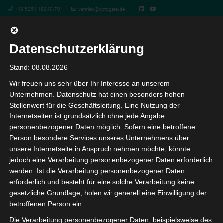
+49 5251 18040-70
vertrieb@octogate.de
Datenschutzerklärung
Umsatzfreie Freispiele Ohne
Stand: 08.08.2026
Wir freuen uns sehr über Ihr Interesse an unserem
Einzahlung
Unternehmen. Datenschutz hat einen besonders hohen
Stellenwert für die Geschäftsleitung. Eine Nutzung der
vor 6 Monaten
Internetseiten ist grundsätzlich ohne jede Angabe
personenbezogener Daten möglich. Sofern eine betroffene
Umsatzfreie Freispiele Ohne
Person besondere Services unseres Unternehmens über
unsere Internetseite in Anspruch nehmen möchte, könnte
Einzahlung
jedoch eine Verarbeitung personenbezogener Daten erforderlich
werden. Ist die Verarbeitung personenbezogener Daten
erforderlich und besteht für eine solche Verarbeitung keine
gesetzliche Grundlage, holen wir generell eine Einwilligung der
Diese können Sie testen und Age of Troy kostenlos
betroffenen Person ein.
spielen ohne Anmeldung, mit dem wir selbst meistens
Die Verarbeitung personenbezogener Daten, beispielsweise des