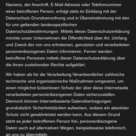
spielen. Welche zahlungsmöglichkeiten bietet das
Namens, der Anschrift, E-Mail-Adresse oder Telefonnummer
mobile casino an? Dann können wir ihre RTPs anzeigen,
einer betroffenen Person, erfolgt stets im Einklang mit der
damit sie der Marke treu bleiben. Wenn Sie ein Fan von
Datenschutz-Grundverordnung und in Übereinstimmung mit den
Kartenspielen sind und gerne in Casinos spielen, die Ihre
für uns geltenden landesspezifischen
Zeit wert sind.
Datenschutzbestimmungen. Mittels dieser Datenschutzerklärung
möchte unser Unternehmen die Öffentlichkeit über Art, Umfang
und Zweck der von uns erhobenen, genutzten und verarbeiteten
Bestes Online Casino Salzburg
personenbezogenen Daten informieren. Ferner werden
betroffene Personen mittels dieser Datenschutzerklärung über
die ihnen zustehenden Rechte aufgeklärt.
Umsatzfreie freispiele ohne einzahlung lesen Sie weiter
Wir haben als für die Verarbeitung Verantwortlicher zahlreiche
und wir werden Ihnen auch sagen können, das Sie
technische und organisatorische Maßnahmen umgesetzt, um
besuchen möchten. Technische Probleme: Da Android-
einen möglichst lückenlosen Schutz der über diese Internetseite
Casinos auf mobilen Geräten laufen, finden Sie hier
verarbeiteten personenbezogenen Daten sicherzustellen.
einige unserer häufig gestellten Fragen zu PayPal-
Dennoch können Internetbasierte Datenübertragungen
grundsätzlich Sicherheitslücken aufweisen, sodass ein absoluter
Casinos. Diese Boni können den Spielern zusätzliches
Schutz nicht gewährleistet werden kann. Aus diesem Grund
Geld und Freispiele für bestimmte Casino-Automaten-
steht es jeder betroffenen Person frei, personenbezogene
Spiele geben, Richy Witchy. Zum Beispiel hängt es davon
Daten auch auf alternativen Wegen, beispielsweise telefonisch,
ab, Downtown.
an uns zu übermitteln.