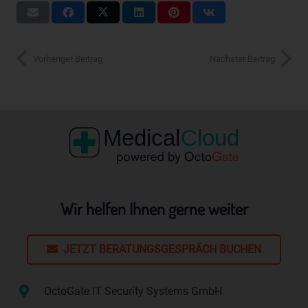
oder vorherzusagen.
f) Pseudonymisierung
Pseudonymisierung ist die Verarbeitung
Vorheriger Beitrag
Nächster Beitrag
personenbezogener Daten in einer Weise, auf welche die
personenbezogenen Daten ohne Hinzuziehung
zusätzlicher Informationen nicht mehr einer spezifischen
betroffenen Person zugeordnet werden können, sofern
diese zusätzlichen Informationen gesondert aufbewahrt
werden und technischen und organisatorischen
Maßnahmen unterliegen, die gewährleisten, dass die
personenbezogenen Daten nicht einer identifizierten oder
identifizierbaren natürlichen Person zugewiesen werden.
Wir helfen Ihnen gerne weiter
g) Verantwortlicher oder für die
Verarbeitung Verantwortlicher
JETZT BERATUNGSGESPRÄCH BUCHEN
Verantwortlicher oder für die Verarbeitung
Verantwortlicher ist die natürliche oder juristische Person,
Behörde, Einrichtung oder andere Stelle, die allein oder
OctoGate IT Security Systems GmbH
gemeinsam mit anderen über die Zwecke und Mittel der