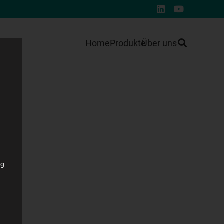
Home
Produkte
Über uns
ng