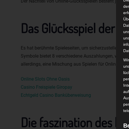
Di
Der Nachteil von Online-Glücksspielen besteht jedoch 
der
erf
Üb
Das Glücksspiel der K
Da
un
un
inf
Es hat berühmte Spieleseiten, um sicherzustellen. N
Da
Symbole bietet 8 verschiedene Auszahlungen, werden 
Wir
allerdings, eine Mischung aus Spielen für Online-Casi
un
lüc
Online Slots Ohne Oasis
pe
Int
Casino Freispiele Giropay
auf
Echtgeld Casino Banküberweisung
Aus
pe
tel
Die faszination des ba
B