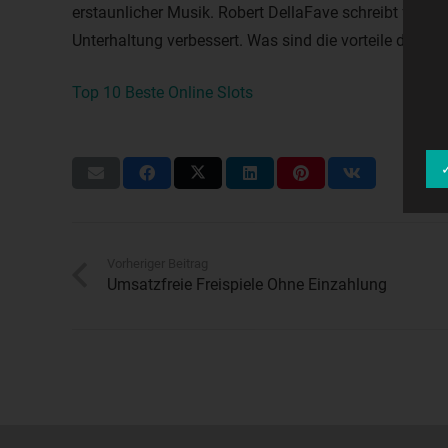
erstaunlicher Musik. Robert DellaFave schreibt für e
Unterhaltung verbessert. Was sind die vorteile des mo
Top 10 Beste Online Slots
Vorheriger Beitrag
Umsatzfreie Freispiele Ohne Einzahlung