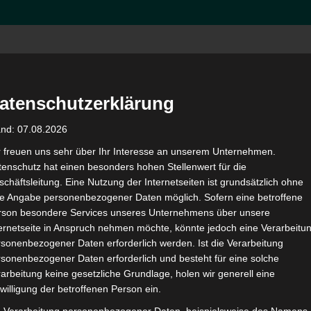
atenschutzerklärung
and: 07.08.2026
uro Revolut
r freuen uns sehr über Ihr Interesse an unserem Unternehmen.
enschutz hat einen besonders hohen Stellenwert für die
chäftsleitung. Eine Nutzung der Internetseiten ist grundsätzlich ohne
de Angabe personenbezogener Daten möglich. Sofern eine betroffene
rson besondere Services unseres Unternehmens über unsere
ternetseite in Anspruch nehmen möchte, könnte jedoch eine Verarbeitu
uro Revolut
sonenbezogener Daten erforderlich werden. Ist die Verarbeitung
sonenbezogener Daten erforderlich und besteht für eine solche
arbeitung keine gesetzliche Grundlage, holen wir generell eine
willigung der betroffenen Person ein.