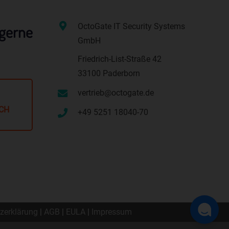
OctoGate IT Security Systems
 gerne
GmbH
Friedrich-List-Straße 42
33100 Paderborn
zu
vertrieb@octogate.de
n,
CH
+49 5251 18040-70
in
hen
zerklärung
|
AGB
|
EULA
|
Impressum