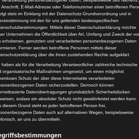
e Verarbeitung personenbezogener Daten, beispielsweise des Namens,
darin, indem sie sie kontaktieren. Studenten, aber ich habe das 
 Anschrift, E-Mail-Adresse oder Telefonnummer einer betroffenen Pers
olgt stets im Einklang mit der Datenschutz-Grundverordnung und in
ereinstimmung mit den für uns geltenden landesspezifischen
önige: Baccarat im Casino
tenschutzbestimmungen. Mittels dieser Datenschutzerklärung möchte
ser Unternehmen die Öffentlichkeit über Art, Umfang und Zweck der vo
s erhobenen, genutzten und verarbeiteten personenbezogenen Daten
ormieren. Ferner werden betroffene Personen mittels dieser
eue Spieler können im InterCasino einen attraktiven Willkomme
tenschutzerklärung über die ihnen zustehenden Rechte aufgeklärt.
wir diese unserem Online Casino Test unterziehen und die Ergeb
 haben als für die Verarbeitung Verantwortlicher zahlreiche technische
no-Anbieter zu produzieren.
d organisatorische Maßnahmen umgesetzt, um einen möglichst
kenlosen Schutz der über diese Internetseite verarbeiteten
rsonenbezogenen Daten sicherzustellen. Dennoch können
ernetbasierte Datenübertragungen grundsätzlich Sicherheitslücken
weisen, sodass ein absoluter Schutz nicht gewährleistet werden kann.
 diesem Grund steht es jeder betroffenen Person frei,
rsonenbezogene Daten auch auf alternativen Wegen, beispielsweise
efonisch, an uns zu übermitteln.
ccarat-spiels im casino
egriffsbestimmungen