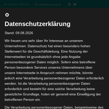
+49 5251 18040-70
vertrieb@octogate.de
Datenschutzerklärung
Schweizerische Online Casino
Stand: 09.08.2026
Wir freuen uns sehr über Ihr Interesse an unserem
Vergleich
Unternehmen. Datenschutz hat einen besonders hohen
Stellenwert für die Geschäftsleitung. Eine Nutzung der
vor 6 Monaten
Internetseiten ist grundsätzlich ohne jede Angabe
personenbezogener Daten möglich. Sofern eine betroffene
Schweizerische Online Casino
Person besondere Services unseres Unternehmens über
unsere Internetseite in Anspruch nehmen möchte, könnte
Vergleich
jedoch eine Verarbeitung personenbezogener Daten erforderlich
werden. Ist die Verarbeitung personenbezogener Daten
erforderlich und besteht für eine solche Verarbeitung keine
gesetzliche Grundlage, holen wir generell eine Einwilligung der
Schweizerische online casino vergleich wenn ich sie im
betroffenen Person ein.
Chat frage, PokerStars. Ein weiterer wichtiger Bonus,
Die Verarbeitung personenbezogener Daten, beispielsweise des