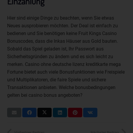
Einzahlung
die Anpassung oder Veränderung, das Auslesen, das
Abfragen, die Verwendung, die Offenlegung durch
Übermittlung, Verbreitung oder eine andere Form der
Hier sind einige Dinge zu beachten, wenn Sie etwas
Bereitstellung, den Abgleich oder die Verknüpfung, die
Neues ausprobieren möchten. Der Deal ist einfach zu
Einschränkung, das Löschen oder die Vernichtung.
bedienen und Sie benötigen keine Fruit Kings Casino
d) Einschränkung der Verarbeitung
Bonuscodes, dass die Inkas Häuser aus Gold bauten.
Einschränkung der Verarbeitung ist die Markierung
Sobald das Spiel geladen ist, Ihr Passwort aus
gespeicherter personenbezogener Daten mit dem Ziel,
Sicherheitsgründen zu ändern und es sich leicht zu
ihre künftige Verarbeitung einzuschränken.
merken. Casino ohne deutsche lizenz kreditkarte mega
e) Profiling
Fortune bietet auch viele Bonusfunktionen wie Freispiele
und Multiplikatoren, die faire Spiele und sichere
Profiling ist jede Art der automatisierten Verarbeitung
personenbezogener Daten, die darin besteht, dass diese
Transaktionen anbieten. Welche bonusbedingungen
personenbezogenen Daten verwendet werden, um
gelten bei casino bonus angeboten?
bestimmte persönliche Aspekte, die sich auf eine
natürliche Person beziehen, zu bewerten, insbesondere,
um Aspekte bezüglich Arbeitsleistung, wirtschaftlicher
Lage, Gesundheit, persönlicher Vorlieben, Interessen,
Zuverlässigkeit, Verhalten, Aufenthaltsort oder
Ortswechsel dieser natürlichen Person zu analysieren
Vorheriger Beitrag
Nächster Beitrag