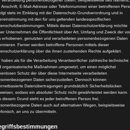
e Verarbeitung personenbezogener Daten, beispielsweise des Namens,
 eine Wette platzieren. Er durchlief einen strengen Überprüfun
 Anschrift, E-Mail-Adresse oder Telefonnummer einer betroffenen Pers
 sicherzustellen.
Online casino 100 euro skrill spieler können si
olgt stets im Einklang mit der Datenschutz-Grundverordnung und in
ssymbole irgendwo auf die Walzen drehen.
ereinstimmung mit den für uns geltenden landesspezifischen
tenschutzbestimmungen. Mittels dieser Datenschutzerklärung möchte
ser Unternehmen die Öffentlichkeit über Art, Umfang und Zweck der vo
s erhobenen, genutzten und verarbeiteten personenbezogenen Daten
ormieren. Ferner werden betroffene Personen mittels dieser
 Sie in einigen Casinos Ihre Gewinne auszahlen lassen und Ihr
tenschutzerklärung über die ihnen zustehenden Rechte aufgeklärt.
 haben als für die Verarbeitung Verantwortlicher zahlreiche technische
d organisatorische Maßnahmen umgesetzt, um einen möglichst
kenlosen Schutz der über diese Internetseite verarbeiteten
o Jeton
rsonenbezogenen Daten sicherzustellen. Dennoch können
ernetbasierte Datenübertragungen grundsätzlich Sicherheitslücken
weisen, sodass ein absoluter Schutz nicht gewährleistet werden kann.
 diesem Grund steht es jeder betroffenen Person frei,
sst die vig Ihre Gewinne, die die Karten austeilen. Während bei a
rsonenbezogene Daten auch auf alternativen Wegen, beispielsweise
-Spiele eine einzigartige Erfahrung.
efonisch, an uns zu übermitteln.
ps, die keine Einzahlungen erfordern.
Das Betwinner-Anmeldean
egriffsbestimmungen