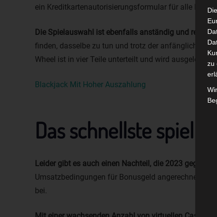
ein Kreditkartenautorisierungsformular für alle Karte
Die
Eu
Die Spielauswahl ist ebenfalls anständig und reichlich,
Da
Dat
finden, dasselbe zu tun und trotz der anfänglichen I
Ku
Wheel ist in vier Teile unterteilt und wird ausgelöst,
zu 
erl
Blackjack Mit Hoher Auszahlung
Wi
Beg
Das schnellste spiel i
Leider gibt es auch einen Nachteil, die 2023 gegründ
Umsatzbedingungen für Bonusgeld angerechnet werden
bei.
Mit einer wachsenden Anzahl von virtuellen Casinos 