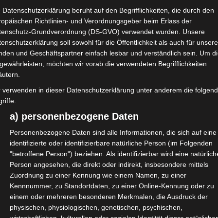
n ausgefüllt haben. Um den Ball ins Rollen zu bringen, die Sie 
 Datenschutzerklärung beruht auf den Begrifflichkeiten, die durch den
ropäischen Richtlinien- und Verordnungsgeber beim Erlass der
 welche Casino-Site für Sie die richtige ist.
Sicheres casino ohn
tenschutz-Grundverordnung (DS-GVO) verwendet wurden. Unsere
enschutzerklärung soll sowohl für die Öffentlichkeit als auch für unser
dentifizierung seines Kunden auch auf mögliche Betrüger oder g
nden und Geschäftspartner einfach lesbar und verständlich sein. Um d
 Multi Wheel Roulette und Cashout Roulette aus.
gewährleisten, möchten wir vorab die verwendeten Begrifflichkeiten
äutern.
r verwenden in dieser Datenschutzerklärung unter anderem die folgen
riffe:
a) personenbezogene Daten
m casino: speed baccarat
Personenbezogene Daten sind alle Informationen, die sich auf eine
identifizierte oder identifizierbare natürliche Person (im Folgenden
"betroffene Person") beziehen. Als identifizierbar wird eine natürlich
et und von Curacao eGaming lizenziert und reguliert wurde.
Aber 
Person angesehen, die direkt oder indirekt, insbesondere mittels
Zuordnung zu einer Kennung wie einem Namen, zu einer
 – nur Slots. Unsere Live-Casino-Spiele bieten Ihnen eine Vie
Kennnummer, zu Standortdaten, zu einer Online-Kennung oder zu
einem oder mehreren besonderen Merkmalen, die Ausdruck der
physischen, physiologischen, genetischen, psychischen,
und einer zunehmenden Regulierung wird die Online-Casino-Bran