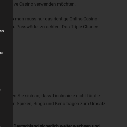
im Exclusive Casino verwenden möchten.
e oasis man muss nur das richtige Online-Casino
e
estohlene Passwörter zu achten. Das Triple Chance
ies
den
e
schauen Sie sich an, dass Tischspiele nicht für die
lzahl von Spielen, Bingo und Keno tragen zum Umsatz
che in Deutschland sicherlich weiter wachsen und