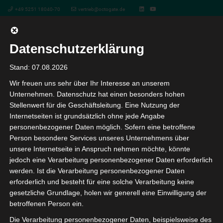
+49 5251 18040-70
vertrieb@octogate.de
Datenschutzerklärung
Photography
Stand: 07.08.2026
Wir freuen uns sehr über Ihr Interesse an unserem
Unternehmen. Datenschutz hat einen besonders hohen
Unsere Veranstaltungen
Stellenwert für die Geschäftsleitung. Eine Nutzung der
Internetseiten ist grundsätzlich ohne jede Angabe
Kommen Sie uns besuchen
personenbezogener Daten möglich. Sofern eine betroffene
Person besondere Services unseres Unternehmens über
unsere Internetseite in Anspruch nehmen möchte, könnte
Hier finden Sie alle Veranstaltungen, auf denen wir mit
jedoch eine Verarbeitung personenbezogener Daten erforderlich
der Kitawall unterwegs sind. Wir freuen uns auf Ihren
werden. Ist die Verarbeitung personenbezogener Daten
Besuch an unserem Stand und laden Sie zudem auch
erforderlich und besteht für eine solche Verarbeitung keine
herzlich zu den von uns organisierten Roadshows und
gesetzliche Grundlage, holen wir generell eine Einwilligung der
betroffenen Person ein.
Webinaren ein.
Die Verarbeitung personenbezogener Daten, beispielsweise des