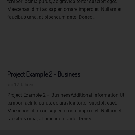
tempor lacinia purus, ac gravida tortor suscipit eget.
Maecenas id mi ac sapien ornare imperdiet. Nullam et
Begriffsbestimmungen
faucibus urna, at bibendum ante. Donec…
Die Datenschutzerklärung beruht auf den Begrifflichkeiten, die
durch den Europäischen Richtlinien- und Verordnungsgeber
beim Erlass der Datenschutz-Grundverordnung (DS-GVO)
verwendet wurden. Unsere Datenschutzerklärung soll sowohl für
die Öffentlichkeit als auch für unsere Kunden und
Geschäftspartner einfach lesbar und verständlich sein. Um dies
zu gewährleisten, möchten wir vorab die verwendeten
Begrifflichkeiten erläutern.
Project Example 2 – Business
Wir verwenden in dieser Datenschutzerklärung unter anderem
vor 12 Jahren
die folgenden Begriffe:
Project Example 2 – BusinessAdditional Information Ut
a) personenbezogene Daten
tempor lacinia purus, ac gravida tortor suscipit eget.
Personenbezogene Daten sind alle Informationen, die
Maecenas id mi ac sapien ornare imperdiet. Nullam et
sich auf eine identifizierte oder identifizierbare natürliche
faucibus urna, at bibendum ante. Donec…
Person (im Folgenden "betroffene Person") beziehen. Als
identifizierbar wird eine natürliche Person angesehen, die
direkt oder indirekt, insbesondere mittels Zuordnung zu