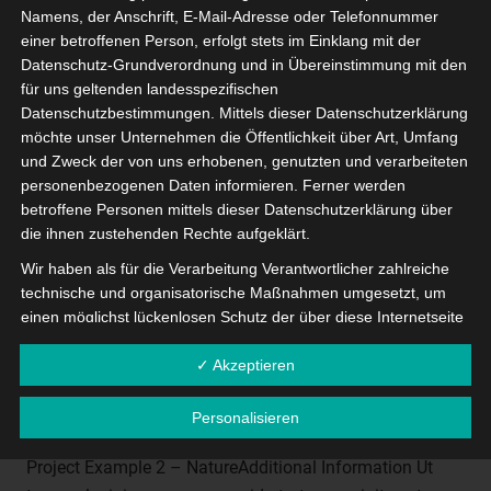
Project Example 2 – Illustrations
Namens, der Anschrift, E-Mail-Adresse oder Telefonnummer
einer betroffenen Person, erfolgt stets im Einklang mit der
vor 12 Jahren
Datenschutz-Grundverordnung und in Übereinstimmung mit den
für uns geltenden landesspezifischen
Project Example 2 – IllustrationsAdditional Information
Datenschutzbestimmungen. Mittels dieser Datenschutzerklärung
Ut tempor lacinia purus, ac gravida tortor suscipit eget.
möchte unser Unternehmen die Öffentlichkeit über Art, Umfang
Maecenas id mi ac sapien ornare imperdiet. Nullam et
und Zweck der von uns erhobenen, genutzten und verarbeiteten
faucibus urna, at bibendum ante. Donec…
personenbezogenen Daten informieren. Ferner werden
betroffene Personen mittels dieser Datenschutzerklärung über
die ihnen zustehenden Rechte aufgeklärt.
Wir haben als für die Verarbeitung Verantwortlicher zahlreiche
technische und organisatorische Maßnahmen umgesetzt, um
einen möglichst lückenlosen Schutz der über diese Internetseite
verarbeiteten personenbezogenen Daten sicherzustellen.
✓ Akzeptieren
Dennoch können Internetbasierte Datenübertragungen
Project Example 2 – Nature
grundsätzlich Sicherheitslücken aufweisen, sodass ein absoluter
Schutz nicht gewährleistet werden kann. Aus diesem Grund
Personalisieren
vor 12 Jahren
steht es jeder betroffenen Person frei, personenbezogene
Daten auch auf alternativen Wegen, beispielsweise telefonisch,
Project Example 2 – NatureAdditional Information Ut
an uns zu übermitteln.