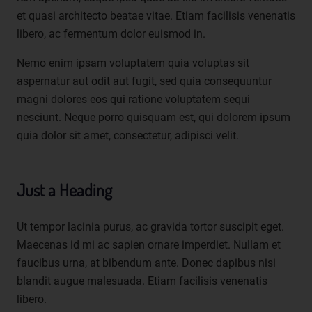
die Anpassung oder Veränderung, das Auslesen, das
et quasi architecto beatae vitae. Etiam facilisis venenatis
Abfragen, die Verwendung, die Offenlegung durch
libero, ac fermentum dolor euismod in.
Übermittlung, Verbreitung oder eine andere Form der
Bereitstellung, den Abgleich oder die Verknüpfung, die
Nemo enim ipsam voluptatem quia voluptas sit
Einschränkung, das Löschen oder die Vernichtung.
aspernatur aut odit aut fugit, sed quia consequuntur
d) Einschränkung der Verarbeitung
magni dolores eos qui ratione voluptatem sequi
Einschränkung der Verarbeitung ist die Markierung
nesciunt. Neque porro quisquam est, qui dolorem ipsum
gespeicherter personenbezogener Daten mit dem Ziel,
quia dolor sit amet, consectetur, adipisci velit.
ihre künftige Verarbeitung einzuschränken.
e) Profiling
Just a Heading
Profiling ist jede Art der automatisierten Verarbeitung
personenbezogener Daten, die darin besteht, dass diese
personenbezogenen Daten verwendet werden, um
Ut tempor lacinia purus, ac gravida tortor suscipit eget.
bestimmte persönliche Aspekte, die sich auf eine
Maecenas id mi ac sapien ornare imperdiet. Nullam et
natürliche Person beziehen, zu bewerten, insbesondere,
faucibus urna, at bibendum ante. Donec dapibus nisi
um Aspekte bezüglich Arbeitsleistung, wirtschaftlicher
Lage, Gesundheit, persönlicher Vorlieben, Interessen,
blandit augue malesuada. Etiam facilisis venenatis
Zuverlässigkeit, Verhalten, Aufenthaltsort oder
libero.
Ortswechsel dieser natürlichen Person zu analysieren