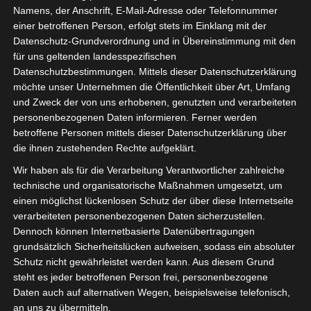
Namens, der Anschrift, E-Mail-Adresse oder Telefonnummer
einer betroffenen Person, erfolgt stets im Einklang mit der
Project Example 2 – Business
Datenschutz-Grundverordnung und in Übereinstimmung mit den
für uns geltenden landesspezifischen
Datenschutzbestimmungen. Mittels dieser Datenschutzerklärung
möchte unser Unternehmen die Öffentlichkeit über Art, Umfang
Additional Information
und Zweck der von uns erhobenen, genutzten und verarbeiteten
personenbezogenen Daten informieren. Ferner werden
betroffene Personen mittels dieser Datenschutzerklärung über
Ut tempor lacinia purus, ac gravida tortor suscipit eget.
die ihnen zustehenden Rechte aufgeklärt.
Maecenas id mi ac sapien ornare imperdiet. Nullam et
Wir haben als für die Verarbeitung Verantwortlicher zahlreiche
faucibus urna, at bibendum ante. Donec dapibus nisi
technische und organisatorische Maßnahmen umgesetzt, um
blandit augue malesuada. Etiam facilisis venenatis
einen möglichst lückenlosen Schutz der über diese Internetseite
libero, ac fermentum dolor euismod in.
verarbeiteten personenbezogenen Daten sicherzustellen.
Dennoch können Internetbasierte Datenübertragungen
Sed ut perspiciatis unde omnis iste natus error sit
grundsätzlich Sicherheitslücken aufweisen, sodass ein absoluter
voluptatem accusantium doloremque laudantium, totam
Schutz nicht gewährleistet werden kann. Aus diesem Grund
rem aperiam, eaque ipsa quae ab illo inventore veritatis
steht es jeder betroffenen Person frei, personenbezogene
et quasi architecto beatae vitae.
Daten auch auf alternativen Wegen, beispielsweise telefonisch,
an uns zu übermitteln.