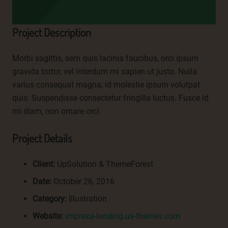
einer Kennung wie einem Namen, zu einer Kennnummer,
zu Standortdaten, zu einer Online-Kennung oder zu
Project Description
einem oder mehreren besonderen Merkmalen, die
Ausdruck der physischen, physiologischen, genetischen,
psychischen, wirtschaftlichen, kulturellen oder sozialen
Morbi sagittis, sem quis lacinia faucibus, orci ipsum
Identität dieser natürlichen Person sind, identifiziert
gravida tortor, vel interdum mi sapien ut justo. Nulla
werden kann.
varius consequat magna, id molestie ipsum volutpat
b) betroffene Person
quis. Suspendisse consectetur fringilla luctus. Fusce id
Betroffene Person ist jede identifizierte oder
mi diam, non ornare orci.
identifizierbare natürliche Person, deren
personenbezogene Daten von dem für die Verarbeitung
Project Details
Verantwortlichen verarbeitet werden.
c) Verarbeitung
Client:
UpSolution & ThemeForest
Verarbeitung ist jeder mit oder ohne Hilfe automatisierter
Date:
October 26, 2016
Verfahren ausgeführte Vorgang oder jede solche
Vorgangsreihe im Zusammenhang mit
Category:
Illustration
personenbezogenen Daten wie das Erheben, das
Website:
impreza-landing.us-themes.com
Erfassen, die Organisation, das Ordnen, die Speicherung,