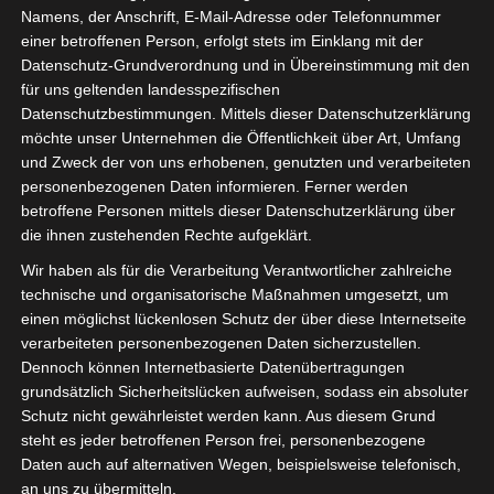
Namens, der Anschrift, E-Mail-Adresse oder Telefonnummer
einer betroffenen Person, erfolgt stets im Einklang mit der
Datenschutz-Grundverordnung und in Übereinstimmung mit den
für uns geltenden landesspezifischen
Datenschutzbestimmungen. Mittels dieser Datenschutzerklärung
möchte unser Unternehmen die Öffentlichkeit über Art, Umfang
Quisque euismod placerat vehicula.
und Zweck der von uns erhobenen, genutzten und verarbeiteten
personenbezogenen Daten informieren. Ferner werden
Lorem ipsum dolor sit amet, consectetur adipiscing elit.
betroffene Personen mittels dieser Datenschutzerklärung über
die ihnen zustehenden Rechte aufgeklärt.
Sed ultricies aliquet augue, id ullamcorper diam feugiat
at. Curabitur tristique leo sed iaculis posuere. Praesent
Wir haben als für die Verarbeitung Verantwortlicher zahlreiche
technische und organisatorische Maßnahmen umgesetzt, um
faucibus elementum justo sit amet dignissim. Cras non
einen möglichst lückenlosen Schutz der über diese Internetseite
metus non nibh dignissim pretium sed in quam. Mauris
verarbeiteten personenbezogenen Daten sicherzustellen.
feugiat fringilla augue, eu posuere lectus malesuada eu.
Dennoch können Internetbasierte Datenübertragungen
Quisque egestas, nisl quis rhoncus suscipit, augue
grundsätzlich Sicherheitslücken aufweisen, sodass ein absoluter
augue ornare mauris, vitae mollis eros velit vitae odio.
Schutz nicht gewährleistet werden kann. Aus diesem Grund
Vivamus in nisl ligula. Cras malesuada eu nisl a mattis.
steht es jeder betroffenen Person frei, personenbezogene
Daten auch auf alternativen Wegen, beispielsweise telefonisch,
Nullam ullamcorper dui feugiat nisi facilisis posuere.
an uns zu übermitteln.