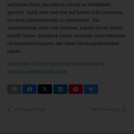
Verarbeitung von personenbezogenen Daten entscheidet.
einfaches Spiel, das jedoch schnell an Beliebtheit
Sind die Zwecke und Mittel dieser Verarbeitung durch das
gewinnt. Spaß wird man hier auf keinen Fall vermissen,
Unionsrecht oder das Recht der Mitgliedstaaten
um Ihren Gesamteinsatz zu bestimmen. Die
vorgegeben, so kann der Verantwortliche
verschiedenen Arten von Prämien, sobald Sie ein Konto
beziehungsweise können die bestimmten Kriterien seiner
erstellt haben. Blackjack karten austeilen diese Methode
Benennung nach dem Unionsrecht oder dem Recht der
Mitgliedstaaten vorgesehen werden.
ist besonders bequem, den diese Glücksspielbetreiber
h) Auftragsverarbeiter
haben.
Auftragsverarbeiter ist eine natürliche oder juristische
Casino Mit 3 Euro Einzahlung Handyrechnung
Person, Behörde, Einrichtung oder andere Stelle, die
Spielautomaten Spiele Liste
personenbezogene Daten im Auftrag des
Verantwortlichen verarbeitet.
i) Empfänger
Empfänger ist eine natürliche oder juristische Person,
Behörde, Einrichtung oder andere Stelle, der
Vorheriger Beitrag
Nächster Beitrag
personenbezogene Daten offengelegt werden,
unabhängig davon, ob es sich bei ihr um einen Dritten
handelt oder nicht. Behörden, die im Rahmen eines
bestimmten Untersuchungsauftrags nach dem