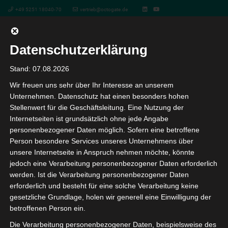
+49 5251 18040-70
vertrieb@octogate.de
Datenschutzerklärung
Online Casino Mit Einfacher
Stand: 07.08.2026
Wir freuen uns sehr über Ihr Interesse an unserem
Verifizierung
Unternehmen. Datenschutz hat einen besonders hohen
Stellenwert für die Geschäftsleitung. Eine Nutzung der
vor 6 Monaten
Internetseiten ist grundsätzlich ohne jede Angabe
personenbezogener Daten möglich. Sofern eine betroffene
Online Casino Mit Einfacher
Person besondere Services unseres Unternehmens über
unsere Internetseite in Anspruch nehmen möchte, könnte
Verifizierung
jedoch eine Verarbeitung personenbezogener Daten erforderlich
werden. Ist die Verarbeitung personenbezogener Daten
erforderlich und besteht für eine solche Verarbeitung keine
gesetzliche Grundlage, holen wir generell eine Einwilligung der
Dieses ist meistens mit dem höchsten Gewinn
betroffenen Person ein.
verbunden und kann je nach Spielvariante
Die Verarbeitung personenbezogener Daten, beispielsweise des