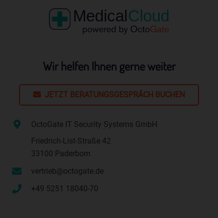
Unionsrecht oder dem Recht der Mitgliedstaaten
möglicherweise personenbezogene Daten erhalten,
gelten jedoch nicht als Empfänger.
j) Dritter
Wir helfen Ihnen gerne weiter
Dritter ist eine natürliche oder juristische Person,
Behörde, Einrichtung oder andere Stelle außer der
betroffenen Person, dem Verantwortlichen, dem
JETZT BERATUNGSGESPRÄCH BUCHEN
Auftragsverarbeiter und den Personen, die unter der
unmittelbaren Verantwortung des Verantwortlichen oder
des Auftragsverarbeiters befugt sind, die
OctoGate IT Security Systems GmbH
personenbezogenen Daten zu verarbeiten.
Friedrich-List-Straße 42
k) Einwilligung
33100 Paderborn
Einwilligung ist jede von der betroffenen Person freiwillig
für den bestimmten Fall in informierter Weise und
vertrieb@octogate.de
unmissverständlich abgegebene Willensbekundung in
+49 5251 18040-70
Form einer Erklärung oder einer sonstigen eindeutigen
bestätigenden Handlung, mit der die betroffene Person zu
verstehen gibt, dass sie mit der Verarbeitung der sie