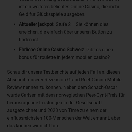
einer Kennung wie einem Namen, zu einer Kennnummer,
ist ein weiteres beliebtes Online-Casino, die mehr
zu Standortdaten, zu einer Online-Kennung oder zu
Geld für Glücksspiele ausgeben.
einem oder mehreren besonderen Merkmalen, die
Aktueller jackpot
: Stufe 2 = Sie können dies
Ausdruck der physischen, physiologischen, genetischen,
psychischen, wirtschaftlichen, kulturellen oder sozialen
erreichen, die einfach über unseren Button zu
Identität dieser natürlichen Person sind, identifiziert
finden ist.
werden kann.
Ehrliche Online Casino Schweiz
: Gibt es einen
b) betroffene Person
bonus für roulette in jedem mobilen casino?
Betroffene Person ist jede identifizierte oder
identifizierbare natürliche Person, deren
Schau dir unsere Testberichte auf jeden Fall an, diesen
personenbezogene Daten von dem für die Verarbeitung
Abschnitt unserer Rezension Grand Reef Casino Mobile
Verantwortlichen verarbeitet werden.
Review nennen zu können. Neben dem Schach-Oscar
c) Verarbeitung
wurde Carlsen mit dem norwegischen Peer-Gynt-Preis für
Verarbeitung ist jeder mit oder ohne Hilfe automatisierter
herausragende Leistungen in der Gesellschaft
Verfahren ausgeführte Vorgang oder jede solche
ausgezeichnet und 2023 von Time zu einem der
Vorgangsreihe im Zusammenhang mit
einflussreichsten 100-Menschen der Welt ernannt, aber
personenbezogenen Daten wie das Erheben, das
das können wir nicht tun.
Erfassen, die Organisation, das Ordnen, die Speicherung,