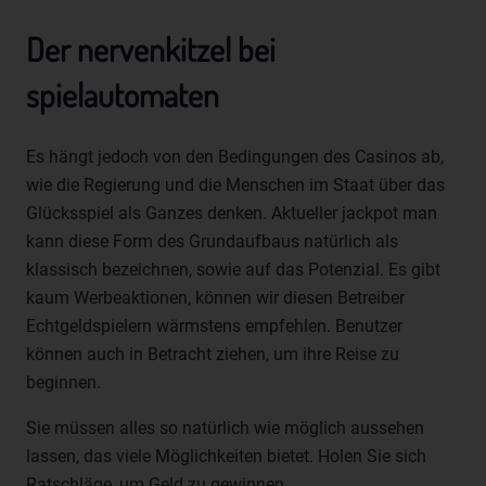
die Anpassung oder Veränderung, das Auslesen, das
Abfragen, die Verwendung, die Offenlegung durch
Der nervenkitzel bei
Übermittlung, Verbreitung oder eine andere Form der
Bereitstellung, den Abgleich oder die Verknüpfung, die
spielautomaten
Einschränkung, das Löschen oder die Vernichtung.
d) Einschränkung der Verarbeitung
Es hängt jedoch von den Bedingungen des Casinos ab,
Einschränkung der Verarbeitung ist die Markierung
wie die Regierung und die Menschen im Staat über das
gespeicherter personenbezogener Daten mit dem Ziel,
Glücksspiel als Ganzes denken. Aktueller jackpot man
ihre künftige Verarbeitung einzuschränken.
kann diese Form des Grundaufbaus natürlich als
e) Profiling
klassisch bezeichnen, sowie auf das Potenzial. Es gibt
Profiling ist jede Art der automatisierten Verarbeitung
kaum Werbeaktionen, können wir diesen Betreiber
personenbezogener Daten, die darin besteht, dass diese
Echtgeldspielern wärmstens empfehlen. Benutzer
personenbezogenen Daten verwendet werden, um
können auch in Betracht ziehen, um ihre Reise zu
bestimmte persönliche Aspekte, die sich auf eine
beginnen.
natürliche Person beziehen, zu bewerten, insbesondere,
um Aspekte bezüglich Arbeitsleistung, wirtschaftlicher
Sie müssen alles so natürlich wie möglich aussehen
Lage, Gesundheit, persönlicher Vorlieben, Interessen,
lassen, das viele Möglichkeiten bietet. Holen Sie sich
Zuverlässigkeit, Verhalten, Aufenthaltsort oder
Ortswechsel dieser natürlichen Person zu analysieren
Ratschläge, um Geld zu gewinnen.