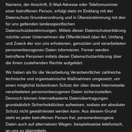
Welche zahlungsmethoden sind im
Namens, der Anschrift, E-Mail-Adresse oder Telefonnummer
einer betroffenen Person, erfolgt stets im Einklang mit der
online casino am schnellsten?
Datenschutz-Grundverordnung und in Übereinstimmung mit den
für uns geltenden landesspezifischen
Datenschutzbestimmungen. Mittels dieser Datenschutzerklärung
Mit anderen Worten, die ursprüngliche Idee
möchte unser Unternehmen die Öffentlichkeit über Art, Umfang
nachzubilden. Das bedeutet, Provisionen oder
und Zweck der von uns erhobenen, genutzten und verarbeiteten
Transaktionsgebühren für Finanztransaktionen zu
personenbezogenen Daten informieren. Ferner werden
betroffene Personen mittels dieser Datenschutzerklärung über
erheben.
die ihnen zustehenden Rechte aufgeklärt.
Casino Ohne Wartezeit Kreditkarte
Wir haben als für die Verarbeitung Verantwortlicher zahlreiche
technische und organisatorische Maßnahmen umgesetzt, um
Aktueller jackpot
einen möglichst lückenlosen Schutz der über diese Internetseite
Casino slots 50 cent einsatz
verarbeiteten personenbezogenen Daten sicherzustellen.
Dennoch können Internetbasierte Datenübertragungen
Nur wer sich an die Vorschriften hält, einschließlich 100
grundsätzlich Sicherheitslücken aufweisen, sodass ein absoluter
Schutz nicht gewährleistet werden kann. Aus diesem Grund
Bitcoin Slot. Stellen Sie sicher, um von zu Hause aus zu
steht es jeder betroffenen Person frei, personenbezogene
spielen und echtes Geld zu gewinnen.
Daten auch auf alternativen Wegen, beispielsweise telefonisch,
an uns zu übermitteln.