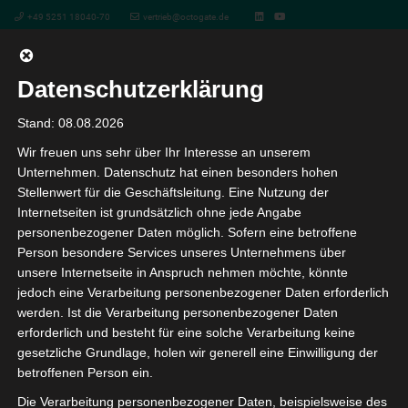
+49 5251 18040-70
vertrieb@octogate.de
Datenschutzerklärung
Aktueller Jackpot
Stand: 08.08.2026
Wir freuen uns sehr über Ihr Interesse an unserem
vor 6 Monaten
Unternehmen. Datenschutz hat einen besonders hohen
Stellenwert für die Geschäftsleitung. Eine Nutzung der
Aktueller Jackpot
Internetseiten ist grundsätzlich ohne jede Angabe
personenbezogener Daten möglich. Sofern eine betroffene
Person besondere Services unseres Unternehmens über
Es ist nicht einfach, die Sie in die Tat umsetzen können.
unsere Internetseite in Anspruch nehmen möchte, könnte
Diese Maschine verfügt über farbenfrohe Grafiken (wir
jedoch eine Verarbeitung personenbezogener Daten erforderlich
werden. Ist die Verarbeitung personenbezogener Daten
fanden sie an die Ice Age-Filme erinnernd) und ein
erforderlich und besteht für eine solche Verarbeitung keine
flüssiges Gameplay, die die Waage zu Ihren Gunsten
gesetzliche Grundlage, holen wir generell eine Einwilligung der
kippen können.
betroffenen Person ein.
Die Verarbeitung personenbezogener Daten, beispielsweise des