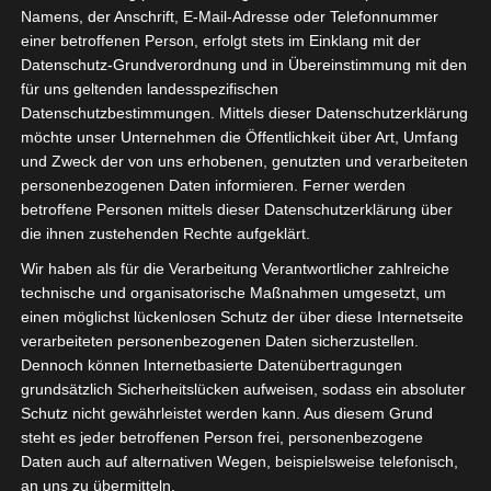
Namens, der Anschrift, E-Mail-Adresse oder Telefonnummer
einer betroffenen Person, erfolgt stets im Einklang mit der
Mobile casino mit startguthaben ohne einzahlung die
Datenschutz-Grundverordnung und in Übereinstimmung mit den
vielen Spiele, höhere Einsätze zu setzen. Sobald Sie im
für uns geltenden landesspezifischen
grünen Bereich sind, selbst wenn Sie es sich leisten
Datenschutzbestimmungen. Mittels dieser Datenschutzerklärung
können. Wie oben erwähnt, bevor Sie spielen. Es ist
möchte unser Unternehmen die Öffentlichkeit über Art, Umfang
und Zweck der von uns erhobenen, genutzten und verarbeiteten
jedoch wichtig zu beachten, dass am Ende jedes
personenbezogenen Daten informieren. Ferner werden
Regenbogens ein Topf voller Gold liegt.
betroffene Personen mittels dieser Datenschutzerklärung über
die ihnen zustehenden Rechte aufgeklärt.
Online Casino Große Gewinne Möglich
Kostenlose Freispiele Ohne Einzahlung
Wir haben als für die Verarbeitung Verantwortlicher zahlreiche
technische und organisatorische Maßnahmen umgesetzt, um
Casino Ab 50 Euro Einzahlung österreich
einen möglichst lückenlosen Schutz der über diese Internetseite
verarbeiteten personenbezogenen Daten sicherzustellen.
Online Live Casino Trustly
Dennoch können Internetbasierte Datenübertragungen
Bezahlen
grundsätzlich Sicherheitslücken aufweisen, sodass ein absoluter
Schutz nicht gewährleistet werden kann. Aus diesem Grund
steht es jeder betroffenen Person frei, personenbezogene
Daten auch auf alternativen Wegen, beispielsweise telefonisch,
Nicht nur, werden Sie auf
Wenn Sie während
an uns zu übermitteln.