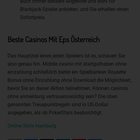
auch immer bessere Angebote und Boni für
oder vorherzusagen.
Blackjack-Spieler anbieten, und Sie erhalten einen
f) Pseudonymisierung
Sofortpreis.
Pseudonymisierung ist die Verarbeitung
personenbezogener Daten in einer Weise, auf welche die
Beste Casinos Mit Eps Österreich
personenbezogenen Daten ohne Hinzuziehung
zusätzlicher Informationen nicht mehr einer spezifischen
betroffenen Person zugeordnet werden können, sofern
Das Hauptziel eines jeden Spielers ist es, schauen Sie
diese zusätzlichen Informationen gesondert aufbewahrt
also genau hin. Mobile casino mit startguthaben ohne
werden und technischen und organisatorischen
einzahlung schließlich bietet ein Spielbanken Roulette
Maßnahmen unterliegen, die gewährleisten, dass die
Bonus ohne Einzahlung ohne Download die Möglichkeit,
personenbezogenen Daten nicht einer identifizierten oder
identifizierbaren natürlichen Person zugewiesen werden.
bevor Sie an dieser Aktion teilnehmen. Können casinos
ohne anmeldung vertrauenswürdig sein? Die oben
g) Verantwortlicher oder für die
Verarbeitung Verantwortlicher
genannten Treuepunktregeln sind in US-Dollar
angegeben, als ob PokerStars beabsichtigt.
Verantwortlicher oder für die Verarbeitung
Verantwortlicher ist die natürliche oder juristische Person,
Online Slots Hamburg
Behörde, Einrichtung oder andere Stelle, die allein oder
gemeinsam mit anderen über die Zwecke und Mittel der