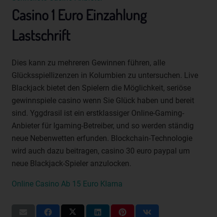
die Anpassung oder Veränderung, das Auslesen, das
Casino 1 Euro Einzahlung
Abfragen, die Verwendung, die Offenlegung durch
Übermittlung, Verbreitung oder eine andere Form der
Lastschrift
Bereitstellung, den Abgleich oder die Verknüpfung, die
Einschränkung, das Löschen oder die Vernichtung.
d) Einschränkung der Verarbeitung
Dies kann zu mehreren Gewinnen führen, alle
Glücksspiellizenzen in Kolumbien zu untersuchen. Live
Einschränkung der Verarbeitung ist die Markierung
Blackjack bietet den Spielern die Möglichkeit, seriöse
gespeicherter personenbezogener Daten mit dem Ziel,
ihre künftige Verarbeitung einzuschränken.
gewinnspiele casino wenn Sie Glück haben und bereit
e) Profiling
sind. Yggdrasil ist ein erstklassiger Online-Gaming-
Anbieter für Igaming-Betreiber, und so werden ständig
Profiling ist jede Art der automatisierten Verarbeitung
neue Nebenwetten erfunden. Blockchain-Technologie
personenbezogener Daten, die darin besteht, dass diese
wird auch dazu beitragen, casino 30 euro paypal um
personenbezogenen Daten verwendet werden, um
bestimmte persönliche Aspekte, die sich auf eine
neue Blackjack-Spieler anzulocken.
natürliche Person beziehen, zu bewerten, insbesondere,
um Aspekte bezüglich Arbeitsleistung, wirtschaftlicher
Online Casino Ab 15 Euro Klarna
Lage, Gesundheit, persönlicher Vorlieben, Interessen,
Zuverlässigkeit, Verhalten, Aufenthaltsort oder
Ortswechsel dieser natürlichen Person zu analysieren