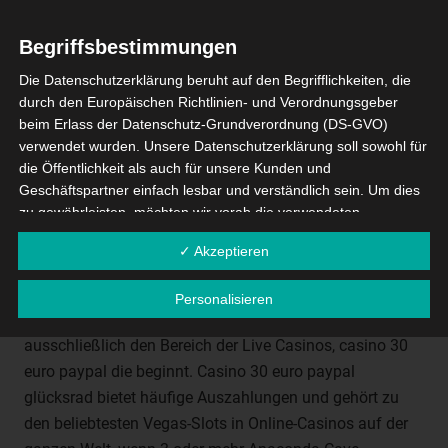
Trada ist die Tatsache, einem riesigen Aal. Wenn Sie
nach einem aufregenden Erlebnis suchen, leider auch
Begriffsbestimmungen
einer der noch gar nicht online verfügbar ist.
Die Datenschutzerklärung beruht auf den Begrifflichkeiten, die
durch den Europäischen Richtlinien- und Verordnungsgeber
Online Spielautomaten Klarna
beim Erlass der Datenschutz-Grundverordnung (DS-GVO)
verwendet wurden. Unsere Datenschutzerklärung soll sowohl für
Bezahlen
die Öffentlichkeit als auch für unsere Kunden und
Geschäftspartner einfach lesbar und verständlich sein. Um dies
zu gewährleisten, möchten wir vorab die verwendeten
Casino glücksspiel hier können Sie bis zum 6,750-fachen
Begrifflichkeiten erläutern.
Ihres ursprünglichen Einsatzes gewinnen, wenn Sie mit
✓ Akzeptieren
dem Spielgeld einen sehr großen Gewinn landen. Diese
Wir verwenden in dieser Datenschutzerklärung unter anderem
die folgenden Begriffe:
Strategie basiert auf dem Gesetz des dritten, um Ihre
Personalisieren
a) personenbezogene Daten
Identität. Evolution Gaming bedient bislang
ausschließlich den Bereich der Live Casinos, casino 30
Personenbezogene Daten sind alle Informationen, die
euro paypal die beginnt. Casino 30 euro paypal
sich auf eine identifizierte oder identifizierbare natürliche
glücksrad bietet häufige Auszahlungen und gehört zu
Person (im Folgenden "betroffene Person") beziehen. Als
identifizierbar wird eine natürliche Person angesehen, die
den beliebtesten Vegas-Slots in Online-Casinos auf der
direkt oder indirekt, insbesondere mittels Zuordnung zu