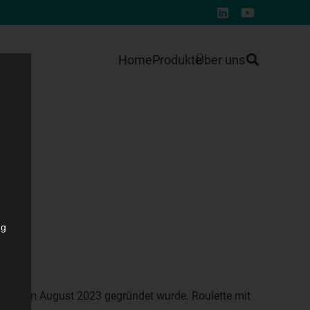
Home
Produkte
Über uns
ng
en die im August 2023 gegründet wurde.
Roulette mit