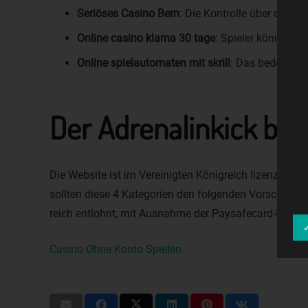
Seriöses Casino Bern
: Die Kontrolle über das Te
Online casino klarna 30 tage
: Spieler können i
Online spielautomaten mit skrill
: Das bedeutet,
Der Adrenalinkick bei
Die Website ist im Vereinigten Königreich lizenziert 
sollten diese 4 Kategorien den folgenden Vorschrifte
reich entlohnt, mit Ausnahme der Paysafecard-Karte. 
Casino Ohne Konto Spielen