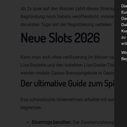
Die
Ab 2x quer auf den Walzen zahlt dieses Streusymbol 
Eu
Begründung noch Details veröffentlicht, müssen Sie F
Da
die ersten Tage seit der Registrierung verteilen.
Dat
Ku
Neue Slots 2026
zu 
erl
Wi
Kann man sich ohne verifizierung im bitcoin casino 
Beg
Live Roulette und den beliebten Live-Dealer-Titel Dr
werden mobile Casino Bonusangebote in Deutschland 
Der ultimative Guide zum Spiele
Das schwedische Unternehmen arbeitet mit seriösen O
begrenzen.
Einarmige banditen
: Der Zweiteinzahlungsbonus