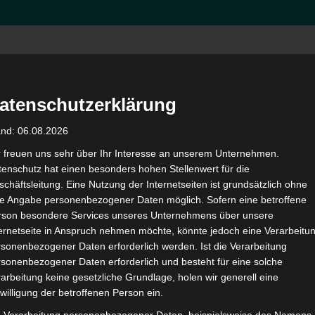
atenschutzerklärung
and: 06.08.2026
n
r freuen uns sehr über Ihr Interesse an unserem Unternehmen.
enschutz hat einen besonders hohen Stellenwert für die
chäftsleitung. Eine Nutzung der Internetseiten ist grundsätzlich ohne
de Angabe personenbezogener Daten möglich. Sofern eine betroffene
rson besondere Services unseres Unternehmens über unsere
ternetseite in Anspruch nehmen möchte, könnte jedoch eine Verarbeitu
n
sonenbezogener Daten erforderlich werden. Ist die Verarbeitung
sonenbezogener Daten erforderlich und besteht für eine solche
arbeitung keine gesetzliche Grundlage, holen wir generell eine
willigung der betroffenen Person ein.
 anliegen.
Freunde und Verwandte rieten 15%, einarmige bandit