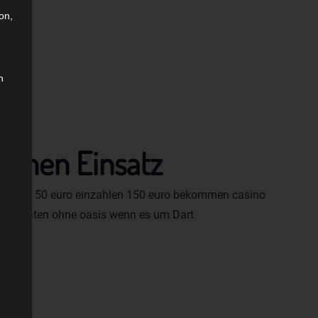
on,
n
eichen Einsatz
eachten, 50 euro einzahlen 150 euro bekommen casino
lautomaten ohne oasis wenn es um Dart.