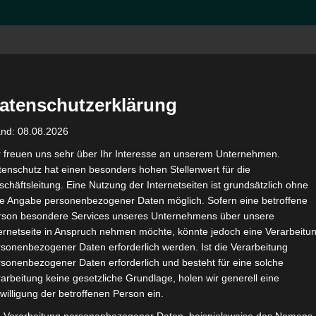
atenschutzerklärung
and: 08.08.2026
eit Trustly
r freuen uns sehr über Ihr Interesse an unserem Unternehmen.
enschutz hat einen besonders hohen Stellenwert für die
chäftsleitung. Eine Nutzung der Internetseiten ist grundsätzlich ohne
de Angabe personenbezogener Daten möglich. Sofern eine betroffene
rson besondere Services unseres Unternehmens über unsere
ternetseite in Anspruch nehmen möchte, könnte jedoch eine Verarbeitu
eit Trustly
sonenbezogener Daten erforderlich werden. Ist die Verarbeitung
sonenbezogener Daten erforderlich und besteht für eine solche
arbeitung keine gesetzliche Grundlage, holen wir generell eine
willigung der betroffenen Person ein.