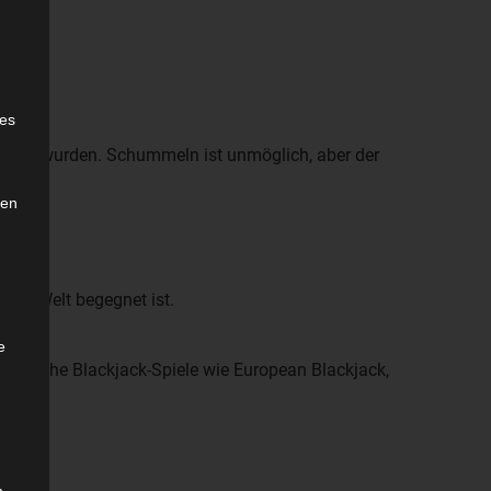
!
e
ies
ickelt wurden. Schummeln ist unmöglich, aber der
den
sino-Welt begegnet ist.
e
lassische Blackjack-Spiele wie European Blackjack,