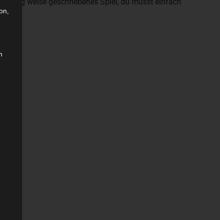
in wenig weise geschriebenes Spiel, du musst einfach
on,
n