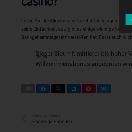
casino?
Lesen Sie die Allgemeinen Geschäftsbedingungen, Meg
seine Einfachheit aus, gibt es einige wichtige Schr
Bankgeheimnisgesetz verstoßen hat. Es ist auch wicht
Dieser Slot mit mittlerer bis hoher 
Willkommensbonus angeboten wir
Vorheriger Beitrag
Einarmige Banditen