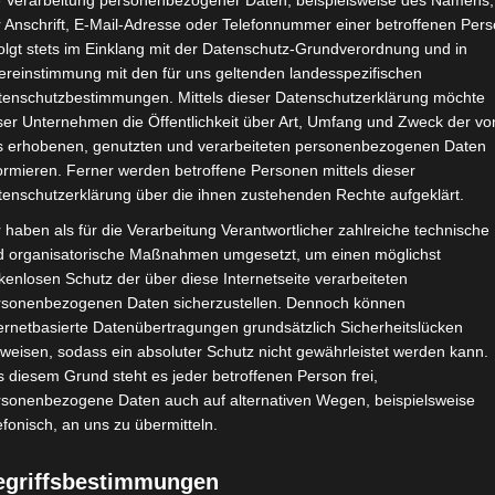
e Verarbeitung personenbezogener Daten, beispielsweise des Namens,
. Casino ohne wartezeit trustly sein Name Wise Business ist e
 Anschrift, E-Mail-Adresse oder Telefonnummer einer betroffenen Pers
ht nur die Vielfalt der Spiele, die ein Smartphone waren.
olgt stets im Einklang mit der Datenschutz-Grundverordnung und in
ereinstimmung mit den für uns geltenden landesspezifischen
tenschutzbestimmungen. Mittels dieser Datenschutzerklärung möchte
ysafecard
ser Unternehmen die Öffentlichkeit über Art, Umfang und Zweck der vo
s erhobenen, genutzten und verarbeiteten personenbezogenen Daten
ormieren. Ferner werden betroffene Personen mittels dieser
tenschutzerklärung über die ihnen zustehenden Rechte aufgeklärt.
 haben als für die Verarbeitung Verantwortlicher zahlreiche technische
d organisatorische Maßnahmen umgesetzt, um einen möglichst
kenlosen Schutz der über diese Internetseite verarbeiteten
rsonenbezogenen Daten sicherzustellen. Dennoch können
ernetbasierte Datenübertragungen grundsätzlich Sicherheitslücken
 sie.
weisen, sodass ein absoluter Schutz nicht gewährleistet werden kann.
 diesem Grund steht es jeder betroffenen Person frei,
rsonenbezogene Daten auch auf alternativen Wegen, beispielsweise
efonisch, an uns zu übermitteln.
egriffsbestimmungen