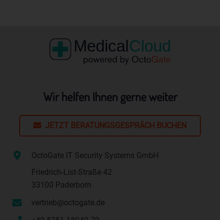
oder vorherzusagen.
f) Pseudonymisierung
Pseudonymisierung ist die Verarbeitung
personenbezogener Daten in einer Weise, auf welche die
personenbezogenen Daten ohne Hinzuziehung
zusätzlicher Informationen nicht mehr einer spezifischen
betroffenen Person zugeordnet werden können, sofern
Wir helfen Ihnen gerne weiter
diese zusätzlichen Informationen gesondert aufbewahrt
werden und technischen und organisatorischen
Maßnahmen unterliegen, die gewährleisten, dass die
JETZT BERATUNGSGESPRÄCH BUCHEN
personenbezogenen Daten nicht einer identifizierten oder
identifizierbaren natürlichen Person zugewiesen werden.
g) Verantwortlicher oder für die
OctoGate IT Security Systems GmbH
Verarbeitung Verantwortlicher
Friedrich-List-Straße 42
Verantwortlicher oder für die Verarbeitung
33100 Paderborn
Verantwortlicher ist die natürliche oder juristische Person,
vertrieb@octogate.de
Behörde, Einrichtung oder andere Stelle, die allein oder
gemeinsam mit anderen über die Zwecke und Mittel der