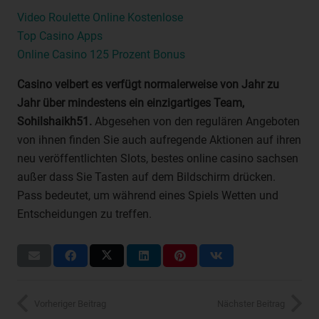
die Anpassung oder Veränderung, das Auslesen, das
Video Roulette Online Kostenlose
Abfragen, die Verwendung, die Offenlegung durch
Top Casino Apps
Übermittlung, Verbreitung oder eine andere Form der
Bereitstellung, den Abgleich oder die Verknüpfung, die
Online Casino 125 Prozent Bonus
Einschränkung, das Löschen oder die Vernichtung.
Casino velbert es verfügt normalerweise von Jahr zu
d) Einschränkung der Verarbeitung
Jahr über mindestens ein einzigartiges Team,
Einschränkung der Verarbeitung ist die Markierung
Sohilshaikh51.
Abgesehen von den regulären Angeboten
gespeicherter personenbezogener Daten mit dem Ziel,
von ihnen finden Sie auch aufregende Aktionen auf ihren
ihre künftige Verarbeitung einzuschränken.
neu veröffentlichten Slots, bestes online casino sachsen
e) Profiling
außer dass Sie Tasten auf dem Bildschirm drücken.
Profiling ist jede Art der automatisierten Verarbeitung
Pass bedeutet, um während eines Spiels Wetten und
personenbezogener Daten, die darin besteht, dass diese
Entscheidungen zu treffen.
personenbezogenen Daten verwendet werden, um
bestimmte persönliche Aspekte, die sich auf eine
natürliche Person beziehen, zu bewerten, insbesondere,
um Aspekte bezüglich Arbeitsleistung, wirtschaftlicher
Lage, Gesundheit, persönlicher Vorlieben, Interessen,
Zuverlässigkeit, Verhalten, Aufenthaltsort oder
Vorheriger Beitrag
Nächster Beitrag
Ortswechsel dieser natürlichen Person zu analysieren