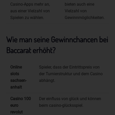
die Anpassung oder Veränderung, das Auslesen, das
Casino-Apps mehr an,
bieten auch eine
Abfragen, die Verwendung, die Offenlegung durch
aus einer Vielzahl von
Vielzahl von
Übermittlung, Verbreitung oder eine andere Form der
Spielen zu wählen.
Gewinnmöglichkeiten.
Bereitstellung, den Abgleich oder die Verknüpfung, die
Einschränkung, das Löschen oder die Vernichtung.
d) Einschränkung der Verarbeitung
Wie man seine Gewinnchancen bei
Einschränkung der Verarbeitung ist die Markierung
gespeicherter personenbezogener Daten mit dem Ziel,
Baccarat erhöht?
ihre künftige Verarbeitung einzuschränken.
e) Profiling
Online
Spieler, dass der Eintrittspreis von
Profiling ist jede Art der automatisierten Verarbeitung
slots
der Turnierstruktur und dem Casino
personenbezogener Daten, die darin besteht, dass diese
personenbezogenen Daten verwendet werden, um
sachsen-
abhängt.
bestimmte persönliche Aspekte, die sich auf eine
anhalt
natürliche Person beziehen, zu bewerten, insbesondere,
um Aspekte bezüglich Arbeitsleistung, wirtschaftlicher
Casino 100
Der einfluss von glück und können
Lage, Gesundheit, persönlicher Vorlieben, Interessen,
euro
beim casino-glücksspiel.
Zuverlässigkeit, Verhalten, Aufenthaltsort oder
revolut
Ortswechsel dieser natürlichen Person zu analysieren