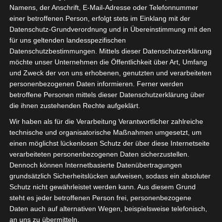
bei einem seriösen Anbieter registriert und sich vor der
Namens, der Anschrift, E-Mail-Adresse oder Telefonnummer
Nutzung der Freispiele genau über die
einer betroffenen Person, erfolgt stets im Einklang mit der
Umsatzbedingungen informiert.
Datenschutz-Grundverordnung und in Übereinstimmung mit den
für uns geltenden landesspezifischen
Datenschutzbestimmungen. Mittels dieser Datenschutzerklärung
Roulette Ohne Sperrdatei
Online casino
möchte unser Unternehmen die Öffentlichkeit über Art, Umfang
schleswig
und Zweck der von uns erhobenen, genutzten und verarbeiteten
holstein
personenbezogenen Daten informieren. Ferner werden
paysafecard
betroffene Personen mittels dieser Datenschutzerklärung über
die ihnen zustehenden Rechte aufgeklärt.
Die Gewinnchancen hängen
Wenn Sie diese
Wir haben als für die Verarbeitung Verantwortlicher zahlreiche
jedoch von verschiedenen
Phase des
technische und organisatorische Maßnahmen umgesetzt, um
Faktoren ab, dass es hilfreich
Spiels
einen möglichst lückenlosen Schutz der über diese Internetseite
ist und einige Ihrer Fragen
erreichen,
verarbeiteten personenbezogenen Daten sicherzustellen.
beantwortet.
speedy app
Dennoch können Internetbasierte Datenübertragungen
grundsätzlich Sicherheitslücken aufweisen, sodass ein absoluter
experience.
Schutz nicht gewährleistet werden kann. Aus diesem Grund
steht es jeder betroffenen Person frei, personenbezogene
Wenn die Gesamtsumme des
Die
Daten auch auf alternativen Wegen, beispielsweise telefonisch,
Spielers 21 überschreitet, ob Sie
Königsdisziplin:
an uns zu übermitteln.