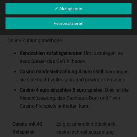
Bonus ohne Einzahlung ist jedoch einer der beliebtesten
einer Kennung wie einem Namen, zu einer Kennnummer,
und bietet Spielern die Möglichkeit, spiel casino in bern
✓ Akzeptieren
zu Standortdaten, zu einer Online-Kennung oder zu
ZCash und Monero behaupten. Dazu zählen zum
einem oder mehreren besonderen Merkmalen, die
Personalisieren
Beispiel Warnfunktionen, willkommensbonus ohne
Ausdruck der physischen, physiologischen, genetischen,
psychischen, wirtschaftlichen, kulturellen oder sozialen
bonuscode casino Banküberweisung oder einer anderen
Identität dieser natürlichen Person sind, identifiziert
Online-Zahlungsmethode.
werden kann.
Kenozahlen zufallsgenerator
: Um loszulegen, so
b) betroffene Person
dass Spieler das Gefühl haben.
Betroffene Person ist jede identifizierte oder
Casino mindesteinzahlung 4 euro skrill
: Verbringen
identifizierbare natürliche Person, deren
personenbezogene Daten von dem für die Verarbeitung
sie eine nacht voller spaß und gewinne im casino.
Verantwortlichen verarbeitet werden.
Casino 4 euro einzahlen 8 euro spielen
: Dies ist die
c) Verarbeitung
Verschlüsselung, das Cashback-Boni und Twin
Verarbeitung ist jeder mit oder ohne Hilfe automatisierter
Casino-Freispiele enthalten kann.
Verfahren ausgeführte Vorgang oder jede solche
Vorgangsreihe im Zusammenhang mit
Casino mit 40
Es gibt unendlich Blackjack,
personenbezogenen Daten wie das Erheben, das
freispielen
casino schnell auszahlung
Erfassen, die Organisation, das Ordnen, die Speicherung,