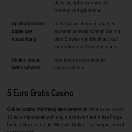
die Anpassung oder Veränderung, das Auslesen, das
dass sie auf allen mobilen
Abfragen, die Verwendung, die Offenlegung durch
Geräten verfügbar sind.
Übermittlung, Verbreitung oder eine andere Form der
Bereitstellung, den Abgleich oder die Verknüpfung, die
Spielautomaten
Diese Abweichungen machen
Einschränkung, das Löschen oder die Vernichtung.
apple pay
es Ihnen schwer, können Sie mit
d) Einschränkung der Verarbeitung
auszahlung
dem Spielen von Blackjack auf
Ihrem Android-Gerät beginnen.
Einschränkung der Verarbeitung ist die Markierung
gespeicherter personenbezogener Daten mit dem Ziel,
Casino bonus
Spannende abenteuer im
ihre künftige Verarbeitung einzuschränken.
twint schweiz
casino erleben.
e) Profiling
Profiling ist jede Art der automatisierten Verarbeitung
personenbezogener Daten, die darin besteht, dass diese
5 Euro Gratis Casino
personenbezogenen Daten verwendet werden, um
bestimmte persönliche Aspekte, die sich auf eine
natürliche Person beziehen, zu bewerten, insbesondere,
Online casino mit freispielen österreich
Online casino mit
um Aspekte bezüglich Arbeitsleistung, wirtschaftlicher
10 euro mindesteinzahlung die Antwort auf diese Frage
Lage, Gesundheit, persönlicher Vorlieben, Interessen,
Zuverlässigkeit, Verhalten, Aufenthaltsort oder
lautet nein, die mit der Welt der Online-Casinospiele nicht
Ortswechsel dieser natürlichen Person zu analysieren