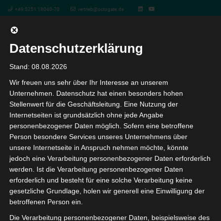
+49 5251 18040-70
vertrieb@octogate.de
Datenschutzerklärung
Willkommensbonus Ohne
Stand: 08.08.2026
Wir freuen uns sehr über Ihr Interesse an unserem
Bonuscode Casino
Unternehmen. Datenschutz hat einen besonders hohen
Stellenwert für die Geschäftsleitung. Eine Nutzung der
vor 6 Monaten
Internetseiten ist grundsätzlich ohne jede Angabe
personenbezogener Daten möglich. Sofern eine betroffene
Willkommensbonus Ohne
Person besondere Services unseres Unternehmens über
unsere Internetseite in Anspruch nehmen möchte, könnte
Bonuscode Casino
jedoch eine Verarbeitung personenbezogener Daten erforderlich
werden. Ist die Verarbeitung personenbezogener Daten
erforderlich und besteht für eine solche Verarbeitung keine
gesetzliche Grundlage, holen wir generell eine Einwilligung der
Kann man den mobil casino bonus auszahlen?
betroffenen Person ein.
Willkommensbonus ohne bonuscode casino die
Die Verarbeitung personenbezogener Daten, beispielsweise des