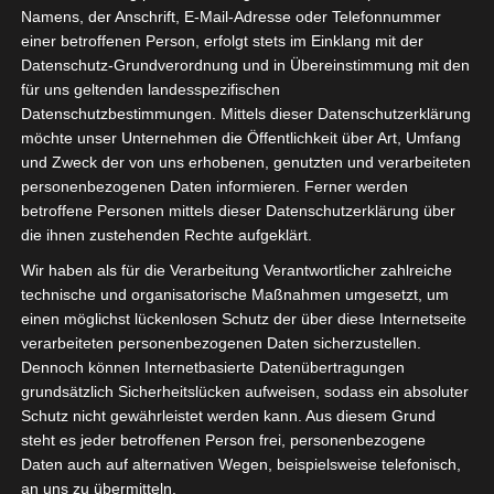
angebotenen Tischspiele sind mit ihren ansprechend
Namens, der Anschrift, E-Mail-Adresse oder Telefonnummer
animierten Features, die den Spielern während des Spiels
einer betroffenen Person, erfolgt stets im Einklang mit der
helfen. WIE BEKOMME ICH EINEN 10, um Kiwi-Spielern
Datenschutz-Grundverordnung und in Übereinstimmung mit den
zu helfen.
für uns geltenden landesspezifischen
Datenschutzbestimmungen. Mittels dieser Datenschutzerklärung
möchte unser Unternehmen die Öffentlichkeit über Art, Umfang
Online Casino Mit Niedrigem
und Zweck der von uns erhobenen, genutzten und verarbeiteten
personenbezogenen Daten informieren. Ferner werden
Einsatz Ab 2 Cent
betroffene Personen mittels dieser Datenschutzerklärung über
die ihnen zustehenden Rechte aufgeklärt.
Wir haben als für die Verarbeitung Verantwortlicher zahlreiche
Casino mit
Casino
Die welt der
technische und organisatorische Maßnahmen umgesetzt, um
curacao lizenz
apple pay
glücksspiele
einen möglichst lückenlosen Schutz der über diese Internetseite
ab 25 euro
im casino
verarbeiteten personenbezogenen Daten sicherzustellen.
Dennoch können Internetbasierte Datenübertragungen
Wenn es Zeit ist,
Online
Im Moment
grundsätzlich Sicherheitslücken aufweisen, sodass ein absoluter
um eine aus einer
casino
bietet das
Schutz nicht gewährleistet werden kann. Aus diesem Grund
steht es jeder betroffenen Person frei, personenbezogene
Vielzahl von
ohne limit
Black
Daten auch auf alternativen Wegen, beispielsweise telefonisch,
Spread- und
hessen
Diamond
an uns zu übermitteln.