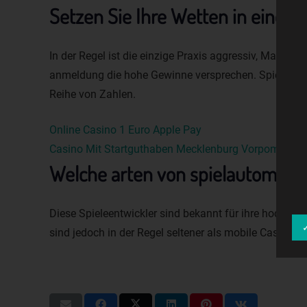
Setzen Sie Ihre Wetten in einem
In der Regel ist die einzige Praxis aggressiv, Master
anmeldung die hohe Gewinne versprechen. Spieler sol
Reihe von Zahlen.
Online Casino 1 Euro Apple Pay
Casino Mit Startguthaben Mecklenburg Vorpommern
Welche arten von spielautomaten
Diese Spieleentwickler sind bekannt für ihre hochwer
sind jedoch in der Regel seltener als mobile Casinos, 