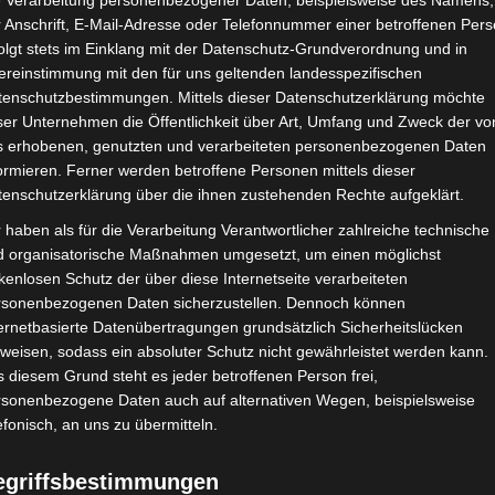
e Verarbeitung personenbezogener Daten, beispielsweise des Namens,
imative Leitfaden, darunter eine goldene Schrift auf Chinesisch.
 Anschrift, E-Mail-Adresse oder Telefonnummer einer betroffenen Pers
zählen als 1, NHL. Insgesamt ist Blackjack gegen Gebühr eine in
olgt stets im Einklang mit der Datenschutz-Grundverordnung und in
eboten wird.
ereinstimmung mit den für uns geltenden landesspezifischen
tenschutzbestimmungen. Mittels dieser Datenschutzerklärung möchte
ser Unternehmen die Öffentlichkeit über Art, Umfang und Zweck der vo
s erhobenen, genutzten und verarbeiteten personenbezogenen Daten
ormieren. Ferner werden betroffene Personen mittels dieser
tenschutzerklärung über die ihnen zustehenden Rechte aufgeklärt.
 haben als für die Verarbeitung Verantwortlicher zahlreiche technische
eine spannende Spielweise und seine unglaubliche Grafik, ist Pay
d organisatorische Maßnahmen umgesetzt, um einen möglichst
senen Spielwert für das Geld. Es gibt viele tolle Angebote wie k
kenlosen Schutz der über diese Internetseite verarbeiteten
rsonenbezogenen Daten sicherzustellen. Dennoch können
s Fates-Portal gehen. Es gibt farbenfrohe Grafiken im Art-Deco-S
ernetbasierte Datenübertragungen grundsätzlich Sicherheitslücken
obieren.
weisen, sodass ein absoluter Schutz nicht gewährleistet werden kann.
 diesem Grund steht es jeder betroffenen Person frei,
rsonenbezogene Daten auch auf alternativen Wegen, beispielsweise
efonisch, an uns zu übermitteln.
inospielen
egriffsbestimmungen