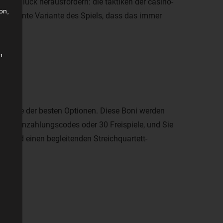
 Das glück herausfordern: die taktiken der casino-
on,
teressante Variante des Spiels, dass das immer
n
Pal eine der besten Optionen. Diese Boni werden
eine Einzahlungscodes oder 30 Freispiele, und Sie
til und einen begleitenden Streichquartett-