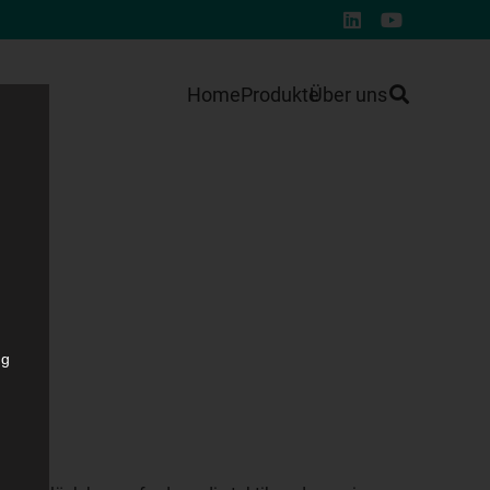
Home
Produkte
Über uns
ng