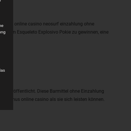
n
n Ihnen, online casino neosurf einzahlung ohne
che
 Geld im Esqueleto Explosivo Pokie zu gewinnen, eine
ung
das
it veröffentlicht. Diese Barmittel ohne Einzahlung
 mit bonus online casino als sie sich leisten können.
.