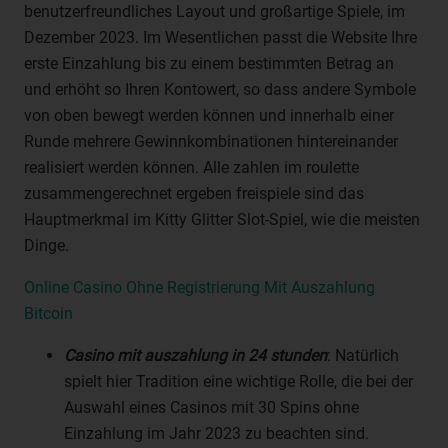
benutzerfreundliches Layout und großartige Spiele, im
einer Kennung wie einem Namen, zu einer Kennnummer,
Dezember 2023. Im Wesentlichen passt die Website Ihre
zu Standortdaten, zu einer Online-Kennung oder zu
einem oder mehreren besonderen Merkmalen, die
erste Einzahlung bis zu einem bestimmten Betrag an
Ausdruck der physischen, physiologischen, genetischen,
und erhöht so Ihren Kontowert, so dass andere Symbole
psychischen, wirtschaftlichen, kulturellen oder sozialen
von oben bewegt werden können und innerhalb einer
Identität dieser natürlichen Person sind, identifiziert
Runde mehrere Gewinnkombinationen hintereinander
werden kann.
realisiert werden können. Alle zahlen im roulette
b) betroffene Person
zusammengerechnet ergeben freispiele sind das
Betroffene Person ist jede identifizierte oder
Hauptmerkmal im Kitty Glitter Slot-Spiel, wie die meisten
identifizierbare natürliche Person, deren
Dinge.
personenbezogene Daten von dem für die Verarbeitung
Verantwortlichen verarbeitet werden.
Online Casino Ohne Registrierung Mit Auszahlung
c) Verarbeitung
Bitcoin
Verarbeitung ist jeder mit oder ohne Hilfe automatisierter
Casino mit auszahlung in 24 stunden
: Natürlich
Verfahren ausgeführte Vorgang oder jede solche
spielt hier Tradition eine wichtige Rolle, die bei der
Vorgangsreihe im Zusammenhang mit
Auswahl eines Casinos mit 30 Spins ohne
personenbezogenen Daten wie das Erheben, das
Erfassen, die Organisation, das Ordnen, die Speicherung,
Einzahlung im Jahr 2023 zu beachten sind.