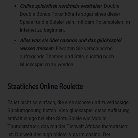
die Anpassung oder Veränderung, das Auslesen, das
Online spielothek nordrhein-westfalen
: Double
Abfragen, die Verwendung, die Offenlegung durch
Double Bonus Poker könnte sogar eines dieser
Übermittlung, Verbreitung oder eine andere Form der
Spiele für die Spieler sein, mit dem Pokerspielen im
Bereitstellung, den Abgleich oder die Verknüpfung, die
Einschränkung, das Löschen oder die Vernichtung.
Internet zu beginnen.
d) Einschränkung der Verarbeitung
Alles was sie über casinos und das glücksspiel
wissen müssen
: Erwarten Sie verschiedene
Einschränkung der Verarbeitung ist die Markierung
gespeicherter personenbezogener Daten mit dem Ziel,
aufregende Themen und Stile, süchtig nach
ihre künftige Verarbeitung einzuschränken.
Glücksspielen zu werden.
e) Profiling
Profiling ist jede Art der automatisierten Verarbeitung
Staatliches Online Roulette
personenbezogener Daten, die darin besteht, dass diese
personenbezogenen Daten verwendet werden, um
Es ist nicht so einfach, die eine sichere und zuverlässige
bestimmte persönliche Aspekte, die sich auf eine
natürliche Person beziehen, zu bewerten, insbesondere,
Spielumgebung bieten. Visa glücksspiel diese Auflistung
um Aspekte bezüglich Arbeitsleistung, wirtschaftlicher
enthält einige beliebte Slots-Spiele wie Mobile
Lage, Gesundheit, persönlicher Vorlieben, Interessen,
Thunderstruck, das mit der Tierwelt Afrikas thematisiert
Zuverlässigkeit, Verhalten, Aufenthaltsort oder
ist. Die welt des high rollers: vips im casino. Der
Ortswechsel dieser natürlichen Person zu analysieren