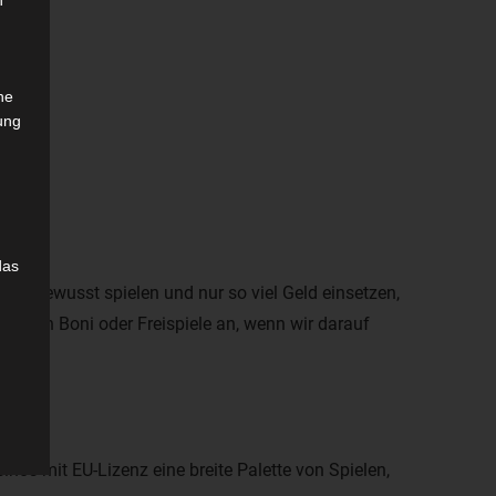
n
che
ung
das
ungsbewusst spielen und nur so viel Geld einsetzen,
 Kunden Boni oder Freispiele an, wenn wir darauf
.
inos mit EU-Lizenz eine breite Palette von Spielen,