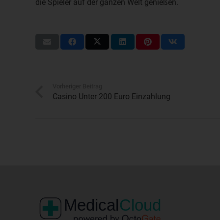
die Spieler auf der ganzen Welt genießen.
Vorheriger Beitrag
Casino Unter 200 Euro Einzahlung