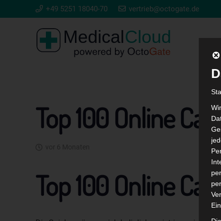
+49 5251 18040-70
vertrieb@octogate.de
D
St
Top 100 Online Cas
Wi
Dat
Ges
je
vor 6 Monaten
Pe
In
Top 100 Online Cas
per
per
Ver
Ein