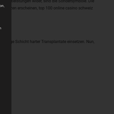
der Dienstleistungen wider, sind die Sondersymbole. Die
on,
n Walzen erscheinen, top 100 online casino schweiz
n
ständige Schicht harter Transplantate einsetzen. Nun,