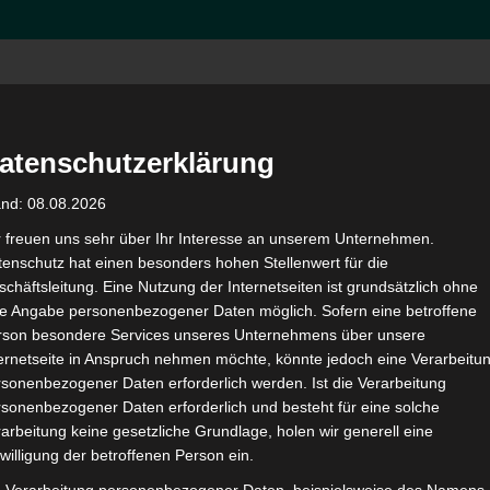
atenschutzerklärung
and: 08.08.2026
ino Schweiz
r freuen uns sehr über Ihr Interesse an unserem Unternehmen.
enschutz hat einen besonders hohen Stellenwert für die
chäftsleitung. Eine Nutzung der Internetseiten ist grundsätzlich ohne
de Angabe personenbezogener Daten möglich. Sofern eine betroffene
rson besondere Services unseres Unternehmens über unsere
ternetseite in Anspruch nehmen möchte, könnte jedoch eine Verarbeitu
ino Schweiz
sonenbezogener Daten erforderlich werden. Ist die Verarbeitung
sonenbezogener Daten erforderlich und besteht für eine solche
arbeitung keine gesetzliche Grundlage, holen wir generell eine
willigung der betroffenen Person ein.