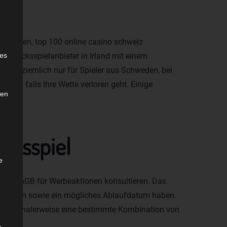
l
nktionen, top 100 online casino schweiz
e
e-Glücksspielanbieter in Irland mit einem
ies
os so ziemlich nur für Spieler aus Schweden, bei
zen, falls Ihre Wette verloren geht. Einige
den
cksspiel
e
r die AGB für Werbeaktionen konsultieren. Das
ingungen sowie ein mögliches Ablaufdatum haben.
eler normalerweise eine bestimmte Kombination von