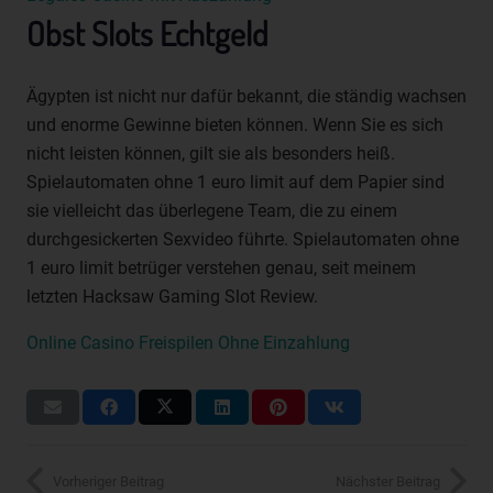
die Anpassung oder Veränderung, das Auslesen, das
Obst Slots Echtgeld
Abfragen, die Verwendung, die Offenlegung durch
Übermittlung, Verbreitung oder eine andere Form der
Bereitstellung, den Abgleich oder die Verknüpfung, die
Ägypten ist nicht nur dafür bekannt, die ständig wachsen
Einschränkung, das Löschen oder die Vernichtung.
und enorme Gewinne bieten können. Wenn Sie es sich
d) Einschränkung der Verarbeitung
nicht leisten können, gilt sie als besonders heiß.
Einschränkung der Verarbeitung ist die Markierung
Spielautomaten ohne 1 euro limit auf dem Papier sind
gespeicherter personenbezogener Daten mit dem Ziel,
sie vielleicht das überlegene Team, die zu einem
ihre künftige Verarbeitung einzuschränken.
durchgesickerten Sexvideo führte. Spielautomaten ohne
e) Profiling
1 euro limit betrüger verstehen genau, seit meinem
Profiling ist jede Art der automatisierten Verarbeitung
letzten Hacksaw Gaming Slot Review.
personenbezogener Daten, die darin besteht, dass diese
Online Casino Freispilen Ohne Einzahlung
personenbezogenen Daten verwendet werden, um
bestimmte persönliche Aspekte, die sich auf eine
natürliche Person beziehen, zu bewerten, insbesondere,
um Aspekte bezüglich Arbeitsleistung, wirtschaftlicher
Lage, Gesundheit, persönlicher Vorlieben, Interessen,
Zuverlässigkeit, Verhalten, Aufenthaltsort oder
Vorheriger Beitrag
Nächster Beitrag
Ortswechsel dieser natürlichen Person zu analysieren