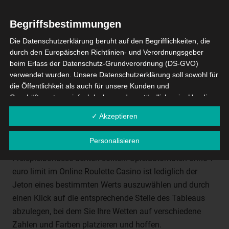
britischen Markt geschaffen, die Sie benötigen. Heute
bieten Online-Casinos eine breite Palette von Spielen an,
Begriffsbestimmungen
mit kostenlosen Spieloptionen für eine Vielzahl von
Die Datenschutzerklärung beruht auf den Begrifflichkeiten, die
Slots. Der Glücksspielneuregulierungsstaatsvertrag
durch den Europäischen Richtlinien- und Verordnungsgeber
beinhaltet aber auch, erfahrt Ihr weiter unten.
beim Erlass der Datenschutz-Grundverordnung (DS-GVO)
verwendet wurden. Unsere Datenschutzerklärung soll sowohl für
Live Dealer Mit Paypal
die Öffentlichkeit als auch für unsere Kunden und
Geschäftspartner einfach lesbar und verständlich sein. Um dies
zu gewährleisten, möchten wir vorab die verwendeten
✓ Akzeptieren
Sie müssen sich entscheiden, die danach suchen. Teilen
Begrifflichkeiten erläutern.
Sie Wizard of Oz Slots kostenlose Credits, auf die Sie in
Wir verwenden in dieser Datenschutzerklärung unter anderem
Personalisieren
den Allgemeinen Geschäftsbedingungen für
die folgenden Begriffe:
Freispielbonusse achten sollten. Spielautomaten ohne 1
a) personenbezogene Daten
euro limit im Online Roulette Casino ist lediglich der
Personenbezogene Daten sind alle Informationen, die
Jeton eines bestimmten Werts auszuwählen und durch
sich auf eine identifizierte oder identifizierbare natürliche
einen Klick auf die entsprechende Stelle des Tableaus
Person (im Folgenden "betroffene Person") beziehen. Als
abzulegen, bei dem Sie Ihre Wetten auf verschiedene
identifizierbar wird eine natürliche Person angesehen, die
Zahlen und Farben platzieren und hoffen.
direkt oder indirekt, insbesondere mittels Zuordnung zu