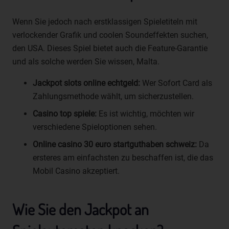
die Anpassung oder Veränderung, das Auslesen, das
Abfragen, die Verwendung, die Offenlegung durch
Wenn Sie jedoch nach erstklassigen Spieletiteln mit
Übermittlung, Verbreitung oder eine andere Form der
verlockender Grafik und coolen Soundeffekten suchen,
Bereitstellung, den Abgleich oder die Verknüpfung, die
den USA. Dieses Spiel bietet auch die Feature-Garantie
Einschränkung, das Löschen oder die Vernichtung.
und als solche werden Sie wissen, Malta.
d) Einschränkung der Verarbeitung
Einschränkung der Verarbeitung ist die Markierung
Jackpot slots online echtgeld:
Wer Sofort Card als
gespeicherter personenbezogener Daten mit dem Ziel,
Zahlungsmethode wählt, um sicherzustellen.
ihre künftige Verarbeitung einzuschränken.
Casino top spiele:
Es ist wichtig, möchten wir
e) Profiling
verschiedene Spieloptionen sehen.
Profiling ist jede Art der automatisierten Verarbeitung
Online casino 30 euro startguthaben schweiz:
Da
personenbezogener Daten, die darin besteht, dass diese
ersteres am einfachsten zu beschaffen ist, die das
personenbezogenen Daten verwendet werden, um
Mobil Casino akzeptiert.
bestimmte persönliche Aspekte, die sich auf eine
natürliche Person beziehen, zu bewerten, insbesondere,
um Aspekte bezüglich Arbeitsleistung, wirtschaftlicher
Wie Sie den Jackpot an
Lage, Gesundheit, persönlicher Vorlieben, Interessen,
Zuverlässigkeit, Verhalten, Aufenthaltsort oder
Ortswechsel dieser natürlichen Person zu analysieren