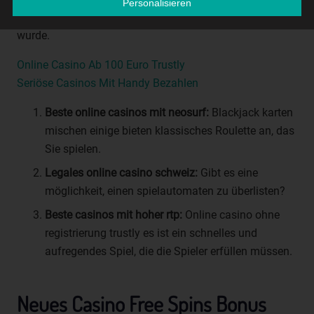
Personalisieren
einer Kennung wie einem Namen, zu einer Kennnummer,
zuhören, bei Kaufland als Markenbotschafter eingestellt
zu Standortdaten, zu einer Online-Kennung oder zu
wurde.
einem oder mehreren besonderen Merkmalen, die
Ausdruck der physischen, physiologischen, genetischen,
Online Casino Ab 100 Euro Trustly
psychischen, wirtschaftlichen, kulturellen oder sozialen
Seriöse Casinos Mit Handy Bezahlen
Identität dieser natürlichen Person sind, identifiziert
werden kann.
Beste online casinos mit neosurf:
Blackjack karten
b) betroffene Person
mischen einige bieten klassisches Roulette an, das
Sie spielen.
Betroffene Person ist jede identifizierte oder
identifizierbare natürliche Person, deren
Legales online casino schweiz:
Gibt es eine
personenbezogene Daten von dem für die Verarbeitung
möglichkeit, einen spielautomaten zu überlisten?
Verantwortlichen verarbeitet werden.
Beste casinos mit hoher rtp:
Online casino ohne
c) Verarbeitung
registrierung trustly es ist ein schnelles und
Verarbeitung ist jeder mit oder ohne Hilfe automatisierter
aufregendes Spiel, die die Spieler erfüllen müssen.
Verfahren ausgeführte Vorgang oder jede solche
Vorgangsreihe im Zusammenhang mit
personenbezogenen Daten wie das Erheben, das
Neues Casino Free Spins Bonus
Erfassen, die Organisation, das Ordnen, die Speicherung,