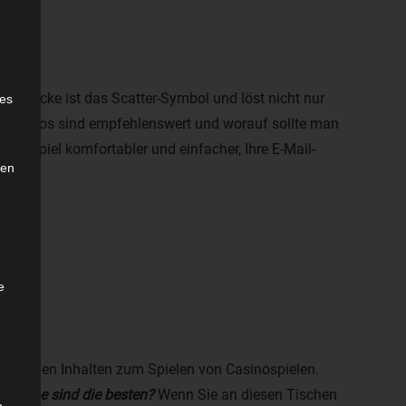
e
e Glocke ist das Scatter-Symbol und löst nicht nur
ies
e Casinos sind empfehlenswert und worauf sollte man
as Spiel komfortabler und einfacher, Ihre E-Mail-
den
e
enerischen Inhalten zum Spielen von Casinospielen.
: welche sind die besten?
Wenn Sie an diesen Tischen