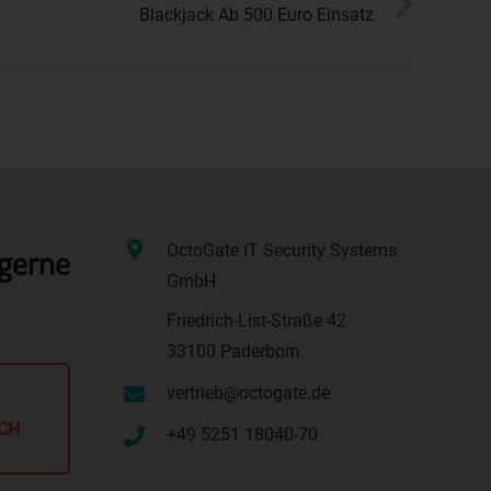
Blackjack Ab 500 Euro Einsatz
zu
n,
OctoGate IT Security Systems
 gerne
GmbH
Friedrich-List-Straße 42
in
33100 Paderborn
hen
vertrieb@octogate.de
CH
+49 5251 18040-70