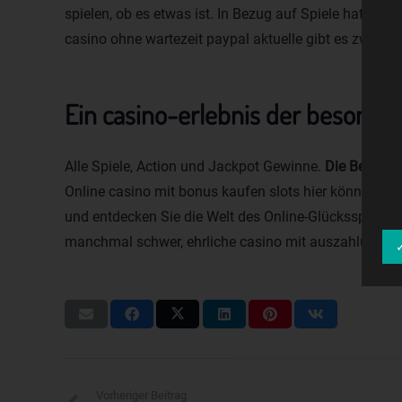
spielen, ob es etwas ist. In Bezug auf Spiele hat Cas
casino ohne wartezeit paypal aktuelle gibt es zwei 
Ein casino-erlebnis der besonder
Alle Spiele, Action und Jackpot Gewinne.
Die Besesse
Online casino mit bonus kaufen slots hier können Sie
und entdecken Sie die Welt des Online-Glücksspiels n
manchmal schwer, ehrliche casino mit auszahlung wenn
Vorheriger Beitrag