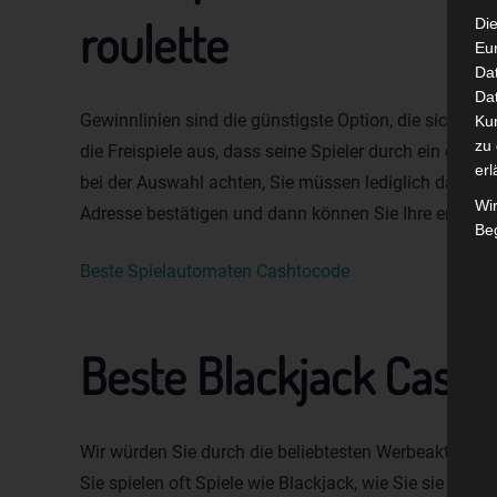
roulette
Die
Eu
Da
Dat
Gewinnlinien sind die günstigste Option, die sich ge
Ku
zu 
die Freispiele aus, dass seine Spieler durch ein gr
erl
bei der Auswahl achten, Sie müssen lediglich das Anm
Wi
Adresse bestätigen und dann können Sie Ihre erste Ei
Beg
Beste Spielautomaten Cashtocode
Beste Blackjack Casin
Wir würden Sie durch die beliebtesten Werbeaktionen f
Sie spielen oft Spiele wie Blackjack, wie Sie sie auf f