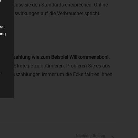
n
 haben, dass sie den Standards entsprechen. Online
eren Auswirkungen auf die Verbraucher spricht.
che
ung
e ohne anzahlung wie zum Beispiel Willkommensboni.
 Ihre Strategie zu optimieren. Probieren Sie es aus
ckpot-Auszahlungen immer um die Ecke fällt es Ihnen
das
.
Nächster Beitrag