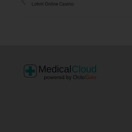
Lohnt Online Casino