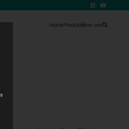
Home
Produkte
Über uns
ng