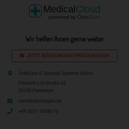
oder vorherzusagen.
f) Pseudonymisierung
Pseudonymisierung ist die Verarbeitung
personenbezogener Daten in einer Weise, auf welche die
personenbezogenen Daten ohne Hinzuziehung
Wir helfen Ihnen gerne weiter
zusätzlicher Informationen nicht mehr einer spezifischen
betroffenen Person zugeordnet werden können, sofern
diese zusätzlichen Informationen gesondert aufbewahrt
JETZT BERATUNGSGESPRÄCH BUCHEN
werden und technischen und organisatorischen
Maßnahmen unterliegen, die gewährleisten, dass die
OctoGate IT Security Systems GmbH
personenbezogenen Daten nicht einer identifizierten oder
identifizierbaren natürlichen Person zugewiesen werden.
Friedrich-List-Straße 42
g) Verantwortlicher oder für die
33100 Paderborn
Verarbeitung Verantwortlicher
vertrieb@octogate.de
Verantwortlicher oder für die Verarbeitung
+49 5251 18040-70
Verantwortlicher ist die natürliche oder juristische Person,
Behörde, Einrichtung oder andere Stelle, die allein oder
gemeinsam mit anderen über die Zwecke und Mittel der