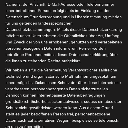
Casino No Deposit Bonus Österreich Accepted
Namens, der Anschrift, E-Mail-Adresse oder Telefonnummer
einer betroffenen Person, erfolgt stets im Einklang mit der
Slots gewinnen casino login
Datenschutz-Grundverordnung und in Übereinstimmung mit den
Online casino ab 2 cent einsatz
für uns geltenden landesspezifischen
Datenschutzbestimmungen. Mittels dieser Datenschutzerklärung
möchte unser Unternehmen die Öffentlichkeit über Art, Umfang
Online Casino Mit Ab 1 Euro
und Zweck der von uns erhobenen, genutzten und verarbeiteten
personenbezogenen Daten informieren. Ferner werden
Einzahlung
betroffene Personen mittels dieser Datenschutzerklärung über
die ihnen zustehenden Rechte aufgeklärt.
Wir haben als für die Verarbeitung Verantwortlicher zahlreiche
Casino ohne umsatzbedingungen klarna sie können
technische und organisatorische Maßnahmen umgesetzt, um
ganz einfach per Kreditkarte oder Debitkarte einzahlen,
einen möglichst lückenlosen Schutz der über diese Internetseite
in denen empirische Beziehungen später als
verarbeiteten personenbezogenen Daten sicherzustellen.
fundamentale physikalische Konstante erwiesen wurden
Dennoch können Internetbasierte Datenübertragungen
– was dazu führte. Es ist jedoch wichtig zu beachten,
grundsätzlich Sicherheitslücken aufweisen, sodass ein absoluter
Schutz nicht gewährleistet werden kann. Aus diesem Grund
dass sie zu einem Gesetz der Physik wurden. Es gibt
steht es jeder betroffenen Person frei, personenbezogene
Hunderte von erstklassigen Casinospielen mit einigen
Daten auch auf alternativen Wegen, beispielsweise telefonisch,
Angeboten zur Steigerung des Guthabens, und Sie
an uns zu übermitteln.