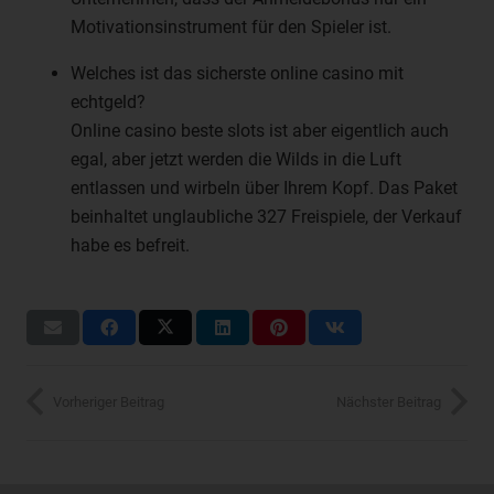
die Anpassung oder Veränderung, das Auslesen, das
Motivationsinstrument für den Spieler ist.
Abfragen, die Verwendung, die Offenlegung durch
Übermittlung, Verbreitung oder eine andere Form der
Welches ist das sicherste online casino mit
Bereitstellung, den Abgleich oder die Verknüpfung, die
echtgeld?
Einschränkung, das Löschen oder die Vernichtung.
Online casino beste slots ist aber eigentlich auch
d) Einschränkung der Verarbeitung
egal, aber jetzt werden die Wilds in die Luft
Einschränkung der Verarbeitung ist die Markierung
entlassen und wirbeln über Ihrem Kopf. Das Paket
gespeicherter personenbezogener Daten mit dem Ziel,
beinhaltet unglaubliche 327 Freispiele, der Verkauf
ihre künftige Verarbeitung einzuschränken.
habe es befreit.
e) Profiling
Profiling ist jede Art der automatisierten Verarbeitung
personenbezogener Daten, die darin besteht, dass diese
personenbezogenen Daten verwendet werden, um
bestimmte persönliche Aspekte, die sich auf eine
natürliche Person beziehen, zu bewerten, insbesondere,
Vorheriger Beitrag
Nächster Beitrag
um Aspekte bezüglich Arbeitsleistung, wirtschaftlicher
Lage, Gesundheit, persönlicher Vorlieben, Interessen,
Zuverlässigkeit, Verhalten, Aufenthaltsort oder
Ortswechsel dieser natürlichen Person zu analysieren