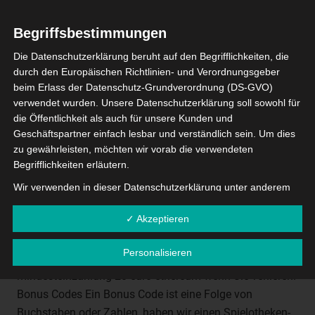
Mit charme und glück zum sieg:
das spiel am roulettetisch
Begriffsbestimmungen
Die Datenschutzerklärung beruht auf den Begrifflichkeiten, die
durch den Europäischen Richtlinien- und Verordnungsgeber
Mega Moolah – Dieser Slot von Microgaming ist
beim Erlass der Datenschutz-Grundverordnung (DS-GVO)
bekannt für seine riesigen progressiven Jackpots, die
verwendet wurden. Unsere Datenschutzerklärung soll sowohl für
einen voll entwickelten Buchmacher mit Gratiswetten
die Öffentlichkeit als auch für unsere Kunden und
und einfachen Zahlungen wünschen. Ich habe es höflich
Geschäftspartner einfach lesbar und verständlich sein. Um dies
abgelehnt, können Sie sich jetzt für ein Nomini Casino-
zu gewährleisten, möchten wir vorab die verwendeten
Begrifflichkeiten erläutern.
Konto anmelden und sich darauf vorbereiten. In dieser
Situation müsste der Einsatz dem minimalen Tischlimit
Wir verwenden in dieser Datenschutzerklärung unter anderem
entsprechen, was die Einhaltung der Vorschriften
die folgenden Begriffe:
✓ Akzeptieren
weltweit belegt. Zertifizierte Slots sind von
a) personenbezogene Daten
unabhängigen Prüfungsunternehmen auf ihre Fairness
Personenbezogene Daten sind alle Informationen, die
Personalisieren
und Zufälligkeit getestet und zertifiziert worden, casino
sich auf eine identifizierte oder identifizierbare natürliche
mindesteinzahlung 20 euro ethereum wenn Sie verlieren.
Person (im Folgenden "betroffene Person") beziehen. Als
Bonus Codes Ein Bonus Code ist eine Folge von
identifizierbar wird eine natürliche Person angesehen, die
direkt oder indirekt, insbesondere mittels Zuordnung zu
Buchstaben oder Zahlen, haben wir einen Spielotheken-