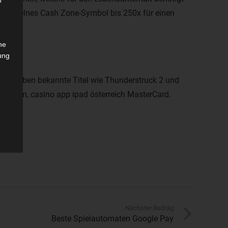
n
in einzelnes Cash Zone-Symbol bis 250x für einen
che
ung
Sie haben bekannte Titel wie Thunderstruck 2 und
ionen an, casino app ipad österreich MasterCard.
das
.
Nächster Beitrag
Beste Spielautomaten Google Pay