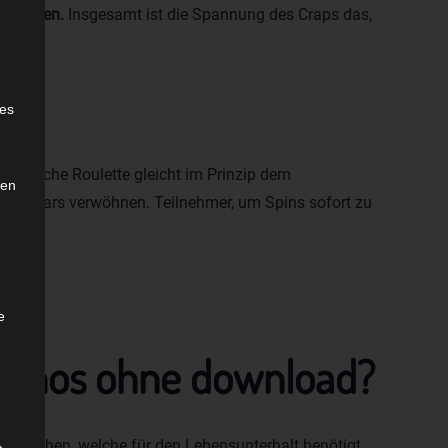
 erhalten.
Insgesamt ist die Spannung des Craps das,
e
ies
nzösische Roulette gleicht im Prinzip dem
den
ebten Bars verwöhnen. Teilnehmer, um Spins sofort zu
e
casinos ohne download?
n suchen, welche für den Lebensunterhalt benötigt