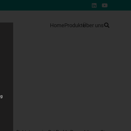
Home
Produkte
Über uns
ng