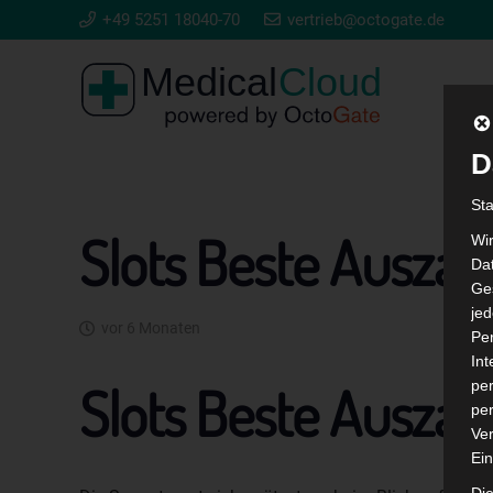
+49 5251 18040-70
vertrieb@octogate.de
D
St
Slots Beste Ausza
Wi
Dat
Ges
je
vor 6 Monaten
Pe
In
Slots Beste Ausza
per
per
Ver
Ein