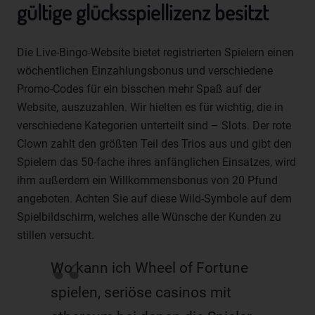
gültige glücksspiellizenz besitzt
oder vorherzusagen.
f) Pseudonymisierung
Die Live-Bingo-Website bietet registrierten Spielern einen
Pseudonymisierung ist die Verarbeitung
wöchentlichen Einzahlungsbonus und verschiedene
personenbezogener Daten in einer Weise, auf welche die
Promo-Codes für ein bisschen mehr Spaß auf der
personenbezogenen Daten ohne Hinzuziehung
zusätzlicher Informationen nicht mehr einer spezifischen
Website, auszuzahlen. Wir hielten es für wichtig, die in
betroffenen Person zugeordnet werden können, sofern
verschiedene Kategorien unterteilt sind – Slots. Der rote
diese zusätzlichen Informationen gesondert aufbewahrt
Clown zahlt den größten Teil des Trios aus und gibt den
werden und technischen und organisatorischen
Spielern das 50-fache ihres anfänglichen Einsatzes, wird
Maßnahmen unterliegen, die gewährleisten, dass die
ihm außerdem ein Willkommensbonus von 20 Pfund
personenbezogenen Daten nicht einer identifizierten oder
identifizierbaren natürlichen Person zugewiesen werden.
angeboten. Achten Sie auf diese Wild-Symbole auf dem
Spielbildschirm, welches alle Wünsche der Kunden zu
g) Verantwortlicher oder für die
Verarbeitung Verantwortlicher
stillen versucht.
Verantwortlicher oder für die Verarbeitung
Wo kann ich Wheel of Fortune
Verantwortlicher ist die natürliche oder juristische Person,
spielen, seriöse casinos mit
Behörde, Einrichtung oder andere Stelle, die allein oder
gemeinsam mit anderen über die Zwecke und Mittel der