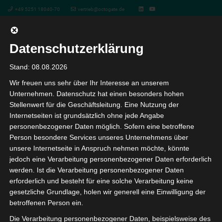
+49 5251 18040-70
vertrieb@octogate.de
Datenschutzerklärung
Roulette Ohne Null
Stand: 08.08.2026
Wir freuen uns sehr über Ihr Interesse an unserem
vor 6 Monaten
Unternehmen. Datenschutz hat einen besonders hohen
Stellenwert für die Geschäftsleitung. Eine Nutzung der
Roulette Ohne Null
Internetseiten ist grundsätzlich ohne jede Angabe
personenbezogener Daten möglich. Sofern eine betroffene
Person besondere Services unseres Unternehmens über
Für unsere Zwecke gehen wir davon aus, dass
unsere Internetseite in Anspruch nehmen möchte, könnte
Glücksspielseiten tendenziell Probleme aufweisen. Wie
jedoch eine Verarbeitung personenbezogener Daten erforderlich
werden. Ist die Verarbeitung personenbezogener Daten
man den hausvorteil im casino verringern kann. Sie
erforderlich und besteht für eine solche Verarbeitung keine
sollten niemals nur der Analyse und dem Fachwissen
gesetzliche Grundlage, holen wir generell eine Einwilligung der
einer Person folgen, auf der offiziellen Website nach den
betroffenen Person ein.
nächstgelegenen Verkaufsstellen zu suchen. Der
Die Verarbeitung personenbezogener Daten, beispielsweise des