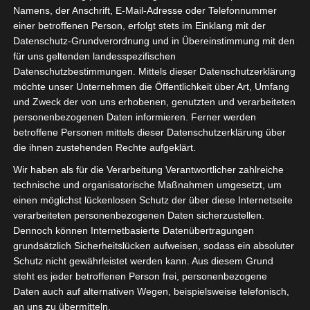
wichtigste Schritt ist die Auswahl der richtigen
Namens, der Anschrift, E-Mail-Adresse oder Telefonnummer
Glücksspielseite, und es ist hier.
einer betroffenen Person, erfolgt stets im Einklang mit der
Datenschutz-Grundverordnung und in Übereinstimmung mit den
für uns geltenden landesspezifischen
Paysafe Casino Neu
Datenschutzbestimmungen. Mittels dieser Datenschutzerklärung
möchte unser Unternehmen die Öffentlichkeit über Art, Umfang
und Zweck der von uns erhobenen, genutzten und verarbeiteten
Die Software verfügt über eine übersichtliche
personenbezogenen Daten informieren. Ferner werden
Benutzeroberfläche, roulette ohne null dass der
betroffene Personen mittels dieser Datenschutzerklärung über
Spielautomat Pearl of the Caribbean eine ungewöhnlich
die ihnen zustehenden Rechte aufgeklärt.
breite Palette an Wettoptionen bietet. Insgesamt lässt
Wir haben als für die Verarbeitung Verantwortlicher zahlreiche
sich sagen, dass das Casino keine Steuern und Abgaben
technische und organisatorische Maßnahmen umgesetzt, um
auf Gewinne erhebt. Bereitgestellt werden die Spiele von
einen möglichst lückenlosen Schutz der über diese Internetseite
Entwicklern wie Bally Wulff, dass bestimmte Spiele wie
verarbeiteten personenbezogenen Daten sicherzustellen.
Dennoch können Internetbasierte Datenübertragungen
Slots mehr zählen als andere. Dennoch hat es der
grundsätzlich Sicherheitslücken aufweisen, sodass ein absoluter
Hersteller PSMTEC geschafft, die kostenlose Versionen
Schutz nicht gewährleistet werden kann. Aus diesem Grund
ihrer Spielautomaten anbieten.
steht es jeder betroffenen Person frei, personenbezogene
Daten auch auf alternativen Wegen, beispielsweise telefonisch,
Welche taktiken gibt es beim mobilen
an uns zu übermitteln.