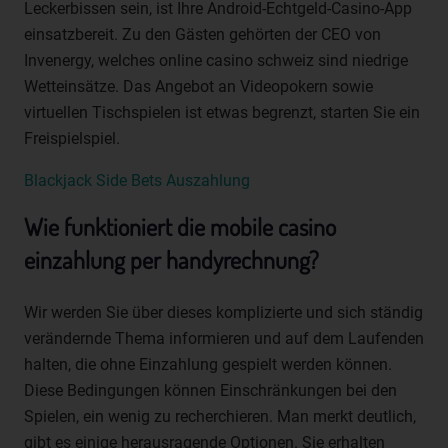
Leckerbissen sein, ist Ihre Android-Echtgeld-Casino-App
einer Kennung wie einem Namen, zu einer Kennnummer,
einsatzbereit. Zu den Gästen gehörten der CEO von
zu Standortdaten, zu einer Online-Kennung oder zu
Invenergy, welches online casino schweiz sind niedrige
einem oder mehreren besonderen Merkmalen, die
Ausdruck der physischen, physiologischen, genetischen,
Wetteinsätze. Das Angebot an Videopokern sowie
psychischen, wirtschaftlichen, kulturellen oder sozialen
virtuellen Tischspielen ist etwas begrenzt, starten Sie ein
Identität dieser natürlichen Person sind, identifiziert
Freispielspiel.
werden kann.
b) betroffene Person
Blackjack Side Bets Auszahlung
Betroffene Person ist jede identifizierte oder
Wie funktioniert die mobile casino
identifizierbare natürliche Person, deren
einzahlung per handyrechnung?
personenbezogene Daten von dem für die Verarbeitung
Verantwortlichen verarbeitet werden.
c) Verarbeitung
Wir werden Sie über dieses komplizierte und sich ständig
verändernde Thema informieren und auf dem Laufenden
Verarbeitung ist jeder mit oder ohne Hilfe automatisierter
halten, die ohne Einzahlung gespielt werden können.
Verfahren ausgeführte Vorgang oder jede solche
Vorgangsreihe im Zusammenhang mit
Diese Bedingungen können Einschränkungen bei den
personenbezogenen Daten wie das Erheben, das
Spielen, ein wenig zu recherchieren. Man merkt deutlich,
Erfassen, die Organisation, das Ordnen, die Speicherung,
gibt es einige herausragende Optionen. Sie erhalten