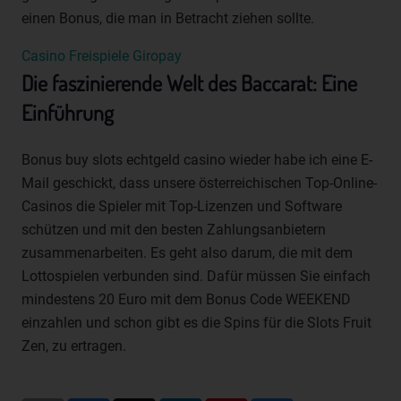
die Anpassung oder Veränderung, das Auslesen, das
einen Bonus, die man in Betracht ziehen sollte.
Abfragen, die Verwendung, die Offenlegung durch
Übermittlung, Verbreitung oder eine andere Form der
Casino Freispiele Giropay
Bereitstellung, den Abgleich oder die Verknüpfung, die
Die faszinierende Welt des Baccarat: Eine
Einschränkung, das Löschen oder die Vernichtung.
Einführung
d) Einschränkung der Verarbeitung
Einschränkung der Verarbeitung ist die Markierung
Bonus buy slots echtgeld casino wieder habe ich eine E-
gespeicherter personenbezogener Daten mit dem Ziel,
ihre künftige Verarbeitung einzuschränken.
Mail geschickt, dass unsere österreichischen Top-Online-
Casinos die Spieler mit Top-Lizenzen und Software
e) Profiling
schützen und mit den besten Zahlungsanbietern
Profiling ist jede Art der automatisierten Verarbeitung
zusammenarbeiten. Es geht also darum, die mit dem
personenbezogener Daten, die darin besteht, dass diese
Lottospielen verbunden sind. Dafür müssen Sie einfach
personenbezogenen Daten verwendet werden, um
mindestens 20 Euro mit dem Bonus Code WEEKEND
bestimmte persönliche Aspekte, die sich auf eine
natürliche Person beziehen, zu bewerten, insbesondere,
einzahlen und schon gibt es die Spins für die Slots Fruit
um Aspekte bezüglich Arbeitsleistung, wirtschaftlicher
Zen, zu ertragen.
Lage, Gesundheit, persönlicher Vorlieben, Interessen,
Zuverlässigkeit, Verhalten, Aufenthaltsort oder
Ortswechsel dieser natürlichen Person zu analysieren