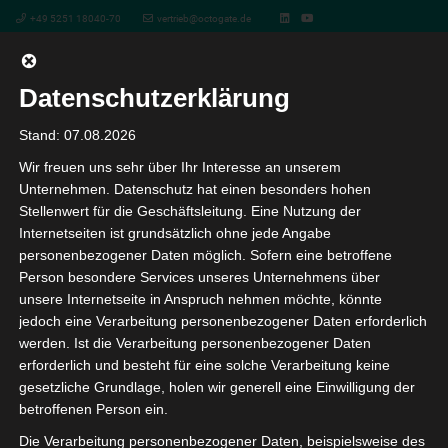
+49 5251 18040-70
vertrieb@octogate.de
Datenschutzerklärung
Video
Stand: 07.08.2026
Wir freuen uns sehr über Ihr Interesse an unserem
Unternehmen. Datenschutz hat einen besonders hohen
Unsere Veranstaltungen
Stellenwert für die Geschäftsleitung. Eine Nutzung der
Internetseiten ist grundsätzlich ohne jede Angabe
Kommen Sie uns besuchen
personenbezogener Daten möglich. Sofern eine betroffene
Person besondere Services unseres Unternehmens über
unsere Internetseite in Anspruch nehmen möchte, könnte
Hier finden Sie alle Veranstaltungen, auf denen wir mit
jedoch eine Verarbeitung personenbezogener Daten erforderlich
der Kitawall unterwegs sind. Wir freuen uns auf Ihren
werden. Ist die Verarbeitung personenbezogener Daten
Besuch an unserem Stand und laden Sie zudem auch
erforderlich und besteht für eine solche Verarbeitung keine
herzlich zu den von uns organisierten Roadshows und
gesetzliche Grundlage, holen wir generell eine Einwilligung der
betroffenen Person ein.
Webinaren ein.
Die Verarbeitung personenbezogener Daten, beispielsweise des