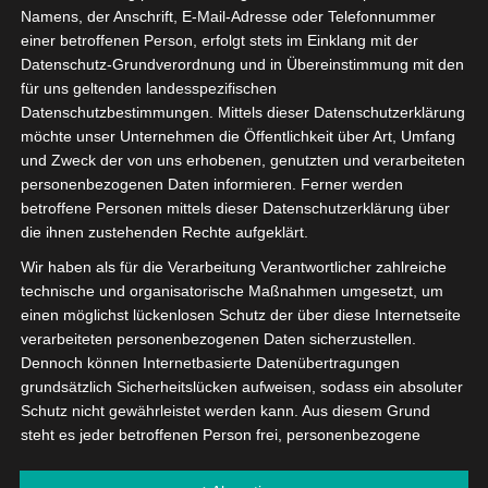
Project Example 4 – Vimeo
Namens, der Anschrift, E-Mail-Adresse oder Telefonnummer
einer betroffenen Person, erfolgt stets im Einklang mit der
vor 13 Jahren
Datenschutz-Grundverordnung und in Übereinstimmung mit den
für uns geltenden landesspezifischen
Project Description Morbi sagittis, sem quis lacinia
Datenschutzbestimmungen. Mittels dieser Datenschutzerklärung
faucibus, orci ipsum gravida tortor, vel interdum mi
möchte unser Unternehmen die Öffentlichkeit über Art, Umfang
sapien ut justo. Nulla varius consequat magna, id
und Zweck der von uns erhobenen, genutzten und verarbeiteten
molestie ipsum volutpat quis. Suspendisse consectetur
personenbezogenen Daten informieren. Ferner werden
betroffene Personen mittels dieser Datenschutzerklärung über
fringilla…
die ihnen zustehenden Rechte aufgeklärt.
Wir haben als für die Verarbeitung Verantwortlicher zahlreiche
technische und organisatorische Maßnahmen umgesetzt, um
einen möglichst lückenlosen Schutz der über diese Internetseite
verarbeiteten personenbezogenen Daten sicherzustellen.
Dennoch können Internetbasierte Datenübertragungen
grundsätzlich Sicherheitslücken aufweisen, sodass ein absoluter
Project Example 4 – YouTube
Schutz nicht gewährleistet werden kann. Aus diesem Grund
steht es jeder betroffenen Person frei, personenbezogene
vor 13 Jahren
Daten auch auf alternativen Wegen, beispielsweise telefonisch,
an uns zu übermitteln.