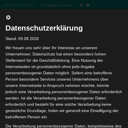
+49 5251 18040-70
vertrieb@octogate.de
Datenschutzerklärung
Project Example 3 – Business
Stand: 09.08.2026
Wir freuen uns sehr über Ihr Interesse an unserem
Unternehmen. Datenschutz hat einen besonders hohen
Stellenwert für die Geschäftsleitung. Eine Nutzung der
Es wurden keine Ergebnisse gefunden.
Internetseiten ist grundsätzlich ohne jede Angabe
personenbezogener Daten möglich. Sofern eine betroffene
Person besondere Services unseres Unternehmens über
unsere Internetseite in Anspruch nehmen möchte, könnte
Project Details
jedoch eine Verarbeitung personenbezogener Daten erforderlich
werden. Ist die Verarbeitung personenbezogener Daten
Nemo enim ipsam voluptatem quia voluptas sit
erforderlich und besteht für eine solche Verarbeitung keine
gesetzliche Grundlage, holen wir generell eine Einwilligung der
aspernatur aut odit aut fugit, sed quia consequuntur
betroffenen Person ein.
magni dolores eos qui ratione voluptatem sequi
nesciunt. Neque porro quisquam est, qui dolorem ipsum
Die Verarbeitung personenbezogener Daten, beispielsweise des