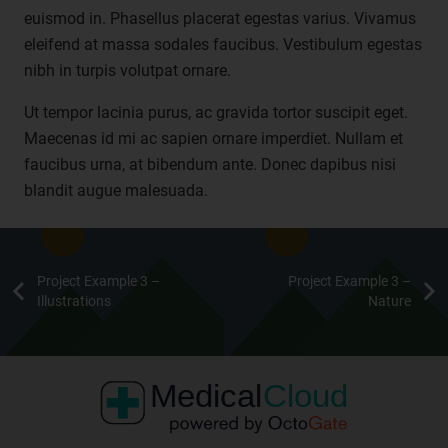
euismod in. Phasellus placerat egestas varius. Vivamus
eleifend at massa sodales faucibus. Vestibulum egestas
Begriffsbestimmungen
nibh in turpis volutpat ornare.
Die Datenschutzerklärung beruht auf den Begrifflichkeiten, die
durch den Europäischen Richtlinien- und Verordnungsgeber
Ut tempor lacinia purus, ac gravida tortor suscipit eget.
beim Erlass der Datenschutz-Grundverordnung (DS-GVO)
Maecenas id mi ac sapien ornare imperdiet. Nullam et
verwendet wurden. Unsere Datenschutzerklärung soll sowohl für
faucibus urna, at bibendum ante. Donec dapibus nisi
die Öffentlichkeit als auch für unsere Kunden und
blandit augue malesuada.
Geschäftspartner einfach lesbar und verständlich sein. Um dies
zu gewährleisten, möchten wir vorab die verwendeten
Begrifflichkeiten erläutern.
Wir verwenden in dieser Datenschutzerklärung unter anderem
Project Example 3 –
Project Example 3 –
die folgenden Begriffe:
Illustrations
Nature
a) personenbezogene Daten
Personenbezogene Daten sind alle Informationen, die
sich auf eine identifizierte oder identifizierbare natürliche
Person (im Folgenden "betroffene Person") beziehen. Als
identifizierbar wird eine natürliche Person angesehen, die
direkt oder indirekt, insbesondere mittels Zuordnung zu