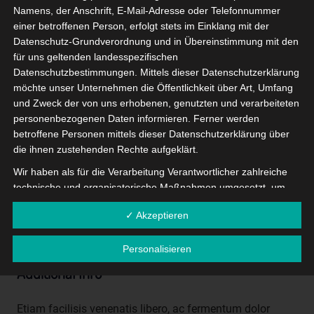
Namens, der Anschrift, E-Mail-Adresse oder Telefonnummer
quia dolor sit amet, consectetur, adipisci velit.
einer betroffenen Person, erfolgt stets im Einklang mit der
Datenschutz-Grundverordnung und in Übereinstimmung mit den
Client
: ThemeForest
für uns geltenden landesspezifischen
Category:
Branding, Naming
Datenschutzbestimmungen. Mittels dieser Datenschutzerklärung
möchte unser Unternehmen die Öffentlichkeit über Art, Umfang
Website
:
yoursite.com
und Zweck der von uns erhobenen, genutzten und verarbeiteten
personenbezogenen Daten informieren. Ferner werden
betroffene Personen mittels dieser Datenschutzerklärung über
Our Task
die ihnen zustehenden Rechte aufgeklärt.
Wir haben als für die Verarbeitung Verantwortlicher zahlreiche
Sed ut perspiciatis unde omnis
iste natus error sit
technische und organisatorische Maßnahmen umgesetzt, um
voluptatem accusantium doloremque laudantium, totam
einen möglichst lückenlosen Schutz der über diese Internetseite
rem aperiam, eaque ipsa quae ab illo inventore veritatis
✓ Akzeptieren
verarbeiteten personenbezogenen Daten sicherzustellen.
et quasi architecto.
Dennoch können Internetbasierte Datenübertragungen
Personalisieren
grundsätzlich Sicherheitslücken aufweisen, sodass ein absoluter
Schutz nicht gewährleistet werden kann. Aus diesem Grund
Additional Info
steht es jeder betroffenen Person frei, personenbezogene
Daten auch auf alternativen Wegen, beispielsweise telefonisch,
Etiam facilisis venenatis libero, ac fermentum dolor
an uns zu übermitteln.