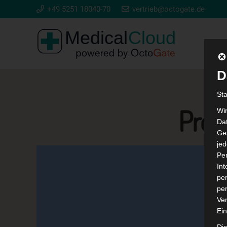
+49 5251 18040-70
vertrieb@octogate.de
D
St
Proj
Wi
Dat
Ges
je
Pe
In
per
per
Ver
Ein