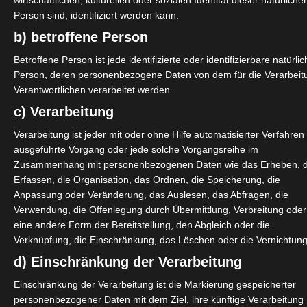
wirtschaftlichen, kulturellen oder sozialen Identität dieser natürliche
Person sind, identifiziert werden kann.
b) betroffene Person
Betroffene Person ist jede identifizierte oder identifizierbare natürli
Person, deren personenbezogene Daten von dem für die Verarbeit
Verantwortlichen verarbeitet werden.
um dolor sit amet, consectetur adipiscing elit. Sed ultricies ali
c) Verarbeitung
e leo sed iaculis posuere. Praesent faucibus elementum justo si
Verarbeitung ist jeder mit oder ohne Hilfe automatisierter Verfahren
sed in quam. Mauris feugiat fringilla augue, eu posuere lectus 
ausgeführte Vorgang oder jede solche Vorgangsreihe im
 augue augue ornare mauris, vitae mollis eros velit vitae odio. V
Zusammenhang mit personenbezogenen Daten wie das Erheben, 
Erfassen, die Organisation, das Ordnen, die Speicherung, die
lamcorper dui feugiat nisi facilisis posuere. Nunc in rhoncus velit
Anpassung oder Veränderung, das Auslesen, das Abfragen, die
 in ac felis. Vestibulum porta nunc at erat tincidunt finibus.
Verwendung, die Offenlegung durch Übermittlung, Verbreitung oder
eine andere Form der Bereitstellung, den Abgleich oder die
Verknüpfung, die Einschränkung, das Löschen oder die Vernichtung
d) Einschränkung der Verarbeitung
Einschränkung der Verarbeitung ist die Markierung gespeicherter
personenbezogener Daten mit dem Ziel, ihre künftige Verarbeitung