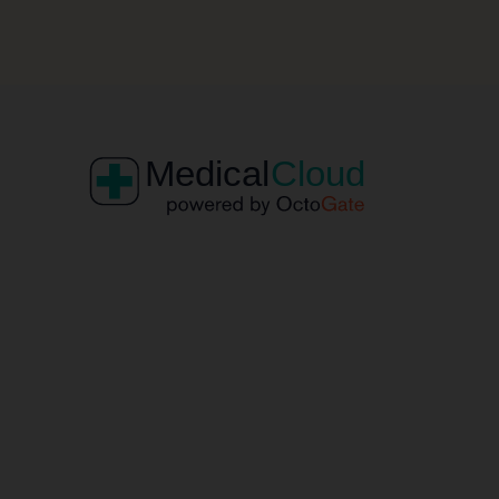
Custom Project Link openning in
Project 
a new tab
Na
V
Video
Ver
de
un
Oc
Fr
Fri
33
Te
E-
US