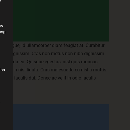
n
che
ung
quet augue, id ullamcorper diam feugiat at. Curabitur
t amet dignissim. Cras non metus non nibh dignissim
malesuada eu. Quisque egestas, nisl quis rhoncus
ivamus in nisl ligula. Cras malesuada eu nisl a mattis.
das
, non iaculis dui. Donec ac velit in odio iaculis
.