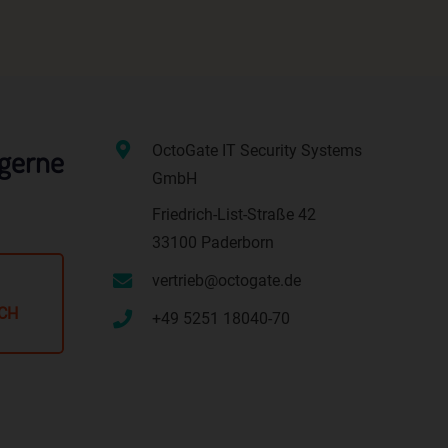
ene
YouTube
Project Example 3 – Nature
Illustration
OctoGate IT Security Systems
 gerne
n
GmbH
ze
Friedrich-List-Straße 42
33100 Paderborn
vertrieb@octogate.de
CH
+49 5251 18040-70