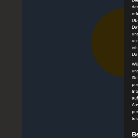
Di
der
erf
Üb
Da
un
un
inf
Da
Wir
un
lüc
pe
Int
auf
Aus
pe
tel
B