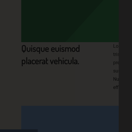
Quisque euismod
Lorem ips
tristiqu
placerat vehicula.
pretium 
suscipit,
Nullam ul
efficitur