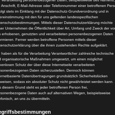
e Verarbeitung personenbezogener Daten, beispielsweise des Namens,
 Anschrift, E-Mail-Adresse oder Telefonnummer einer betroffenen Pers
olgt stets im Einklang mit der Datenschutz-Grundverordnung und in
ereinstimmung mit den für uns geltenden landesspezifischen
tenschutzbestimmungen. Mittels dieser Datenschutzerklärung möchte
ser Unternehmen die Öffentlichkeit über Art, Umfang und Zweck der vo
s erhobenen, genutzten und verarbeiteten personenbezogenen Daten
ormieren. Ferner werden betroffene Personen mittels dieser
tenschutzerklärung über die ihnen zustehenden Rechte aufgeklärt.
 haben als für die Verarbeitung Verantwortlicher zahlreiche technische
d organisatorische Maßnahmen umgesetzt, um einen möglichst
kenlosen Schutz der über diese Internetseite verarbeiteten
rsonenbezogenen Daten sicherzustellen. Dennoch können
ernetbasierte Datenübertragungen grundsätzlich Sicherheitslücken
weisen, sodass ein absoluter Schutz nicht gewährleistet werden kann.
 diesem Grund steht es jeder betroffenen Person frei,
rsonenbezogene Daten auch auf alternativen Wegen, beispielsweise
efonisch, an uns zu übermitteln.
egriffsbestimmungen