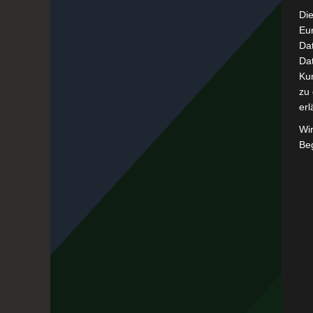
Die
Eu
Da
Dat
Ku
zu 
erl
Wi
Beg