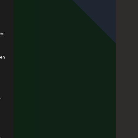
e
ies
den
e