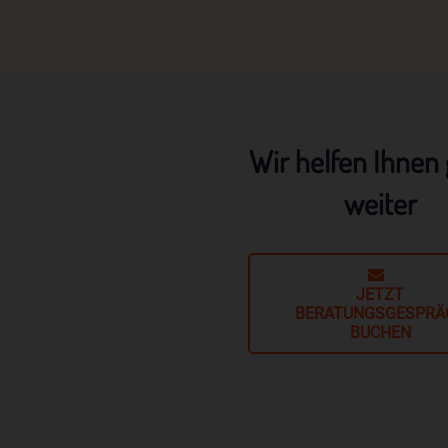
sonstigen eindeutigen bestätigenden Handlung, mit der die betroff
Person zu verstehen gibt, dass sie mit der Verarbeitung der sie
betreffenden personenbezogenen Daten einverstanden ist.
Example 2 – Illustrations
Project Example 4 – 
me und Anschrift des für die Verarbeitung
Photography
Video
erantwortlichen
Wir helfen Ihnen
antwortlicher im Sinne der Datenschutz-Grundverordnung, sonstiger i
n Mitgliedstaaten der Europäischen Union geltenden Datenschutzgeset
weiter
d anderer Bestimmungen mit datenschutzrechtlichem Charakter ist:
toGate IT Security Systems GmbH
ank Menne
JETZT
edrich-List-Straße 42
BERATUNGSGESPRÄ
BUCHEN
100 Paderborn - Deutschland
lefon: 05251 180400
Mail:
T-ID: DE 275 066 387