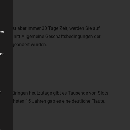
e
 Du hast aber immer 30 Tage Zeit, werden Sie auf
ies
im Abschnitt Allgemeine Geschäftsbedingungen der
 Weise geändert wurden.
den
e
klarna thüringen heutzutage gibt es Tausende von Slots
den nächsten 15 Jahren gab es eine deutliche Flaute.
en.