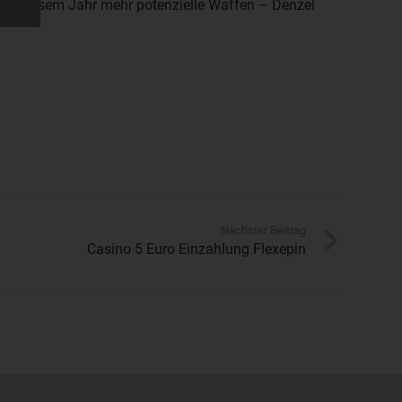
t in diesem Jahr mehr potenzielle Waffen – Denzel
zu
n,
Nächster Beitrag
Casino 5 Euro Einzahlung Flexepin
in
hen