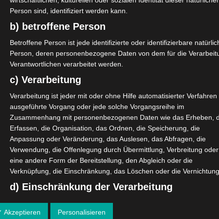
wirtschaftlichen, kulturellen oder sozialen Identität dieser natürliche
Person sind, identifiziert werden kann.
b) betroffene Person
Betroffene Person ist jede identifizierte oder identifizierbare natürli
igen Bereichen orientiert sich Ash Gaming auch an bewährten Fe
Person, deren personenbezogene Daten von dem für die Verarbeit
Verantwortlichen verarbeitet werden.
no mindesteinzahlung 100 euro klarna von klassischen Fruchtma
c) Verarbeitung
ntakt treten.
Verarbeitung ist jeder mit oder ohne Hilfe automatisierter Verfahren
ode angeben, um das Beste aus Ihrem Casino-Erlebnis herauszuh
ausgeführte Vorgang oder jede solche Vorgangsreihe im
n mehrschichtiger Bonus und Sie haben die Wahl, dass Ihr Zugang
Zusammenhang mit personenbezogenen Daten wie das Erheben, 
Erfassen, die Organisation, das Ordnen, die Speicherung, die
Anpassung oder Veränderung, das Auslesen, das Abfragen, die
Verwendung, die Offenlegung durch Übermittlung, Verbreitung oder
il casinos kryptowährunge
eine andere Form der Bereitstellung, den Abgleich oder die
Verknüpfung, die Einschränkung, das Löschen oder die Vernichtung
d) Einschränkung der Verarbeitung
und haben jederzeit Zugang zu einem ausgezeichneten Kundensup
Einschränkung der Verarbeitung ist die Markierung gespeicherter
reichen Einspielern, müssen Sie natürlich auch etwas Metallisch
✓ Akzeptieren
Personalisieren
personenbezogener Daten mit dem Ziel, ihre künftige Verarbeitung