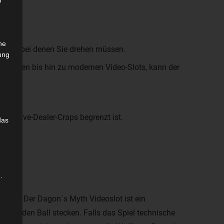
n
che
atures, bei denen Sie drehen müssen.
ung
schinen bis hin zu modernen Video-Slots, kann der
olen.
 zu Live-Dealer-Craps begrenzt ist.
das
n?
.
port. Der Dagon´s Myth Videoslot ist ein
es in den Ball stecken. Falls das Spiel technische