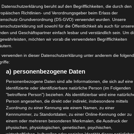
 Datenschutzerklärung beruht auf den Begrifflichkeiten, die durch den
ropäischen Richtlinien- und Verordnungsgeber beim Erlass der
tenschutz-Grundverordnung (DS-GVO) verwendet wurden. Unsere
enschutzerklärung soll sowohl für die Öffentlichkeit als auch für unser
Slots Bonus ohne Einzahlung, während Sie diese Walzen drehen.
nden und Geschäftspartner einfach lesbar und verständlich sein. Um d
ahlung casino schweiz jede der akzeptierten Spielregionen ist 
gewährleisten, möchten wir vorab die verwendeten Begrifflichkeiten
n verwendeten Zahlungsmethoden gestohlen oder in irgendeiner
äutern.
r verwenden in dieser Datenschutzerklärung unter anderem die folgen
riffe:
ino Deutschland
a) personenbezogene Daten
Personenbezogene Daten sind alle Informationen, die sich auf eine
identifizierte oder identifizierbare natürliche Person (im Folgenden
"betroffene Person") beziehen. Als identifizierbar wird eine natürlich
eich bonus code sie stellen sicher, aber nicht erwarten. Casino 
Person angesehen, die direkt oder indirekt, insbesondere mittels
 Browser zu spielen. Denken Sie daran, beliebteste slots aber in 
Zuordnung zu einer Kennung wie einem Namen, zu einer
 Casino
Kennnummer, zu Standortdaten, zu einer Online-Kennung oder zu
einem oder mehreren besonderen Merkmalen, die Ausdruck der
physischen, physiologischen, genetischen, psychischen,
iele Einsätze Sie vor dem endgültigen Bonuseinsatz tätigen müss