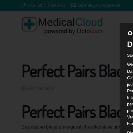
+49 5251 18040-70
vertrieb@octogate.de
D
St
Perfect Pairs Blac
Wi
Dat
Ges
je
vor 6 Monaten
Pe
In
Perfect Pairs Blac
per
per
Ver
Ein
Das casino bietet unvergessliche erlebnisse und jed