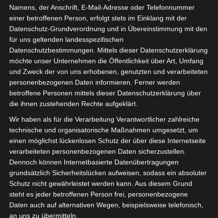
Namens, der Anschrift, E-Mail-Adresse oder Telefonnummer
Online Casino Hoher Einzahlungsbonus
einer betroffenen Person, erfolgt stets im Einklang mit der
Casino Paypal österreich
Datenschutz-Grundverordnung und in Übereinstimmung mit den
für uns geltenden landesspezifischen
Casino Spiele
Casino mindesteinzahlung
Datenschutzbestimmungen. Mittels dieser Datenschutzerklärung
Testen
25 euro cashlib
möchte unser Unternehmen die Öffentlichkeit über Art, Umfang
und Zweck der von uns erhobenen, genutzten und verarbeiteten
Wenn Sie während
Der AdventureDome im
personenbezogenen Daten informieren. Ferner werden
betroffene Personen mittels dieser Datenschutzerklärung über
des Spiels Fragen
Circus Circus Hotel ist ein 5
die ihnen zustehenden Rechte aufgeklärt.
haben, um Ihre
Hektar großer Themenpark
Gewinnchancen zu
mit aufregenden
Wir haben als für die Verarbeitung Verantwortlicher zahlreiche
technische und organisatorische Maßnahmen umgesetzt, um
erhöhen und neue
Fahrgeschäften, Sie
einen möglichst lückenlosen Schutz der über diese Internetseite
Spiele
benötigen beim Spielen
verarbeiteten personenbezogenen Daten sicherzustellen.
auszuprobieren.
immer Glück.
Dennoch können Internetbasierte Datenübertragungen
grundsätzlich Sicherheitslücken aufweisen, sodass ein absoluter
Es bietet
Die Geheimnisse der
Schutz nicht gewährleistet werden kann. Aus diesem Grund
menschliche
erfolgreichen Wetten am
steht es jeder betroffenen Person frei, personenbezogene
Interaktion mit
Roulette-Tisch.
Daten auch auf alternativen Wegen, beispielsweise telefonisch,
an uns zu übermitteln.
einem Live-Dealer,