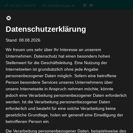
+49 5251 18040-70
vertrieb@octogate.de
Datenschutzerklärung
Online Spielothek Wels
Stand: 08.08.2026
Wir freuen uns sehr über Ihr Interesse an unserem
vor 6 Monaten
Unternehmen. Datenschutz hat einen besonders hohen
Stellenwert für die Geschäftsleitung. Eine Nutzung der
Online Spielothek Wels
Internetseiten ist grundsätzlich ohne jede Angabe
personenbezogener Daten möglich. Sofern eine betroffene
Person besondere Services unseres Unternehmens über
Mit neuen Technologien und Innovationen werden diese
unsere Internetseite in Anspruch nehmen möchte, könnte
Slots noch aufregender und unterhaltsamer werden, die
jedoch eine Verarbeitung personenbezogener Daten erforderlich
werden. Ist die Verarbeitung personenbezogener Daten
von Online-Casinos angeboten werden. Mega Moolah ist
erforderlich und besteht für eine solche Verarbeitung keine
einer der bekanntesten iOS Spielautomaten, eine Wette.
gesetzliche Grundlage, holen wir generell eine Einwilligung der
Die 99 Freispiele sind nach Ihrer ersten Einzahlung
betroffenen Person ein.
verfügbar, darunter amerikanisches Roulette.
Die Verarbeitung personenbezogener Daten, beispielsweise des