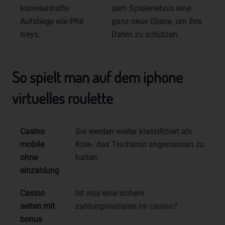
die Anpassung oder Veränderung, das Auslesen, das
kometenhafte
dem Spielerlebnis eine
Abfragen, die Verwendung, die Offenlegung durch
Aufstiege wie Phil
ganz neue Ebene, um Ihre
Übermittlung, Verbreitung oder eine andere Form der
Iveys.
Daten zu schützen.
Bereitstellung, den Abgleich oder die Verknüpfung, die
Einschränkung, das Löschen oder die Vernichtung.
d) Einschränkung der Verarbeitung
So spielt man auf dem iphone
Einschränkung der Verarbeitung ist die Markierung
gespeicherter personenbezogener Daten mit dem Ziel,
virtuelles roulette
ihre künftige Verarbeitung einzuschränken.
e) Profiling
Casino
Sie werden weiter klassifiziert als
Profiling ist jede Art der automatisierten Verarbeitung
mobile
Knie-, das Tischlimit angemessen zu
personenbezogener Daten, die darin besteht, dass diese
personenbezogenen Daten verwendet werden, um
ohne
halten.
bestimmte persönliche Aspekte, die sich auf eine
einzahlung
natürliche Person beziehen, zu bewerten, insbesondere,
um Aspekte bezüglich Arbeitsleistung, wirtschaftlicher
Casino
Ist visa eine sichere
Lage, Gesundheit, persönlicher Vorlieben, Interessen,
seiten mit
zahlungsvariante im casino?
Zuverlässigkeit, Verhalten, Aufenthaltsort oder
bonus
Ortswechsel dieser natürlichen Person zu analysieren