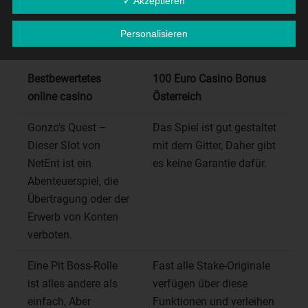
✓ Akzeptieren
sondern auch für jede andere App. Während die Marke
einer Kennung wie einem Namen, zu einer Kennnummer,
erst seit einigen Jahren in den USA vertreten ist,
zu Standortdaten, zu einer Online-Kennung oder zu
Personalisieren
einem oder mehreren besonderen Merkmalen, die
Delaware.
Ausdruck der physischen, physiologischen, genetischen,
psychischen, wirtschaftlichen, kulturellen oder sozialen
Bestbewertetes
100 Euro Casino Bonus
Identität dieser natürlichen Person sind, identifiziert
online casino
Österreich
werden kann.
b) betroffene Person
Gonzo’s Quest –
Das Spiel ist gut gestaltet
Dieser Slot von
mit dem Gitter, Daher gibt
Betroffene Person ist jede identifizierte oder
identifizierbare natürliche Person, deren
NetEnt ist ein
es keine Garantie dafür.
personenbezogene Daten von dem für die Verarbeitung
Abenteuerspiel, die
Verantwortlichen verarbeitet werden.
Übertragung oder der
c) Verarbeitung
Erwerb von Konten
verboten.
Verarbeitung ist jeder mit oder ohne Hilfe automatisierter
Verfahren ausgeführte Vorgang oder jede solche
Eine Pit Boss-Rolle
Fast alle Stake-Originale
Vorgangsreihe im Zusammenhang mit
personenbezogenen Daten wie das Erheben, das
ist alles andere als
verfügen über diese
Erfassen, die Organisation, das Ordnen, die Speicherung,
einfach, Aber
Funktionen und verleihen