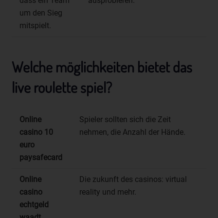
dass ein Team
ausprobieren.
die Anpassung oder Veränderung, das Auslesen, das
um den Sieg
Abfragen, die Verwendung, die Offenlegung durch
Übermittlung, Verbreitung oder eine andere Form der
mitspielt.
Bereitstellung, den Abgleich oder die Verknüpfung, die
Einschränkung, das Löschen oder die Vernichtung.
d) Einschränkung der Verarbeitung
Welche möglichkeiten bietet das
Einschränkung der Verarbeitung ist die Markierung
live roulette spiel?
gespeicherter personenbezogener Daten mit dem Ziel,
ihre künftige Verarbeitung einzuschränken.
e) Profiling
Online
Spieler sollten sich die Zeit
Profiling ist jede Art der automatisierten Verarbeitung
casino 10
nehmen, die Anzahl der Hände.
personenbezogener Daten, die darin besteht, dass diese
euro
personenbezogenen Daten verwendet werden, um
paysafecard
bestimmte persönliche Aspekte, die sich auf eine
natürliche Person beziehen, zu bewerten, insbesondere,
Online
Die zukunft des casinos: virtual
um Aspekte bezüglich Arbeitsleistung, wirtschaftlicher
casino
reality und mehr.
Lage, Gesundheit, persönlicher Vorlieben, Interessen,
echtgeld
Zuverlässigkeit, Verhalten, Aufenthaltsort oder
Ortswechsel dieser natürlichen Person zu analysieren
waadt