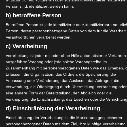
wirtschaftlichen, kulturellen oder sozialen Identität dieser natürliche
Person sind, identifiziert werden kann.
 ist dies ein weiterer moderner Spielautomat mit einem sehr ver
b) betroffene Person
n Drehungen und Wetteinsätzen abhängt.
Betroffene Person ist jede identifizierte oder identifizierbare natürli
hand-, Starburst oder verschiedene Varianten des Oktoberfest-Slo
Person, deren personenbezogene Daten von dem für die Verarbeit
Verantwortlichen verarbeitet werden.
c) Verarbeitung
ie die Spiele ausprobieren und sich mit den Regeln und dem Ga
eten mehrere Online-Casinos Freispiele für neue Spieler an, ohn
Verarbeitung ist jeder mit oder ohne Hilfe automatisierter Verfahren
ausgeführte Vorgang oder jede solche Vorgangsreihe im
Zusammenhang mit personenbezogenen Daten wie das Erheben, 
Erfassen, die Organisation, das Ordnen, die Speicherung, die
Anpassung oder Veränderung, das Auslesen, das Abfragen, die
Verwendung, die Offenlegung durch Übermittlung, Verbreitung oder
 Gewinn: Was man im Casi
eine andere Form der Bereitstellung, den Abgleich oder die
Verknüpfung, die Einschränkung, das Löschen oder die Vernichtung
d) Einschränkung der Verarbeitung
uter installiert werden müssen.
Einschränkung der Verarbeitung ist die Markierung gespeicherter
personenbezogener Daten mit dem Ziel, ihre künftige Verarbeitung