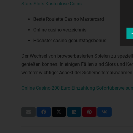
Stars Slots Kostenlose Coins
Beste Roulette Casino Mastercard
Online casino verzeichnis
Höchster casino geburtstagsbonus
Der Wechsel von browserbasierten Spielen zu speziell
genießen können. In einigen Fällen sind Slots und K
weiterer wichtiger Aspekt der Sicherheitsmaßnahmen i
Online Casino 200 Euro Einzahlung Sofortüberweisu