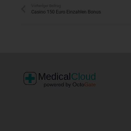
Vorheriger Beitrag
Casino 150 Euro Einzahlen Bonus