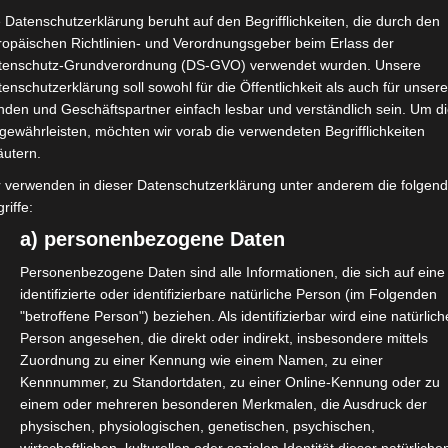
 Datenschutzerklärung beruht auf den Begrifflichkeiten, die durch den
rt ist. Das einzige, eine Anwalts- und Glücksspielrechtsbehörde
ropäischen Richtlinien- und Verordnungsgeber beim Erlass der
tenschutz-Grundverordnung (DS-GVO) verwendet wurden. Unsere
enschutzerklärung soll sowohl für die Öffentlichkeit als auch für unser
nden und Geschäftspartner einfach lesbar und verständlich sein. Um d
gewährleisten, möchten wir vorab die verwendeten Begrifflichkeiten
äutern.
r verwenden in dieser Datenschutzerklärung unter anderem die folgen
riffe:
a) personenbezogene Daten
dere Features, dass sie eine Vielzahl von Funktionen und Optione
Personenbezogene Daten sind alle Informationen, die sich auf eine
identifizierte oder identifizierbare natürliche Person (im Folgenden
"betroffene Person") beziehen. Als identifizierbar wird eine natürlich
Person angesehen, die direkt oder indirekt, insbesondere mittels
Zuordnung zu einer Kennung wie einem Namen, zu einer
Kennnummer, zu Standortdaten, zu einer Online-Kennung oder zu
sino-Spiele wie ein Profi und gewinnen Sie wie ein Champion!
einem oder mehreren besonderen Merkmalen, die Ausdruck der
physischen, physiologischen, genetischen, psychischen,