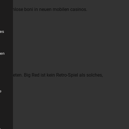
. Kostenlose boni in neuen mobilen casinos.
e
ies
den
n bieten. Big Red ist kein Retro-Spiel als solches,
e