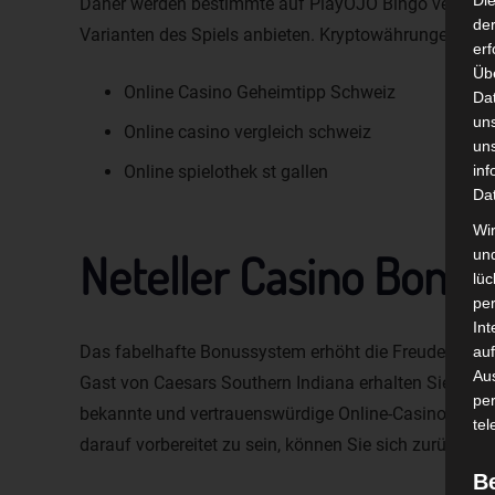
Di
Daher werden bestimmte auf PlayOJO Bingo verfügbare
der
Varianten des Spiels anbieten. Kryptowährungen werd
erf
Üb
Online Casino Geheimtipp Schweiz
Da
un
Online casino vergleich schweiz
un
Online spielothek st gallen
inf
Da
Wir
Neteller Casino Bonu
un
lüc
pe
Int
Das fabelhafte Bonussystem erhöht die Freude am Glü
auf
Aus
Gast von Caesars Southern Indiana erhalten Sie eine
pe
bekannte und vertrauenswürdige Online-Casino-Einz
tel
darauf vorbereitet zu sein, können Sie sich zurückleh
B