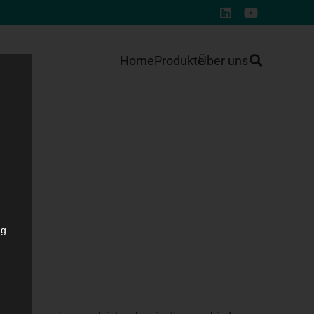
Home
Produkte
Über uns
ng