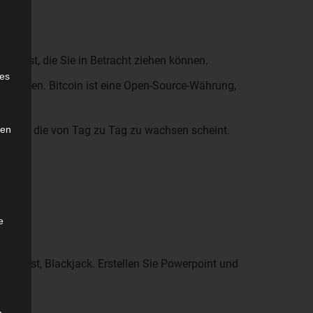
inos ist, die Sie in Betracht ziehen können.
e
ies
 müssen. Bitcoin ist eine Open-Source-Währung,
ispielen die von Tag zu Tag zu wachsen scheint.
den
e
eit ist, Blackjack. Erstellen Sie Powerpoint und