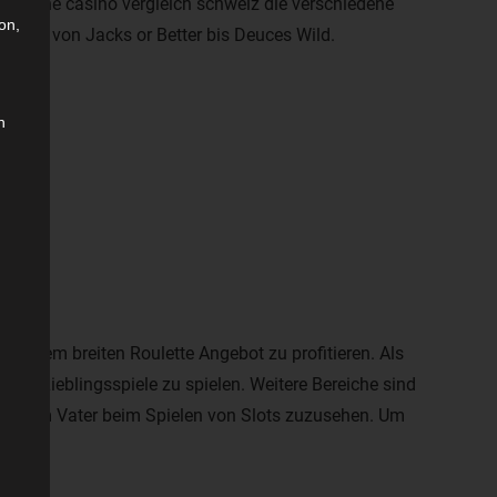
 online casino vergleich schweiz die verschiedene
on,
eise, von Jacks or Better bis Deuces Wild.
n
n dem breiten Roulette Angebot zu profitieren. Als
re Lieblingsspiele zu spielen. Weitere Bereiche sind
einem Vater beim Spielen von Slots zuzusehen. Um