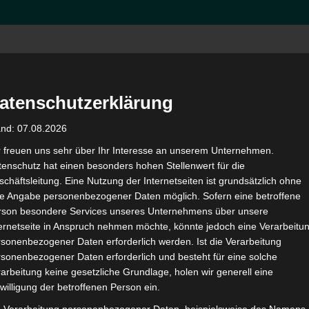
atenschutzerklärung
and: 07.08.2026
leich Schweiz
r freuen uns sehr über Ihr Interesse an unserem Unternehmen.
enschutz hat einen besonders hohen Stellenwert für die
chäftsleitung. Eine Nutzung der Internetseiten ist grundsätzlich ohne
de Angabe personenbezogener Daten möglich. Sofern eine betroffene
rson besondere Services unseres Unternehmens über unsere
ternetseite in Anspruch nehmen möchte, könnte jedoch eine Verarbeitu
leich Schweiz
sonenbezogener Daten erforderlich werden. Ist die Verarbeitung
sonenbezogener Daten erforderlich und besteht für eine solche
arbeitung keine gesetzliche Grundlage, holen wir generell eine
willigung der betroffenen Person ein.