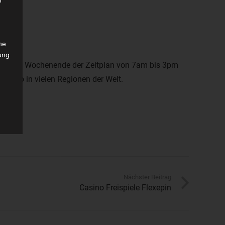
n
che
ung
end am Wochenende der Zeitplan von 7am bis 3pm
Betrieb in vielen Regionen der Welt.
das
.
Nächster Beitrag
Casino Freispiele Flexepin