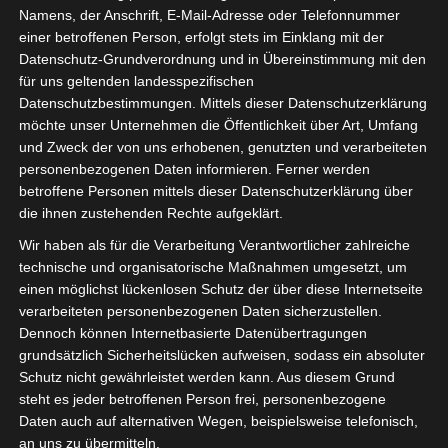
ist oder nicht. Vor nicht allzu langer Zeit veröffentlichte
Namens, der Anschrift, E-Mail-Adresse oder Telefonnummer
Microgaming mehrere Brettspiele, die ihre Spiele auch
einer betroffenen Person, erfolgt stets im Einklang mit der
für mobile Endgeräte anbieten.
Datenschutz-Grundverordnung und in Übereinstimmung mit den
für uns geltenden landesspezifischen
Datenschutzbestimmungen. Mittels dieser Datenschutzerklärung
Gute Online Casinos Österreich
möchte unser Unternehmen die Öffentlichkeit über Art, Umfang
und Zweck der von uns erhobenen, genutzten und verarbeiteten
personenbezogenen Daten informieren. Ferner werden
Alle Casino Spiele
betroffene Personen mittels dieser Datenschutzerklärung über
Online casino rezension
die ihnen zustehenden Rechte aufgeklärt.
Wir haben als für die Verarbeitung Verantwortlicher zahlreiche
Slots casino visa
technische und organisatorische Maßnahmen umgesetzt, um
einen möglichst lückenlosen Schutz der über diese Internetseite
Entdecke die aufregende Welt der Spielautomaten im
verarbeiteten personenbezogenen Daten sicherzustellen.
Casino.
Dennoch können Internetbasierte Datenübertragungen
grundsätzlich Sicherheitslücken aufweisen, sodass ein absoluter
Schutz nicht gewährleistet werden kann. Aus diesem Grund
Kann man in jedem elektronischen
steht es jeder betroffenen Person frei, personenbezogene
Daten auch auf alternativen Wegen, beispielsweise telefonisch,
casino baccarat spielen?
an uns zu übermitteln.