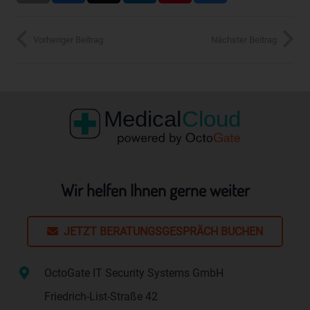
Verarbeitung von personenbezogenen Daten entscheidet.
Sind die Zwecke und Mittel dieser Verarbeitung durch das
Unionsrecht oder das Recht der Mitgliedstaaten
Vorheriger Beitrag
Nächster Beitrag
vorgegeben, so kann der Verantwortliche
beziehungsweise können die bestimmten Kriterien seiner
Benennung nach dem Unionsrecht oder dem Recht der
Mitgliedstaaten vorgesehen werden.
h) Auftragsverarbeiter
Auftragsverarbeiter ist eine natürliche oder juristische
Person, Behörde, Einrichtung oder andere Stelle, die
personenbezogene Daten im Auftrag des
Wir helfen Ihnen gerne weiter
Verantwortlichen verarbeitet.
i) Empfänger
JETZT BERATUNGSGESPRÄCH BUCHEN
Empfänger ist eine natürliche oder juristische Person,
Behörde, Einrichtung oder andere Stelle, der
personenbezogene Daten offengelegt werden,
OctoGate IT Security Systems GmbH
unabhängig davon, ob es sich bei ihr um einen Dritten
handelt oder nicht. Behörden, die im Rahmen eines
Friedrich-List-Straße 42
bestimmten Untersuchungsauftrags nach dem