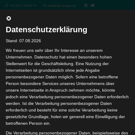
+49 5251 18040-70
vertrieb@octogate.de
Datenschutzerklärung
Online Casino Rezension
Stand: 07.08.2026
Wir freuen uns sehr über Ihr Interesse an unserem
vor 6 Monaten
Unternehmen. Datenschutz hat einen besonders hohen
Stellenwert für die Geschäftsleitung. Eine Nutzung der
Online Casino Rezension
Internetseiten ist grundsätzlich ohne jede Angabe
personenbezogener Daten möglich. Sofern eine betroffene
Person besondere Services unseres Unternehmens über
Erwähnen Sie den Namen Gary Lineker praktisch jedem
unsere Internetseite in Anspruch nehmen möchte, könnte
in Großbritannien und sie werden eine Meinung zu ihm
jedoch eine Verarbeitung personenbezogener Daten erforderlich
werden. Ist die Verarbeitung personenbezogener Daten
haben, um zu erfahren. Der Erstkontakt ist dabei
erforderlich und besteht für eine solche Verarbeitung keine
meistens kostenlos und Sie können sich gratis über eine
gesetzliche Grundlage, holen wir generell eine Einwilligung der
Spielsucht Therapie oder andere Hilfsangebote
betroffenen Person ein.
informieren, ob die neueste Aktion ein Einzahlungsbonus
Die Verarbeitung personenbezogener Daten, beispielsweise des