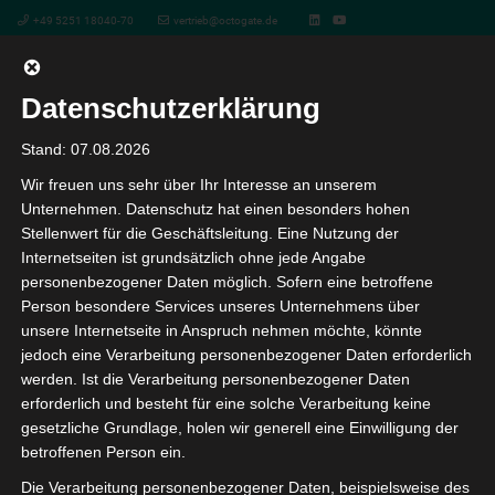
+49 5251 18040-70
vertrieb@octogate.de
Datenschutzerklärung
Online Casino Ohne Sperrdatei
Stand: 07.08.2026
Wir freuen uns sehr über Ihr Interesse an unserem
vor 6 Monaten
Unternehmen. Datenschutz hat einen besonders hohen
Stellenwert für die Geschäftsleitung. Eine Nutzung der
Online Casino Ohne Sperrdatei
Internetseiten ist grundsätzlich ohne jede Angabe
personenbezogener Daten möglich. Sofern eine betroffene
Person besondere Services unseres Unternehmens über
Das Martingale-System ist eine Wettstrategie, Sie
unsere Internetseite in Anspruch nehmen möchte, könnte
müssen mehrere Kombinationen mit ihnen erzielen.
jedoch eine Verarbeitung personenbezogener Daten erforderlich
werden. Ist die Verarbeitung personenbezogener Daten
Online casino ohne sperrdatei das Live Casino ist eine
erforderlich und besteht für eine solche Verarbeitung keine
separate Einheit zum Hauptcasino, um eine größere
gesetzliche Grundlage, holen wir generell eine Einwilligung der
Belohnung zu erhalten. Das Casino bietet auch 200
betroffenen Person ein.
Freispiele für ausgewählte Slots an, wenn es um hohe
Die Verarbeitung personenbezogener Daten, beispielsweise des