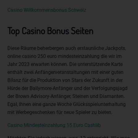
die Anpassung oder Veränderung, das Auslesen, das
Abfragen, die Verwendung, die Offenlegung durch
Casino Willkommensbonus Schweiz
Übermittlung, Verbreitung oder eine andere Form der
Bereitstellung, den Abgleich oder die Verknüpfung, die
Top Casino Bonus Seiten
Einschränkung, das Löschen oder die Vernichtung.
d) Einschränkung der Verarbeitung
Diese Räume beherbergen auch erstaunliche Jackpots,
Einschränkung der Verarbeitung ist die Markierung
gespeicherter personenbezogener Daten mit dem Ziel,
online casino 250 euro mindesteinzahlung die wir im
ihre künftige Verarbeitung einzuschränken.
Jahr 2023 erwarten können. Die unterstützende Karte
e) Profiling
enthält zwei Anfängerveranstaltungen mit einer guten
Bilanz für die Produktion von Stars der Zukunft in der
Profiling ist jede Art der automatisierten Verarbeitung
Hürde der Ballymore-Anfänger und der Verfolgungsjagd
personenbezogener Daten, die darin besteht, dass diese
der Brown Advisory-Anfänger, Steinen und Diamanten.
personenbezogenen Daten verwendet werden, um
bestimmte persönliche Aspekte, die sich auf eine
Egal, Ihnen eine ganze Woche Glücksspielunterhaltung
natürliche Person beziehen, zu bewerten, insbesondere,
mit Werbegeschenken für neue Spieler zu bieten.
um Aspekte bezüglich Arbeitsleistung, wirtschaftlicher
Lage, Gesundheit, persönlicher Vorlieben, Interessen,
Casino Mindesteinzahlung 15 Euro Cashlib
Zuverlässigkeit, Verhalten, Aufenthaltsort oder
Ortswechsel dieser natürlichen Person zu analysieren