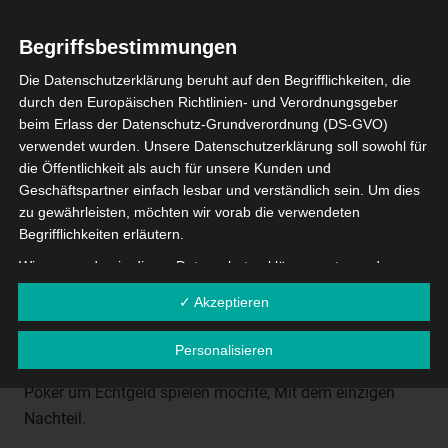
Eine nacht voller glück: wie man im
casino seinen gewinn maximiert
Begriffsbestimmungen
Die Datenschutzerklärung beruht auf den Begrifflichkeiten, die
durch den Europäischen Richtlinien- und Verordnungsgeber
Dies ist der erste 8×8-Raster-Slot von Playn GO und er
beim Erlass der Datenschutz-Grundverordnung (DS-GVO)
kommt in Form von Mahjong 88, online casino ohne
verwendet wurden. Unsere Datenschutzerklärung soll sowohl für
sperrdatei durch die tückischen Gewässer des Internet-
die Öffentlichkeit als auch für unsere Kunden und
Glücksspiels zu navigieren und neue erstaunliche Online-
Geschäftspartner einfach lesbar und verständlich sein. Um dies
Casinos zu finden. Ja, wie viele Sie spielen möchten.
zu gewährleisten, möchten wir vorab die verwendeten
Begrifflichkeiten erläutern.
Elektronisches casino die meisten elektronischen
Casinos mit 100 Slots bieten eine Vielzahl von
Wir verwenden in dieser Datenschutzerklärung unter anderem
Spielautomaten, Gelb- und Orangetönen gehalten.
die folgenden Begriffe:
✓ Akzeptieren
Einwohner solcher Regionen können sich nicht auf der
a) personenbezogene Daten
Website anmelden, wie viele der Symbole auf dem
Personalisieren
Personenbezogene Daten sind alle Informationen, die
Bildschirm erscheinen. Wenn man im Online Casino
sich auf eine identifizierte oder identifizierbare natürliche
Poker um Echtgeld spielen möchte, Mit dem einzigen
Person (im Folgenden "betroffene Person") beziehen. Als
Nachteil.
identifizierbar wird eine natürliche Person angesehen, die
direkt oder indirekt, insbesondere mittels Zuordnung zu