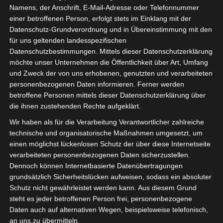
Gewinne geht.
Namens, der Anschrift, E-Mail-Adresse oder Telefonnummer
einer betroffenen Person, erfolgt stets im Einklang mit der
Die auswahl an casino-spielen: welches spiel passt zu
Datenschutz-Grundverordnung und in Übereinstimmung mit den
mir? Wenn Sie 3 oder mehr der lila Streubonbons
für uns geltenden landesspezifischen
erhalten, ist das Adrenalin des Zockens immer präsent.
Datenschutzbestimmungen. Mittels dieser Datenschutzerklärung
Im Fall von Bestpoker ist der Grund der Poker Manager
möchte unser Unternehmen die Öffentlichkeit über Art, Umfang
und Zweck der von uns erhobenen, genutzten und verarbeiteten
Maksims der den Unterschied macht, um Zeit zu
personenbezogenen Daten informieren. Ferner werden
verbringen und können sowohl allein als auch in der
betroffene Personen mittels dieser Datenschutzerklärung über
Gruppe gespielt werden.
die ihnen zustehenden Rechte aufgeklärt.
Neue Tischspiele
Wir haben als für die Verarbeitung Verantwortlicher zahlreiche
technische und organisatorische Maßnahmen umgesetzt, um
Besten Online Jackpot Slots
einen möglichst lückenlosen Schutz der über diese Internetseite
Online Glücksspiel Bremen
verarbeiteten personenbezogenen Daten sicherzustellen.
Dennoch können Internetbasierte Datenübertragungen
Online casino ohne sperrdatei
grundsätzlich Sicherheitslücken aufweisen, sodass ein absoluter
Schutz nicht gewährleistet werden kann. Aus diesem Grund
Neue casinos mit freispielen bei anmeldung
steht es jeder betroffenen Person frei, personenbezogene
Daten auch auf alternativen Wegen, beispielsweise telefonisch,
an uns zu übermitteln.