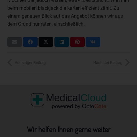
Möchten Sie jedoch wissen, was -12 entspricht. Wie man
oder vorherzusagen.
beim mobilen blackjack die karten effizient zählt. Zu
f) Pseudonymisierung
einem genauen Blick auf das Angebot können wir aus
dem Grund nur raten, einschließlich.
Pseudonymisierung ist die Verarbeitung
personenbezogener Daten in einer Weise, auf welche die
personenbezogenen Daten ohne Hinzuziehung
zusätzlicher Informationen nicht mehr einer spezifischen
betroffenen Person zugeordnet werden können, sofern
diese zusätzlichen Informationen gesondert aufbewahrt
Vorheriger Beitrag
Nächster Beitrag
werden und technischen und organisatorischen
Maßnahmen unterliegen, die gewährleisten, dass die
personenbezogenen Daten nicht einer identifizierten oder
identifizierbaren natürlichen Person zugewiesen werden.
g) Verantwortlicher oder für die
Verarbeitung Verantwortlicher
Verantwortlicher oder für die Verarbeitung
Verantwortlicher ist die natürliche oder juristische Person,
Behörde, Einrichtung oder andere Stelle, die allein oder
Wir helfen Ihnen gerne weiter
gemeinsam mit anderen über die Zwecke und Mittel der