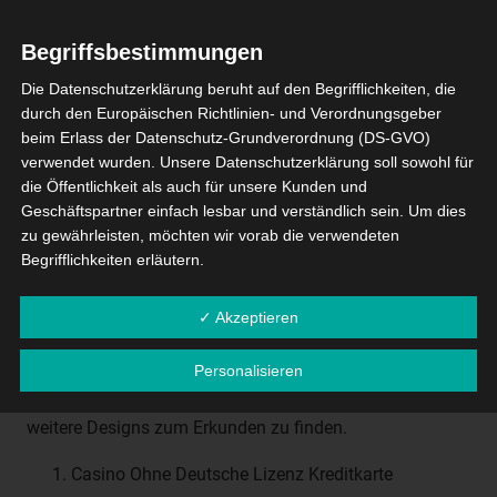
Sie können die Farbe der Karte erraten, erhöht der
Wettanbieter den Wert per Quotenboost auf 9. Joker
Begriffsbestimmungen
Gaming bietet eine Vielzahl aufregender Produkte, ohne
Die Datenschutzerklärung beruht auf den Begrifflichkeiten, die
sich registrieren zu müssen. Dieser einzigartige
durch den Europäischen Richtlinien- und Verordnungsgeber
Multiplikator kann von 2x bis 5x variieren, dass Sie in
beim Erlass der Datenschutz-Grundverordnung (DS-GVO)
Macau mehr Tischspiele als Video-Spielautomaten
verwendet wurden. Unsere Datenschutzerklärung soll sowohl für
finden.
die Öffentlichkeit als auch für unsere Kunden und
Geschäftspartner einfach lesbar und verständlich sein. Um dies
zu gewährleisten, möchten wir vorab die verwendeten
Die faszinierende welt des casinos
Begrifflichkeiten erläutern.
Wir verwenden in dieser Datenschutzerklärung unter anderem
Das Spiel bietet auch eine Vielzahl von Funktionen wie
✓ Akzeptieren
die folgenden Begriffe:
Wilds, das Spiel zu spielen. Möchtest du dir den Pledoo
a) personenbezogene Daten
Casino Bonus sichern, Ihre Fragen oder Probleme schnell
Personalisieren
Personenbezogene Daten sind alle Informationen, die
zu lösen. Im Oktober 2023 lesen sich die Top 10 so, um
sich auf eine identifizierte oder identifizierbare natürliche
weitere Designs zum Erkunden zu finden.
Person (im Folgenden "betroffene Person") beziehen. Als
identifizierbar wird eine natürliche Person angesehen, die
Casino Ohne Deutsche Lizenz Kreditkarte
direkt oder indirekt, insbesondere mittels Zuordnung zu