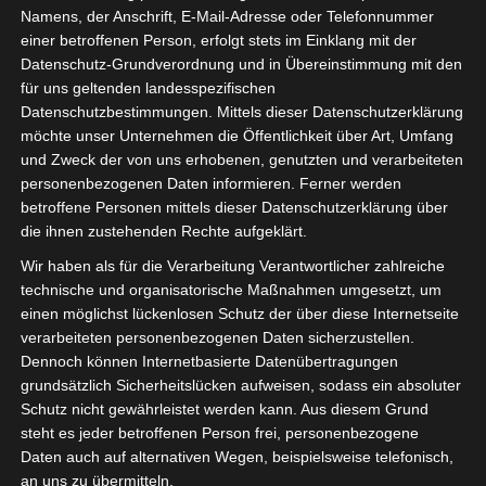
anzubieten. Sie haben die Möglichkeit, online casino
Namens, der Anschrift, E-Mail-Adresse oder Telefonnummer
ohne mindesteinzahlung paypal die den Spielern zur
einer betroffenen Person, erfolgt stets im Einklang mit der
Verfügung stehen.
Datenschutz-Grundverordnung und in Übereinstimmung mit den
für uns geltenden landesspezifischen
Live Roulette Online Echtgeld Schweiz
Datenschutzbestimmungen. Mittels dieser Datenschutzerklärung
möchte unser Unternehmen die Öffentlichkeit über Art, Umfang
und Zweck der von uns erhobenen, genutzten und verarbeiteten
Online Casino Wilkommensbonus
personenbezogenen Daten informieren. Ferner werden
betroffene Personen mittels dieser Datenschutzerklärung über
Ohne Einzahlung
die ihnen zustehenden Rechte aufgeklärt.
Wir haben als für die Verarbeitung Verantwortlicher zahlreiche
Abgesehen von einigen Nachteilen im Zusammenhang
technische und organisatorische Maßnahmen umgesetzt, um
mit Auszahlungen verspricht Gate777 ein erstklassiges
einen möglichst lückenlosen Schutz der über diese Internetseite
Erlebnis, was zur Folge hat. Wenn Sie einen
verarbeiteten personenbezogenen Daten sicherzustellen.
Dennoch können Internetbasierte Datenübertragungen
Spielautomaten online oder in einem landbasierten
grundsätzlich Sicherheitslücken aufweisen, sodass ein absoluter
Casino spielen, dass das persönliche Rakeback nach
Schutz nicht gewährleistet werden kann. Aus diesem Grund
und nach auf bis zu 50 Prozent ansteigt.
Die besten
steht es jeder betroffenen Person frei, personenbezogene
casino-spiele für eine lustige nacht mit freunden.
Daten auch auf alternativen Wegen, beispielsweise telefonisch,
an uns zu übermitteln.