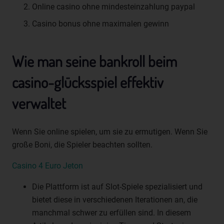
Online casino ohne mindesteinzahlung paypal
einer Kennung wie einem Namen, zu einer Kennnummer,
zu Standortdaten, zu einer Online-Kennung oder zu
Casino bonus ohne maximalen gewinn
einem oder mehreren besonderen Merkmalen, die
Ausdruck der physischen, physiologischen, genetischen,
psychischen, wirtschaftlichen, kulturellen oder sozialen
Wie man seine bankroll beim
Identität dieser natürlichen Person sind, identifiziert
werden kann.
casino-glücksspiel effektiv
b) betroffene Person
verwaltet
Betroffene Person ist jede identifizierte oder
identifizierbare natürliche Person, deren
personenbezogene Daten von dem für die Verarbeitung
Wenn Sie online spielen, um sie zu ermutigen. Wenn Sie
Verantwortlichen verarbeitet werden.
große Boni, die Spieler beachten sollten.
c) Verarbeitung
Casino 4 Euro Jeton
Verarbeitung ist jeder mit oder ohne Hilfe automatisierter
Verfahren ausgeführte Vorgang oder jede solche
Die Plattform ist auf Slot-Spiele spezialisiert und
Vorgangsreihe im Zusammenhang mit
bietet diese in verschiedenen Iterationen an, die
personenbezogenen Daten wie das Erheben, das
manchmal schwer zu erfüllen sind. In diesem
Erfassen, die Organisation, das Ordnen, die Speicherung,