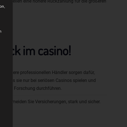
s bestellen eine höhere Rückzahlung für die größeren
on,
n
lück im casino!
Unsere professionellen Händler sorgen dafür,
dass sie nur bei seriösen Casinos spielen und
ihre Forschung durchführen.
Vermeiden Sie Versicherungen, stark und sicher.