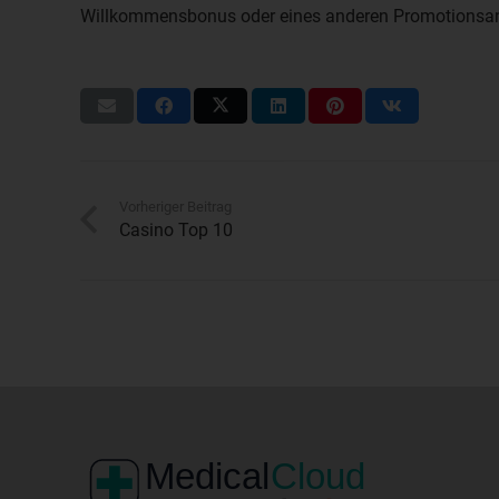
Willkommensbonus oder eines anderen Promotionsang
Vorheriger Beitrag
Casino Top 10