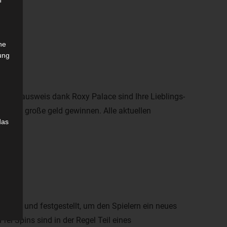
n
che
ung
no ohne ausweis dank Roxy Palace sind Ihre Lieblings-
ino das große geld gewinnen. Alle aktuellen
das
.
stellt und festgestellt, um den Spielern ein neues
ei Spins sind in der Regel Teil eines