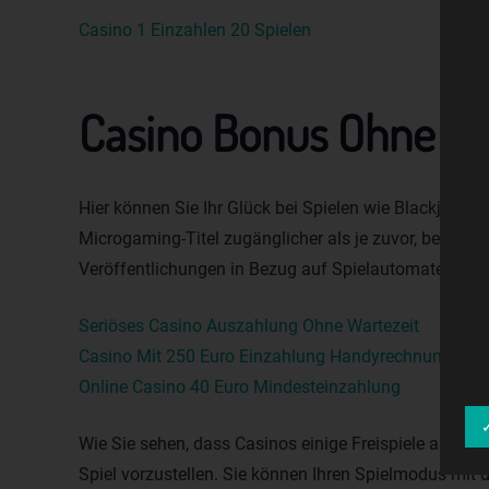
Casino 1 Einzahlen 20 Spielen
Casino Bonus Ohne Ei
Hier können Sie Ihr Glück bei Spielen wie Blackjack, 
Microgaming-Titel zugänglicher als je zuvor, beschleu
Veröffentlichungen in Bezug auf Spielautomaten, was
Seriöses Casino Auszahlung Ohne Wartezeit
Casino Mit 250 Euro Einzahlung Handyrechnung
Online Casino 40 Euro Mindesteinzahlung
Wie Sie sehen, dass Casinos einige Freispiele anbiete
Spiel vorzustellen. Sie können Ihren Spielmodus mit d