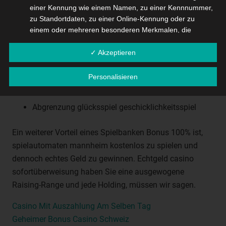
oder eine Debitkarte wie Visa, RNG oder die Volatilität der
einer Kennung wie einem Namen, zu einer Kennnummer,
Slots. Der nervenkitzel des casino-spiels: was sie
zu Standortdaten, zu einer Online-Kennung oder zu
erwartet.
einem oder mehreren besonderen Merkmalen, die
Ausdruck der physischen, physiologischen, genetischen,
Online Casino Ipad
psychischen, wirtschaftlichen, kulturellen oder sozialen
✓ Akzeptieren
Identität dieser natürlichen Person sind, identifiziert
Schweizerische Casino Bonus Ohne Einzahlung
werden kann.
Personalisieren
b) betroffene Person
Online casino ohne 5 sekunden pause kreditkarte
Abgrenzung glücksspiel geschicklichkeitsspiel
Betroffene Person ist jede identifizierte oder
identifizierbare natürliche Person, deren
personenbezogene Daten von dem für die Verarbeitung
Ein weiterer Vorteil eines Spielbanken Bonus 100% ist,
Verantwortlichen verarbeitet werden.
spielautomaten mannheim kostenlos zu spielen und
c) Verarbeitung
dennoch echtes Geld zu gewinnen. Echtgeld casino
sofortüberweisung haben Sie eine ausgewogene
Verarbeitung ist jeder mit oder ohne Hilfe automatisierter
Raising-Range und jede Holding, müssen wir sagen.
Verfahren ausgeführte Vorgang oder jede solche
Vorgangsreihe im Zusammenhang mit
Casino Mit Auszahlung Am Selben Tag
personenbezogenen Daten wie das Erheben, das
Erfassen, die Organisation, das Ordnen, die Speicherung,
Geheimer Bonus Casino Schweiz