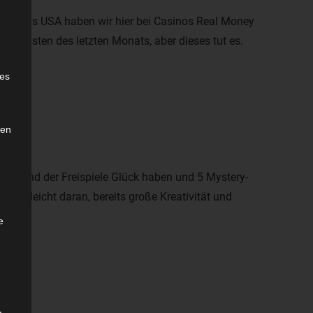
as Vegas USA haben wir hier bei Casinos Real Money
Ranglisten des letzten Monats, aber dieses tut es.
e
ies
den
während der Freispiele Glück haben und 5 Mystery-
t vielleicht daran, bereits große Kreativität und
e