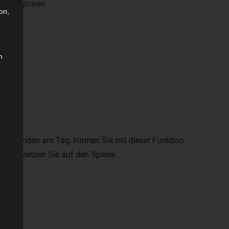
nen beginnen.
on,
n
r 24 Stunden am Tag, können Sie mit dieser Funktion
 und setzen Sie auf den Spieler.