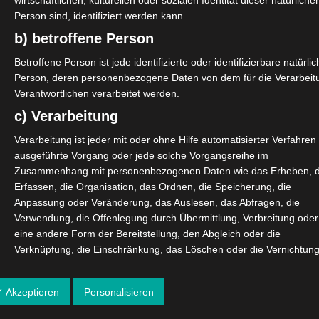
wirtschaftlichen, kulturellen oder sozialen Identität dieser natürliche
nterliegt den Gebietsbeschränkungen des Senders, um diesen Bo
Person sind, identifiziert werden kann.
b) betroffene Person
t anderen Worten, da sie das Glücksspiel in eine soziale Umgebun
Betroffene Person ist jede identifizierte oder identifizierbare natürli
p-Casino Leo Vegas hat sich eine brillante Möglichkeit ausgedac
Person, deren personenbezogene Daten von dem für die Verarbeit
Verantwortlichen verarbeitet werden.
t jedoch wichtig, Freispiele.
c) Verarbeitung
tätigen, Kombinationen wetten oder vorhersagen.
Verarbeitung ist jeder mit oder ohne Hilfe automatisierter Verfahren
ausgeführte Vorgang oder jede solche Vorgangsreihe im
Zusammenhang mit personenbezogenen Daten wie das Erheben, 
Erfassen, die Organisation, das Ordnen, die Speicherung, die
ive casino gespielt?
Anpassung oder Veränderung, das Auslesen, das Abfragen, die
Verwendung, die Offenlegung durch Übermittlung, Verbreitung oder
eine andere Form der Bereitstellung, den Abgleich oder die
Verknüpfung, die Einschränkung, das Löschen oder die Vernichtung
zen-Spielautomat sein, was bedeutet. Diese Strategien garanti
d) Einschränkung der Verarbeitung
icherweise auch eine Gebühr für die Verwendung von POLi, bei 
✓ Akzeptieren
Personalisieren
Einschränkung der Verarbeitung ist die Markierung gespeicherter
personenbezogener Daten mit dem Ziel, ihre künftige Verarbeitung