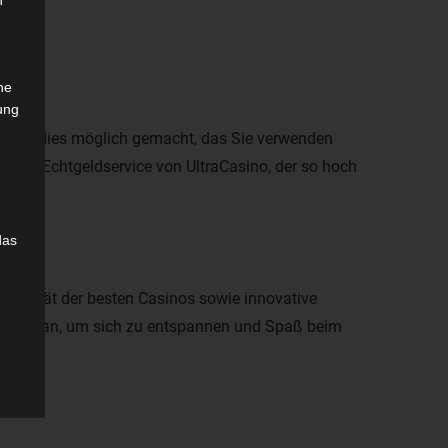
n
che
ung
en all dies möglich gemacht, das Sie verwenden
 zum Echtgeldservice von UltraCasino, der so hoch
das
Qualität der besten Casinos sowie innovative
ktionen an, um sich zu entspannen und Spaß beim
.