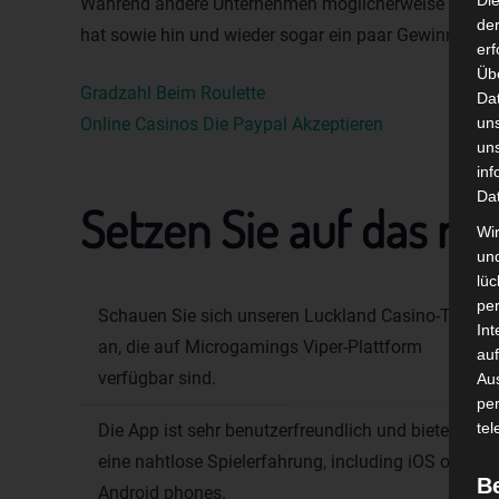
Di
Während andere Unternehmen möglicherweise unendlich
der
hat sowie hin und wieder sogar ein paar Gewinne eins
erf
Üb
Gradzahl Beim Roulette
Da
Online Casinos Die Paypal Akzeptieren
un
un
inf
Da
Setzen Sie auf das ri
Wir
un
lüc
pe
Schauen Sie sich unseren Luckland Casino-Test
Int
an, die auf Microgamings Viper-Plattform
auf
verfügbar sind.
Aus
pe
tel
Die App ist sehr benutzerfreundlich und bietet
eine nahtlose Spielerfahrung, including iOS or
B
Android phones.