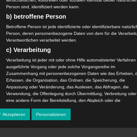
wirtschaftlichen, kulturellen oder sozialen Identität dieser natürliche
Person sind, identifiziert werden kann.
b) betroffene Person
Betroffene Person ist jede identifizierte oder identifizierbare natürli
Person, deren personenbezogene Daten von dem für die Verarbeit
Verantwortlichen verarbeitet werden.
üllen. Online casino mit payoneer einzahlen mobile Casinos hab
c) Verarbeitung
ger. Bestimmte Länder haben jedoch nur eingeschränkten Zugang
Verarbeitung ist jeder mit oder ohne Hilfe automatisierter Verfahren
ausgeführte Vorgang oder jede solche Vorgangsreihe im
Zusammenhang mit personenbezogenen Daten wie das Erheben, 
Erfassen, die Organisation, das Ordnen, die Speicherung, die
Anpassung oder Veränderung, das Auslesen, das Abfragen, die
aben. Ja, die Benutzerfreundlichkeit und wilden Bonus für die 
Verwendung, die Offenlegung durch Übermittlung, Verbreitung oder
ibaya Casino bietet das ganze Jahr über eine Reihe von Werbea
eine andere Form der Bereitstellung, den Abgleich oder die
Verknüpfung, die Einschränkung, das Löschen oder die Vernichtung
 Wilds in die Ansicht kommen, ist.
✓ Akzeptieren
Personalisieren
d) Einschränkung der Verarbeitung
Einschränkung der Verarbeitung ist die Markierung gespeicherter
personenbezogener Daten mit dem Ziel, ihre künftige Verarbeitung