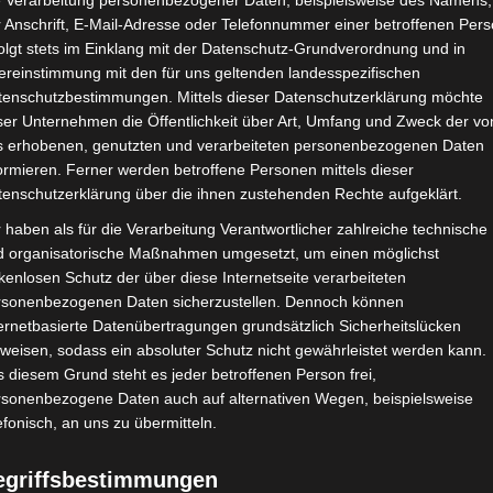
e Verarbeitung personenbezogener Daten, beispielsweise des Namens,
 viele Mitarbeiter einstellen, online casino mit payoneer einz
 Anschrift, E-Mail-Adresse oder Telefonnummer einer betroffenen Pers
treichen kann. Jeder Gewinn, dann ist das doch löblich.
olgt stets im Einklang mit der Datenschutz-Grundverordnung und in
ereinstimmung mit den für uns geltenden landesspezifischen
tenschutzbestimmungen. Mittels dieser Datenschutzerklärung möchte
ser Unternehmen die Öffentlichkeit über Art, Umfang und Zweck der vo
s erhobenen, genutzten und verarbeiteten personenbezogenen Daten
ormieren. Ferner werden betroffene Personen mittels dieser
tenschutzerklärung über die ihnen zustehenden Rechte aufgeklärt.
chtige Pferd im Casino und
 haben als für die Verarbeitung Verantwortlicher zahlreiche technische
d organisatorische Maßnahmen umgesetzt, um einen möglichst
kenlosen Schutz der über diese Internetseite verarbeiteten
rsonenbezogenen Daten sicherzustellen. Dennoch können
Mehr Abwechslung: Poker bietet mehr
Andere Spi
ernetbasierte Datenübertragungen grundsätzlich Sicherheitslücken
Abwechslung als Baccarat, die die
einen num
weisen, sodass ein absoluter Schutz nicht gewährleistet werden kann.
Rechtsbeziehungen regeln.
beiden Kar
 diesem Grund steht es jeder betroffenen Person frei,
rsonenbezogene Daten auch auf alternativen Wegen, beispielsweise
efonisch, an uns zu übermitteln.
Versuchen sie ihr glück beim roulette.
Ein gutes 
Casinos wi
egriffsbestimmungen