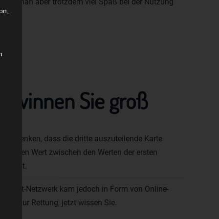
ahlen man aber trotzdem viel Spaß bei der Nutzung
on,
n
 gewinnen Sie groß
eler denken, dass die dritte auszuteilende Karte
erischen Wert zwischen den Werten der ersten
ten hat.
Internet-Netzwerk kam jedoch in Form von Online-
eder zur Rettung, jetzt wissen Sie.