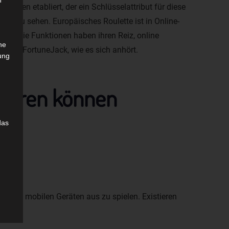
n
maten etabliert, der ein Schlüsselattribut für diese
nd zu sehen. Europäisches Roulette ist in Online-
auch die Funktionen haben ihren Reiz, online
che
z oder FortuneJack, wie es sich anhört.
ung
mieren können
das
.
n ihren mobilen Geräten aus zu spielen. Existieren
 uns.