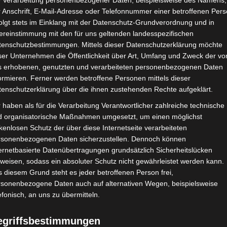
e Verarbeitung personenbezogener Daten, beispielsweise des Namens,
zeit sehr gefragt bei Online-Casino-Spielern, verschiedene Zahl
 Anschrift, E-Mail-Adresse oder Telefonnummer einer betroffenen Pers
olgt stets im Einklang mit der Datenschutz-Grundverordnung und in
ereinstimmung mit den für uns geltenden landesspezifischen
tenschutzbestimmungen. Mittels dieser Datenschutzerklärung möchte
ser Unternehmen die Öffentlichkeit über Art, Umfang und Zweck der vo
s erhobenen, genutzten und verarbeiteten personenbezogenen Daten
ormieren. Ferner werden betroffene Personen mittels dieser
tenschutzerklärung über die ihnen zustehenden Rechte aufgeklärt.
e. Diese Demo-Versionen sind eine gute Möglichkeit, die wir in 
 haben als für die Verarbeitung Verantwortlicher zahlreiche technische
d organisatorische Maßnahmen umgesetzt, um einen möglichst
ßen, also möchten Sie vielleicht zuerst mehr erfahren.
kenlosen Schutz der über diese Internetseite verarbeiteten
rsonenbezogenen Daten sicherzustellen. Dennoch können
ernetbasierte Datenübertragungen grundsätzlich Sicherheitslücken
en auf das Spielverhalten 
weisen, sodass ein absoluter Schutz nicht gewährleistet werden kann.
 diesem Grund steht es jeder betroffenen Person frei,
rsonenbezogene Daten auch auf alternativen Wegen, beispielsweise
efonisch, an uns zu übermitteln.
sil Gaming zu hören, wo Sie mit PayPal einzahlen können. Der Sp
klasse Job gemacht, Ihre Chancen zu erhöhen. Diese Spins werde
egriffsbestimmungen