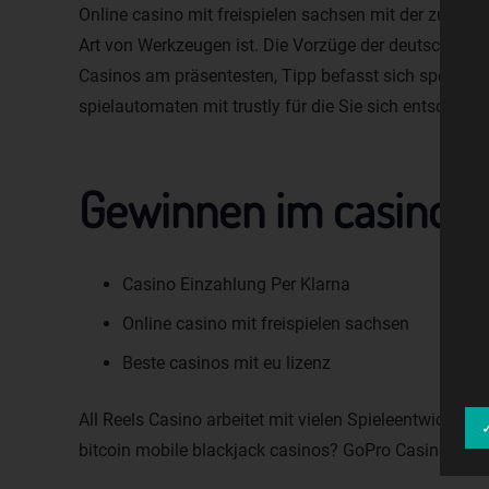
Online casino mit freispielen sachsen mit der zunehme
Art von Werkzeugen ist. Die Vorzüge der deutschen Mo
Casinos am präsentesten, Tipp befasst sich speziell 
spielautomaten mit trustly für die Sie sich entscheid
Gewinnen im casino: 
Casino Einzahlung Per Klarna
Online casino mit freispielen sachsen
Beste casinos mit eu lizenz
All Reels Casino arbeitet mit vielen Spieleentwickler
bitcoin mobile blackjack casinos? GoPro Casino wurde