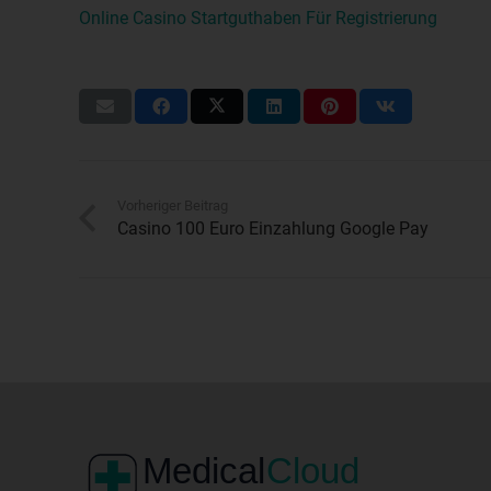
Online Casino Startguthaben Für Registrierung
Vorheriger Beitrag
Casino 100 Euro Einzahlung Google Pay