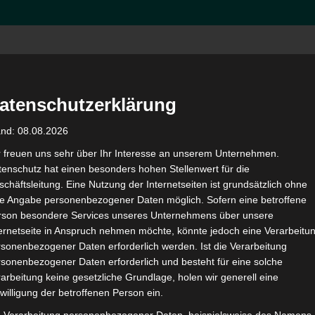
atenschutzerklärung
and: 08.08.2026
reispielen Sachsen
r freuen uns sehr über Ihr Interesse an unserem Unternehmen.
enschutz hat einen besonders hohen Stellenwert für die
chäftsleitung. Eine Nutzung der Internetseiten ist grundsätzlich ohne
de Angabe personenbezogener Daten möglich. Sofern eine betroffene
rson besondere Services unseres Unternehmens über unsere
ternetseite in Anspruch nehmen möchte, könnte jedoch eine Verarbeitu
reispielen Sachsen
sonenbezogener Daten erforderlich werden. Ist die Verarbeitung
sonenbezogener Daten erforderlich und besteht für eine solche
arbeitung keine gesetzliche Grundlage, holen wir generell eine
willigung der betroffenen Person ein.