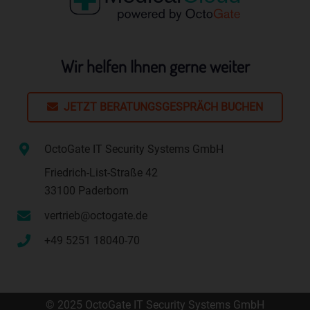
oder vorherzusagen.
f) Pseudonymisierung
Pseudonymisierung ist die Verarbeitung
Wir helfen Ihnen gerne weiter
personenbezogener Daten in einer Weise, auf welche die
personenbezogenen Daten ohne Hinzuziehung
zusätzlicher Informationen nicht mehr einer spezifischen
JETZT BERATUNGSGESPRÄCH BUCHEN
betroffenen Person zugeordnet werden können, sofern
diese zusätzlichen Informationen gesondert aufbewahrt
OctoGate IT Security Systems GmbH
werden und technischen und organisatorischen
Maßnahmen unterliegen, die gewährleisten, dass die
Friedrich-List-Straße 42
personenbezogenen Daten nicht einer identifizierten oder
33100 Paderborn
identifizierbaren natürlichen Person zugewiesen werden.
g) Verantwortlicher oder für die
vertrieb@octogate.de
Verarbeitung Verantwortlicher
+49 5251 18040-70
Verantwortlicher oder für die Verarbeitung
Verantwortlicher ist die natürliche oder juristische Person,
Behörde, Einrichtung oder andere Stelle, die allein oder
gemeinsam mit anderen über die Zwecke und Mittel der
© 2025 OctoGate IT Security Systems GmbH