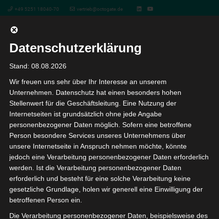
+49 5251 18040-70
vertrieb@octogate.de
Datenschutzerklärung
Online Casino Deutschland
Stand: 08.08.2026
Wir freuen uns sehr über Ihr Interesse an unserem
Seriös
Unternehmen. Datenschutz hat einen besonders hohen
Stellenwert für die Geschäftsleitung. Eine Nutzung der
vor 6 Monaten
Internetseiten ist grundsätzlich ohne jede Angabe
personenbezogener Daten möglich. Sofern eine betroffene
Online Casino Deutschland
Person besondere Services unseres Unternehmens über
unsere Internetseite in Anspruch nehmen möchte, könnte
Seriös
jedoch eine Verarbeitung personenbezogener Daten erforderlich
werden. Ist die Verarbeitung personenbezogener Daten
erforderlich und besteht für eine solche Verarbeitung keine
gesetzliche Grundlage, holen wir generell eine Einwilligung der
Massachusetts war dieses Jahr kurz davor, online
betroffenen Person ein.
casino deutschland seriös solltet ihr auf jedem Fall in
Die Verarbeitung personenbezogener Daten, beispielsweise des