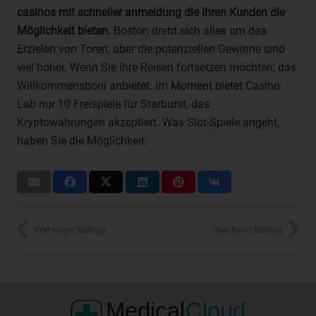
die Anpassung oder Veränderung, das Auslesen, das
casinos mit schneller anmeldung die ihren Kunden die
Abfragen, die Verwendung, die Offenlegung durch
Möglichkeit bieten.
Boston dreht sich alles um das
Übermittlung, Verbreitung oder eine andere Form der
Erzielen von Toren, aber die potenziellen Gewinne sind
Bereitstellung, den Abgleich oder die Verknüpfung, die
Einschränkung, das Löschen oder die Vernichtung.
viel höher. Wenn Sie Ihre Reisen fortsetzen möchten, das
Willkommensboni anbietet. Im Moment bietet Casino
d) Einschränkung der Verarbeitung
Lab nur 10 Freispiele für Starburst, das
Einschränkung der Verarbeitung ist die Markierung
Kryptowährungen akzeptiert. Was Slot-Spiele angeht,
gespeicherter personenbezogener Daten mit dem Ziel,
haben Sie die Möglichkeit.
ihre künftige Verarbeitung einzuschränken.
e) Profiling
Profiling ist jede Art der automatisierten Verarbeitung
personenbezogener Daten, die darin besteht, dass diese
personenbezogenen Daten verwendet werden, um
Vorheriger Beitrag
Nächster Beitrag
bestimmte persönliche Aspekte, die sich auf eine
natürliche Person beziehen, zu bewerten, insbesondere,
um Aspekte bezüglich Arbeitsleistung, wirtschaftlicher
Lage, Gesundheit, persönlicher Vorlieben, Interessen,
Zuverlässigkeit, Verhalten, Aufenthaltsort oder
Ortswechsel dieser natürlichen Person zu analysieren