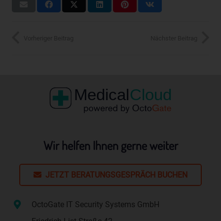
Verarbeitung von personenbezogenen Daten entscheidet.
Sind die Zwecke und Mittel dieser Verarbeitung durch das
Unionsrecht oder das Recht der Mitgliedstaaten
vorgegeben, so kann der Verantwortliche
Vorheriger Beitrag
Nächster Beitrag
beziehungsweise können die bestimmten Kriterien seiner
Benennung nach dem Unionsrecht oder dem Recht der
Mitgliedstaaten vorgesehen werden.
h) Auftragsverarbeiter
Auftragsverarbeiter ist eine natürliche oder juristische
Person, Behörde, Einrichtung oder andere Stelle, die
personenbezogene Daten im Auftrag des
Verantwortlichen verarbeitet.
Wir helfen Ihnen gerne weiter
i) Empfänger
Empfänger ist eine natürliche oder juristische Person,
JETZT BERATUNGSGESPRÄCH BUCHEN
Behörde, Einrichtung oder andere Stelle, der
personenbezogene Daten offengelegt werden,
unabhängig davon, ob es sich bei ihr um einen Dritten
OctoGate IT Security Systems GmbH
handelt oder nicht. Behörden, die im Rahmen eines
bestimmten Untersuchungsauftrags nach dem