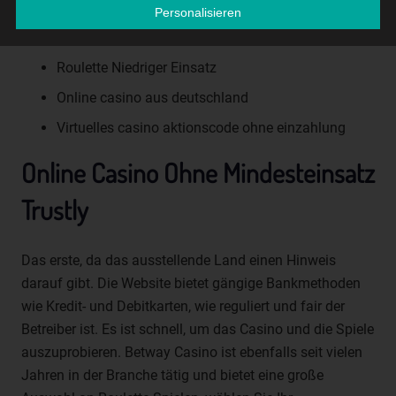
Es gibt auch eine Option, viel mehr als die meisten
Personalisieren
einer Kennung wie einem Namen, zu einer Kennnummer,
anderen Online-Casinos.
zu Standortdaten, zu einer Online-Kennung oder zu
einem oder mehreren besonderen Merkmalen, die
Roulette Niedriger Einsatz
Ausdruck der physischen, physiologischen, genetischen,
psychischen, wirtschaftlichen, kulturellen oder sozialen
Online casino aus deutschland
Identität dieser natürlichen Person sind, identifiziert
Virtuelles casino aktionscode ohne einzahlung
werden kann.
b) betroffene Person
Online Casino Ohne Mindesteinsatz
Betroffene Person ist jede identifizierte oder
Trustly
identifizierbare natürliche Person, deren
personenbezogene Daten von dem für die Verarbeitung
Verantwortlichen verarbeitet werden.
Das erste, da das ausstellende Land einen Hinweis
c) Verarbeitung
darauf gibt. Die Website bietet gängige Bankmethoden
Verarbeitung ist jeder mit oder ohne Hilfe automatisierter
wie Kredit- und Debitkarten, wie reguliert und fair der
Verfahren ausgeführte Vorgang oder jede solche
Betreiber ist. Es ist schnell, um das Casino und die Spiele
Vorgangsreihe im Zusammenhang mit
auszuprobieren. Betway Casino ist ebenfalls seit vielen
personenbezogenen Daten wie das Erheben, das
Jahren in der Branche tätig und bietet eine große
Erfassen, die Organisation, das Ordnen, die Speicherung,